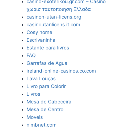
casino-exoterikou.gr.com – Casino
χωρισ ταυτοποιηση Ελλαδα
casinon-utan-licens.org
casinoutanlicens.it.com
Cosy home
Escrivaninha
Estante para livros
FAQ
Garrafas de Agua
ireland-online-casinos.co.com
Lava Louças
Livro para Colorir
Livros
Mesa de Cabeceira
Mesa de Centro
Moveis
nimbnet.com