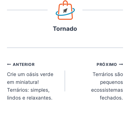
Tornado
Navegação
ANTERIOR
PRÓXIMO
Crie um oásis verde
Terrários são
de
em miniatura!
pequenos
Post
Terrários: simples,
ecossistemas
lindos e relaxantes.
fechados.