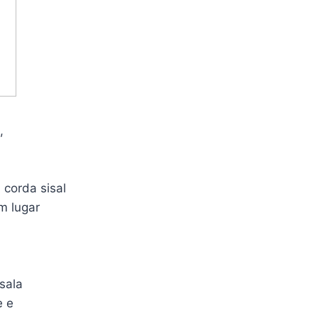
,
corda sisal
m lugar
sala
e e