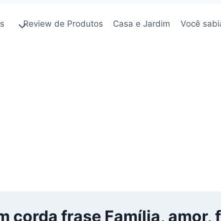
os
Review de Produtos
Casa e Jardim
Você sabi
 corda frase Família, amor, f