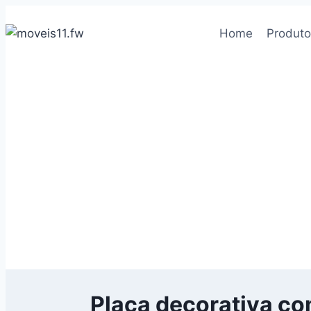
Pular
para
Home
Produt
o
Conteúdo
Placa decorativa com