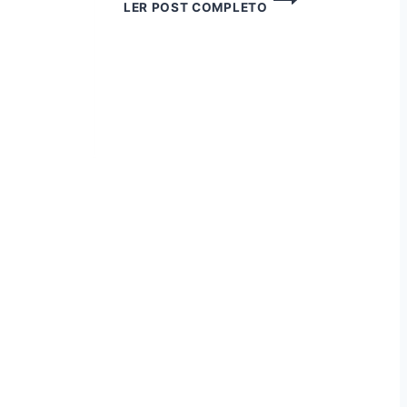
LER POST COMPLETO
PARA
PLANTA
ENVERNIZADO
EM
FORMATO
CORAÇÃO.