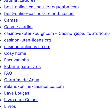
Aromatizadores
best-online-casinos-ie.rogueaba.com
best-online-casinos-ireland.co.com
Camas
Casa e Jardim
casino-exoterikou.gr.com – Casino χωρισ ταυτοποιη
casinon-utan-licens.org
casinoutanlicens.it.com
Cosy home
Escrivaninha
Estante para livros
FAQ
Garrafas de Agua
ireland-online-casinos.co.com
Lava Louças
Livro para Colorir
Livros