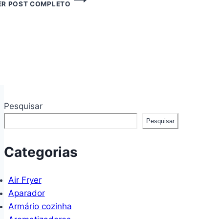
ER POST COMPLETO
DECORATIVA
ENTREGO
CONFIO
E
AGRADEÇO
COD
02
Pesquisar
Pesquisar
Categorias
Air Fryer
Aparador
Armário cozinha