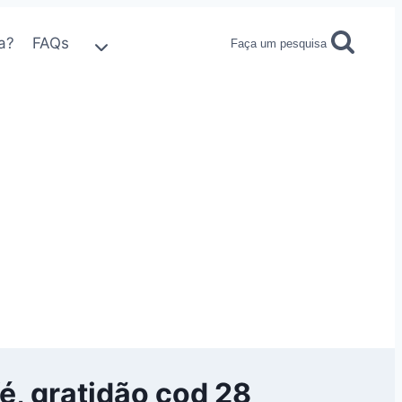
a?
FAQs
Faça um pesquisa
é, gratidão cod 28