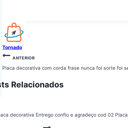
Tornado
Navegação
ANTERIOR
de
Placa decorativa com corda frase nunca foi sorte foi
Post
ts Relacionados
laca decorativa Entrego confio e agradeço cod 02 Plac
PLACA