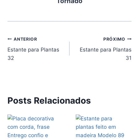
Tornado
Navegação
ANTERIOR
PRÓXIMO
Estante para Plantas
Estante para Plantas
de
32
31
Post
Posts Relacionados