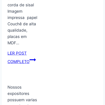
corda de sisal
Imagem
impressa papel
Couchê de alta
qualidade,
placas em
MDF…
LER POST
Placa
COMPLETO
decorativa
com
corda
frase
Nossos
nunca
expositores
foi
possuem varias
sorte