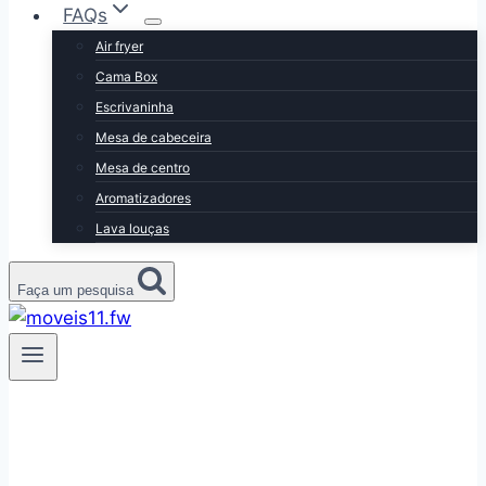
FAQs
Air fryer
Cama Box
Escrivaninha
Mesa de cabeceira
Mesa de centro
Aromatizadores
Lava louças
Faça um pesquisa