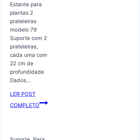
plantas
Estante para
em
plantas 2
madeira
prateleiras
09
modelo 79
Suporte com 2
prateleiras,
cada uma com
22 cm de
profundidade
Dados…
LER POST
Estante
COMPLETO
para
plantas
com
2
Suporte Para