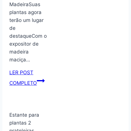
vasos
MadeiraSuas
KIT006
plantas agora
terão um lugar
de
destaqueCom o
expositor de
madeira
maciça…
LER POST
Suporte
COMPLETO
para
vasos
de
plantas
Estante para
em
plantas 2
madeira
prateleiras