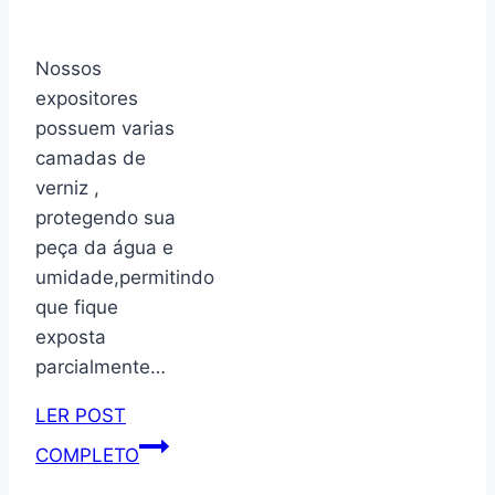
corda
frase
Nossos
nunca
expositores
foi
possuem varias
sorte
camadas de
foi
verniz ,
sempre
protegendo sua
Deus
peça da água e
cod
umidade,permitindo
041
que fique
exposta
parcialmente…
LER POST
Suporte
COMPLETO
para