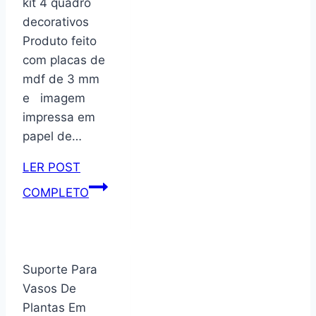
kit 4 quadro
em
decorativos
madeira
Produto feito
15
com placas de
mdf de 3 mm
e imagem
impressa em
papel de…
LER POST
Kit
COMPLETO
placas
decorativos
com
4
Suporte Para
peças
Vasos De
tema
Plantas Em