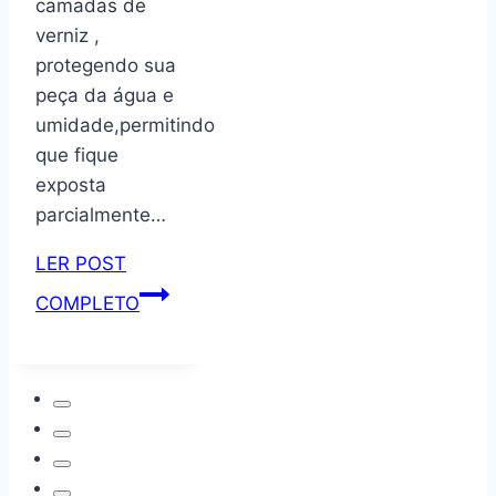
camadas de
foi
verniz ,
sempre
protegendo sua
Deus
peça da água e
cod
umidade,permitindo
041
que fique
exposta
parcialmente…
LER POST
Suporte
COMPLETO
para
vasos
de
plantas
em
madeira