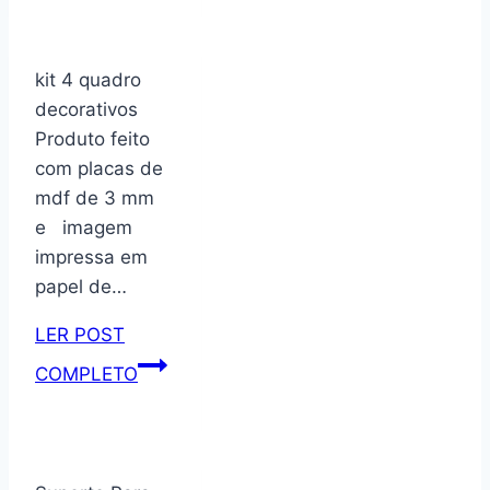
vasos
de
plantas
kit 4 quadro
em
decorativos
madeira
Produto feito
15
com placas de
mdf de 3 mm
e imagem
impressa em
papel de…
LER POST
Kit
COMPLETO
placas
decorativos
com
4