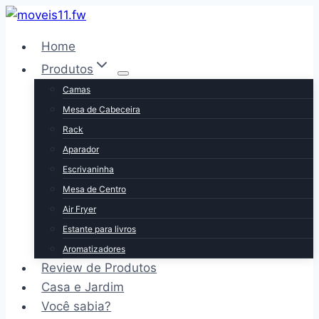
Pular
para
Home
o
Produtos
Conteúdo
Camas
Mesa de Cabeceira
Rack
Aparador
Escrivaninha
Mesa de Centro
Air Fryer
Estante para livros
Aromatizadores
Review de Produtos
Casa e Jardim
Você sabia?