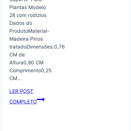
prateleiras
Plantas Modelo
modelo
28 com rodízios
79
Dados do
cor
ProdutoMaterial-
imbuia
Madeira Pinos
tratadoDimensões:0,76
CM de
Altura0,80 CM
Comprimento0,25
CM…
LER POST
Suporte
COMPLETO
Para
Plantas
Modelo
28