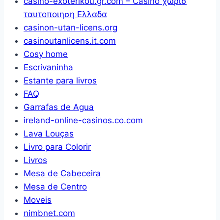
casino-exoterikou.gr.com – Casino χωρισ
ταυτοποιηση Ελλαδα
casinon-utan-licens.org
casinoutanlicens.it.com
Cosy home
Escrivaninha
Estante para livros
FAQ
Garrafas de Agua
ireland-online-casinos.co.com
Lava Louças
Livro para Colorir
Livros
Mesa de Cabeceira
Mesa de Centro
Moveis
nimbnet.com