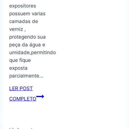
nunca
expositores
foi
possuem varias
sorte
camadas de
foi
verniz ,
sempre
protegendo sua
Deus
peça da água e
cod
umidade,permitindo
041
que fique
exposta
parcialmente…
LER POST
Suporte
COMPLETO
para
vasos
de
plantas