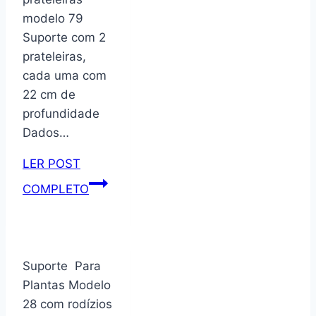
09
modelo 79
Suporte com 2
prateleiras,
cada uma com
22 cm de
profundidade
Dados…
LER POST
Estante
COMPLETO
para
plantas
com
2
Suporte Para
prateleiras
Plantas Modelo
modelo
28 com rodízios
79