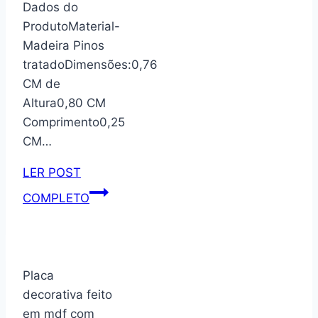
Dados do
cor
ProdutoMaterial-
imbuia
Madeira Pinos
tratadoDimensões:0,76
CM de
Altura0,80 CM
Comprimento0,25
CM…
LER POST
Suporte
COMPLETO
Para
Plantas
Modelo
28
Placa
com
decorativa feito
rodízios
em mdf com