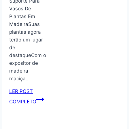
Suporte Para
peças
Vasos De
tema
Plantas Em
vasos
MadeiraSuas
KIT006
plantas agora
terão um lugar
de
destaqueCom o
expositor de
madeira
maciça…
LER POST
Suporte
COMPLETO
para
vasos
de