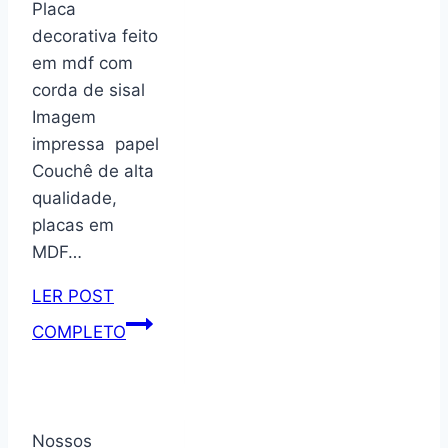
Placa
com
decorativa feito
rodízios
em mdf com
corda de sisal
Imagem
impressa papel
Couchê de alta
qualidade,
placas em
MDF…
LER POST
Placa
COMPLETO
decorativa
com
corda
frase
Nossos