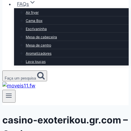
FAQs
Air fryer
Cama Box
Escrivaninha
Mesa de cabeceira
Mesa de centro
Aromatizadores
Lava louças
Faça um pesquisa
casino-exoterikou.gr.com –