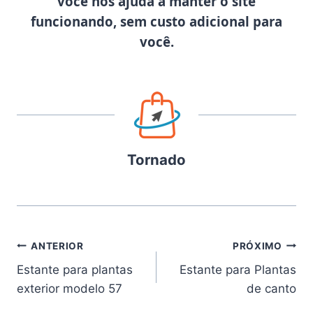
você nos ajuda a manter o site
funcionando, sem custo adicional para
você.
Tornado
Navegação
ANTERIOR
PRÓXIMO
Estante para plantas
Estante para Plantas
de
exterior modelo 57
de canto
Post