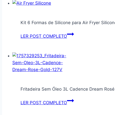
Kit 6 Formas de Silicone para Air Fryer Silicon
Kit
LER POST COMPLETO
6
Formas
de
Silicone
para
Air
Fryer
Fritadeira Sem Óleo 3L Cadence Dream Rosé 
Silicone
para
Fritadeira
LER POST COMPLETO
Air
Sem
Fryer,
Óleo