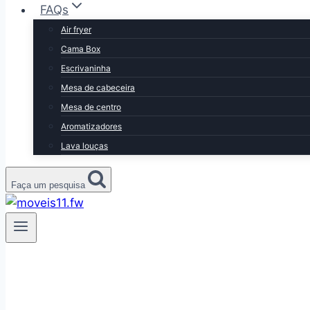
FAQs
Air fryer
Cama Box
Escrivaninha
Mesa de cabeceira
Mesa de centro
Aromatizadores
Lava louças
Faça um pesquisa