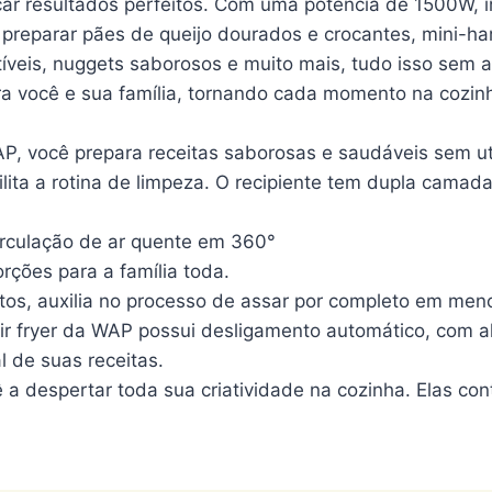
r resultados perfeitos. Com uma potência de 1500W, ima
e preparar pães de queijo dourados e crocantes, mini-
tíveis, nuggets saborosos e muito mais, tudo isso sem
a você e sua família, tornando cada momento na cozin
, você prepara receitas saborosas e saudáveis sem util
ilita a rotina de limpeza. O recipiente tem dupla camad
circulação de ar quente em 360°
rções para a família toda.
os, auxilia no processo de assar por completo em men
air fryer da WAP possui desligamento automático, com 
 de suas receitas.
ê a despertar toda sua criatividade na cozinha. Elas c