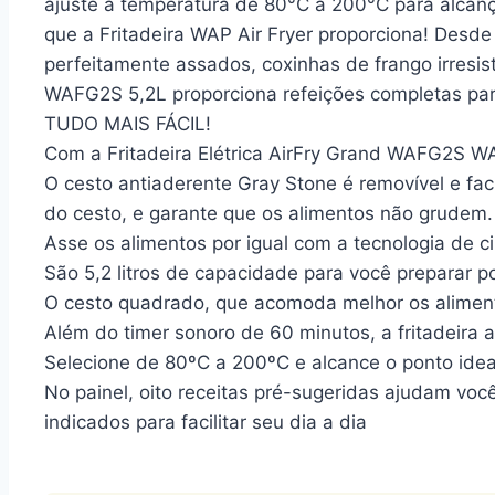
ajuste a temperatura de 80°C a 200°C para alcança
que a Fritadeira WAP Air Fryer proporciona! Desd
perfeitamente assados, coxinhas de frango irresis
WAFG2S 5,2L proporciona refeições completas par
TUDO MAIS FÁCIL!
Com a Fritadeira Elétrica AirFry Grand WAFG2S WAP
O cesto antiaderente Gray Stone é removível e fac
do cesto, e garante que os alimentos não grudem.
Asse os alimentos por igual com a tecnologia de 
São 5,2 litros de capacidade para você preparar po
O cesto quadrado, que acomoda melhor os aliment
Além do timer sonoro de 60 minutos, a fritadeira 
Selecione de 80ºC a 200ºC e alcance o ponto ideal
No painel, oito receitas pré-sugeridas ajudam voc
indicados para facilitar seu dia a dia