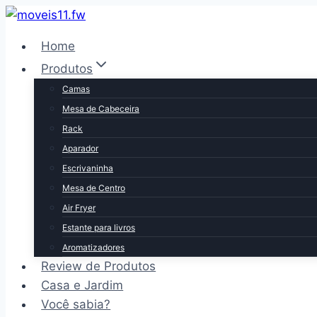
Pular
para
Home
o
Produtos
Conteúdo
Camas
Mesa de Cabeceira
Rack
Aparador
Escrivaninha
Mesa de Centro
Air Fryer
Estante para livros
Aromatizadores
Review de Produtos
Casa e Jardim
Você sabia?