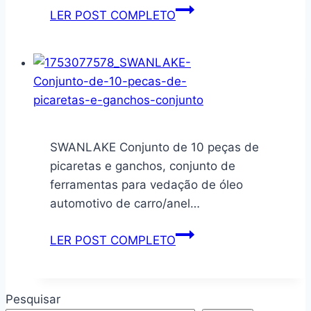
e
Refrigerador
LER POST COMPLETO
Resistente
Expositor
Vertical
Metalfrio
All
Black
296
Litros
SWANLAKE Conjunto de 10 peças de
Vb28r
picaretas e ganchos, conjunto de
110v
ferramentas para vedação de óleo
110v
automotivo de carro/anel…
SWANLAKE
LER POST COMPLETO
Conjunto
de
10
Pesquisar
peças