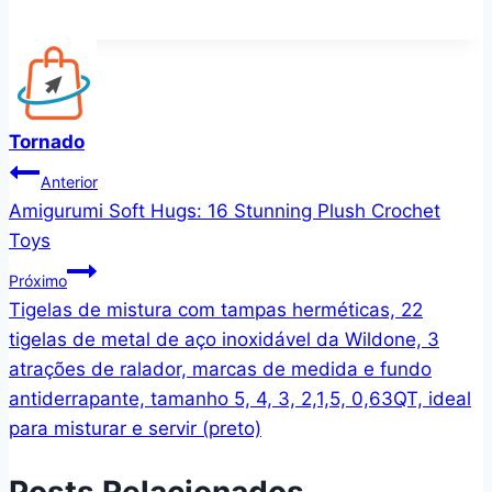
Tornado
Navegação
Anterior
Amigurumi Soft Hugs: 16 Stunning Plush Crochet
de
Toys
Post
Próximo
Tigelas de mistura com tampas herméticas, 22
tigelas de metal de aço inoxidável da Wildone, 3
atrações de ralador, marcas de medida e fundo
antiderrapante, tamanho 5, 4, 3, 2,1,5, 0,63QT, ideal
para misturar e servir (preto)
Posts Relacionados