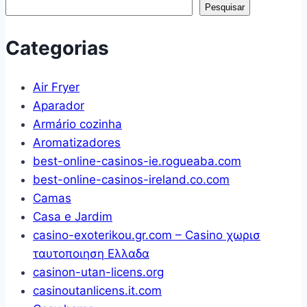
Pesquisar
de
picaretas
Categorias
e
ganchos,
Air Fryer
conjunto
Aparador
de
Armário cozinha
ferramentas
Aromatizadores
para
best-online-casinos-ie.rogueaba.com
vedação
best-online-casinos-ireland.co.com
de
Camas
óleo
Casa e Jardim
automotivo
casino-exoterikou.gr.com – Casino χωρισ
de
ταυτοποιηση Ελλαδα
carro/anel
casinon-utan-licens.org
de
casinoutanlicens.it.com
vedação,