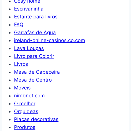
Cosy home
mini
Escrivaninha
ganchos
Estante para livros
e
FAQ
removedor
Garrafas de Agua
de
ireland-online-casinos.co.com
extrator
Lava Louças
(10
Livro para Colorir
peças)
Livros
Mesa de Cabeceira
Mesa de Centro
Moveis
nimbnet.com
O melhor
Orquideas
Placas decorativas
Produtos