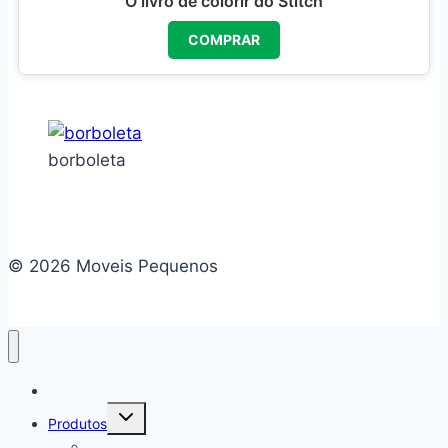
O livro de colorir do Stitch
COMPRAR
borboleta
© 2026 Moveis Pequenos
Home
Alternar
Produtos
menu
filho
Camas