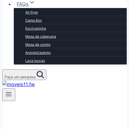
FAQs
Air fryer
Cama Box
Escrivaninha
Mesa de cabeceira
Mesa de centro
Aromatizadores
Lava louças
Faça um pesquisa