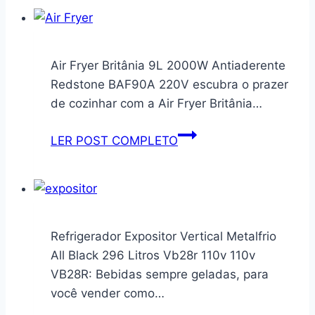
para
Canto
Flan,
Escrivaninha
Bolo,
em
Pastas,
L
Air Fryer Britânia 9L 2000W Antiaderente
Cremes
Notavel
Redstone BAF90A 220V escubra o prazer
–
com
de cozinhar com a Air Fryer Britânia…
Antiaderente
2
com
Gavetas
Air
LER POST COMPLETO
10cm
3
Fryer
de
Portas
Britânia
Diâmetro
para
9L
e
Escritorio
2000W
Capacidade
Branco
Antiaderente
Refrigerador Expositor Vertical Metalfrio
de
Redstone
All Black 296 Litros Vb28r 110v 110v
240
BAF90A
VB28R: Bebidas sempre geladas, para
ml
220V
você vender como…
Flexivel