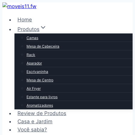
Pular
para
Home
o
Produtos
Conteúdo
Camas
Mesa de Cabeceira
Rack
Aparador
Escrivaninha
Mesa de Centro
Air Fryer
Estante para livros
Aromatizadores
Review de Produtos
Casa e Jardim
Você sabia?