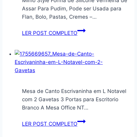
Mimo Style Forma de Silicone Vermelha de
Prova
Assar Para Pudim, Pode ser Usada para
d’água
Flan, Bolo, Pastas, Cremes –…
Recarregável
usb
Mimo
LER POST COMPLETO
14
Style
Litros
Forma
de
Silicone
Vermelha
de
Assar
Mesa de Canto Escrivaninha em L Notavel
Para
com 2 Gavetas 3 Portas para Escritorio
Pudim,
Branco A Mesa Office NT…
Pode
ser
Mesa
LER POST COMPLETO
Usada
de