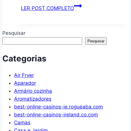
Mesa
LER POST COMPLETO
Gamer
Escrivaninha
Para
Pesquisar
Escritório
Pesquisar
e
Estudos
Categorias
–
Compmovel
Air Fryer
Aparador
Armário cozinha
Aromatizadores
best-online-casinos-ie.rogueaba.com
best-online-casinos-ireland.co.com
Camas
Casa e Jardim