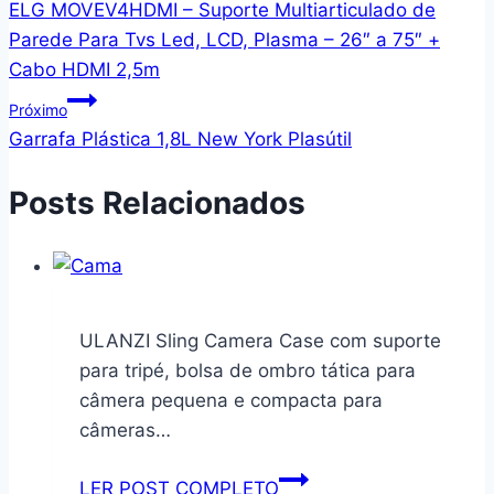
ELG MOVEV4HDMI – Suporte Multiarticulado de
de
Parede Para Tvs Led, LCD, Plasma – 26″ a 75″ +
Post
Cabo HDMI 2,5m
Próximo
Garrafa Plástica 1,8L New York Plasútil
Posts Relacionados
ULANZI Sling Camera Case com suporte
para tripé, bolsa de ombro tática para
câmera pequena e compacta para
câmeras…
ULANZI
LER POST COMPLETO