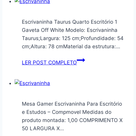
acento
madeira
maciça
Escrivaninha Taurus Quarto Escritório 1
e
Gaveta Off White Modelo: Escrivaninha
aço
Taurus;Largura: 125 cm;Profundidade: 54
cm;Altura: 78 cmMaterial da estrutura:…
Escrivaninha
LER POST COMPLETO
Taurus
Quarto
Escritório
1
Gaveta
Mesa Gamer Escrivaninha Para Escritório
Off
e Estudos – Compmovel Medidas do
White
produto montada: 1,00 COMPRIMENTO X
50 LARGURA X…