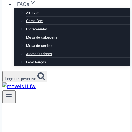
FAQs
Air fryer
Cama Box
Escrivaninha
Mesa de cabeceira
Mesa de centro
Aromatizadores
Lava louças
Faça um pesquisa