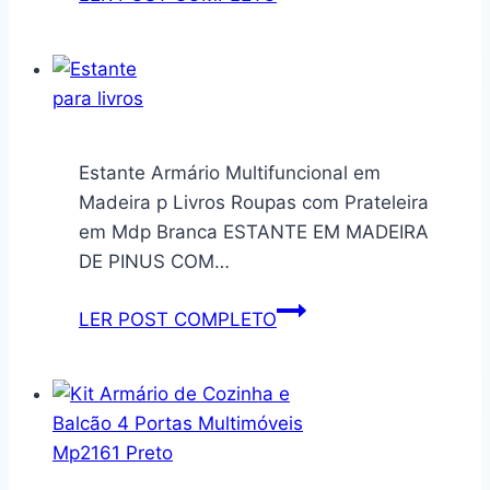
Sling
Camera
Case
com
suporte
para
Estante Armário Multifuncional em
tripé,
Madeira p Livros Roupas com Prateleira
bolsa
em Mdp Branca ESTANTE EM MADEIRA
de
DE PINUS COM…
ombro
tática
Estante
LER POST COMPLETO
para
Armário
câmera
Multifuncional
pequena
em
e
Madeira
compacta
p
para
Livros