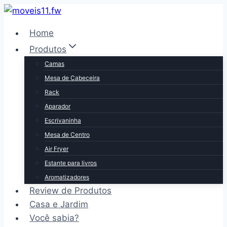
Pular
para
Home
o
Produtos
Conteúdo
Camas
Mesa de Cabeceira
Rack
Aparador
Escrivaninha
Mesa de Centro
Air Fryer
Estante para livros
Aromatizadores
Review de Produtos
Casa e Jardim
Você sabia?