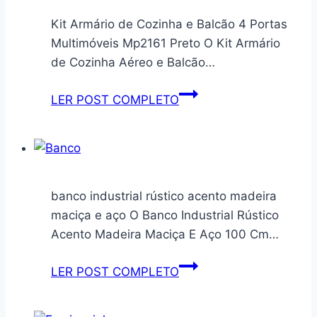
câmeras
Roupas
Kit Armário de Cozinha e Balcão 4 Portas
DSLR/SLR/sem
com
Multimóveis Mp2161 Preto O Kit Armário
espelho,
Prateleira
de Cozinha Aéreo e Balcão…
bolsa
em
à
Mdp
Kit
LER POST COMPLETO
prova
Branca
Armário
d’água
de
para
Cozinha
corpo
e
cruzado
Balcão
banco industrial rústico acento madeira
4
maciça e aço O Banco Industrial Rústico
Portas
Acento Madeira Maciça E Aço 100 Cm…
Multimóveis
Mp2161
banco
LER POST COMPLETO
Preto
industrial
rústico