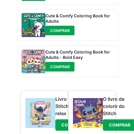
Cute & Comfy Coloring Book for
Adults
COMPRAR
Cute & Comfy Coloring Book for
Adults - Bold Easy
COMPRAR
Livro colorir
O livro de
Stitch Comfy
colorir do
relax
Stitch
COMPRAR
COMPRAR