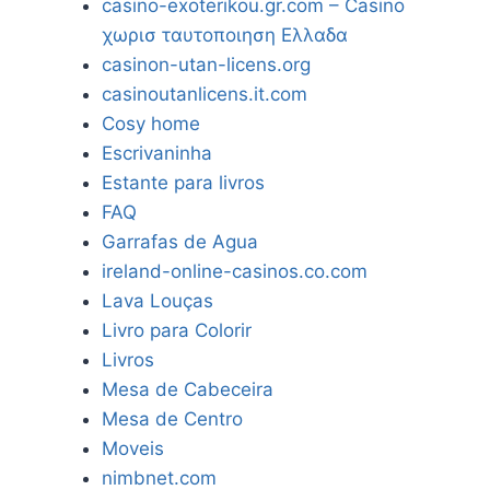
casino-exoterikou.gr.com – Casino
χωρισ ταυτοποιηση Ελλαδα
casinon-utan-licens.org
casinoutanlicens.it.com
Cosy home
Escrivaninha
Estante para livros
FAQ
Garrafas de Agua
ireland-online-casinos.co.com
Lava Louças
Livro para Colorir
Livros
Mesa de Cabeceira
Mesa de Centro
Moveis
nimbnet.com