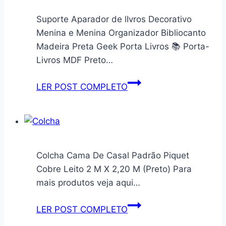
Suporte Aparador de lIvros Decorativo
Menina e Menina Organizador Bibliocanto
Madeira Preta Geek Porta Livros 📚 Porta-
Livros MDF Preto…
Suporte
LER POST COMPLETO
Aparador
de
lIvros
Decorativo
Menina
Colcha Cama De Casal Padrão Piquet
e
Cobre Leito 2 M X 2,20 M (Preto) Para
Menina
mais produtos veja aqui…
Organizador
Bibliocanto
Colcha
LER POST COMPLETO
Madeira
Cama