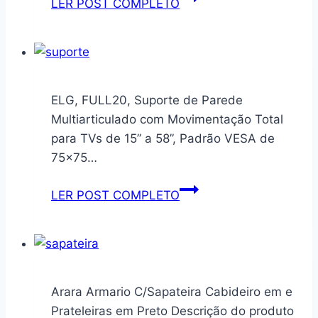
LER POST COMPLETO
71
Aereo
Polegadas
de
–
cozinha
Preto
Itatiaia
–
Rose
ELG, FULL20, Suporte de Parede
Metal
com
Multiarticulado com Movimentação Total
Reforçado
3
para TVs de 15” a 58”, Padrão VESA de
–
portas
75×75…
Suporta
cor
até
Preto
ELG,
LER POST COMPLETO
40kg
–
FULL20,
–
Arm-
Suporte
Padrão
105
de
VESA
Parede
–
Multiarticulado
Arara Armario C/Sapateira Cabideiro em e
Acompanha
com
Prateleiras em Preto Descrição do produto