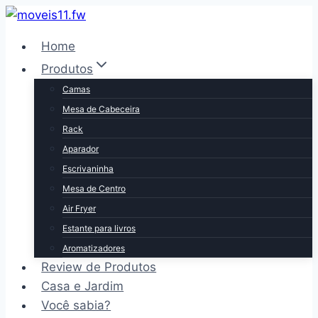
Pular
para
Home
o
Produtos
Conteúdo
Camas
Mesa de Cabeceira
Rack
Aparador
Escrivaninha
Mesa de Centro
Air Fryer
Estante para livros
Aromatizadores
Review de Produtos
Casa e Jardim
Você sabia?