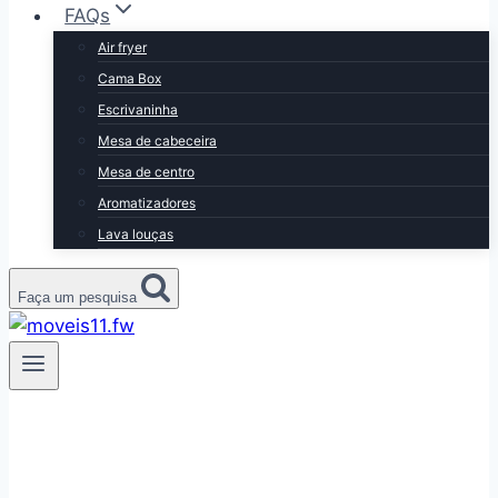
FAQs
Air fryer
Cama Box
Escrivaninha
Mesa de cabeceira
Mesa de centro
Aromatizadores
Lava louças
Faça um pesquisa