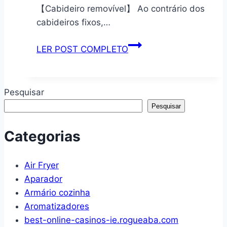
Kit
Movimentação
【Cabideiro removível】 Ao contrário dos
de
Total
cabideiros fixos,…
Instalação
para
TVs
Arara
LER POST COMPLETO
de
Armario
15”
C/Sapateira
a
Cabideiro
Pesquisar
58”,
em
Pesquisar
Padrão
e
VESA
Prateleiras
Categorias
de
em
75×75
Preto
Air Fryer
até
Aparador
200×200,
Armário cozinha
Capacidade
Aromatizadores
Máxima
best-online-casinos-ie.rogueaba.com
30