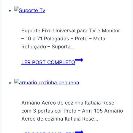
Preta
De
Geek
Casal
Porta
Padrão
Livros
Piquet
Suporte Fixo Universal para TV e Monitor
Cobre
– 10 a 71 Polegadas – Preto – Metal
Leito
Reforçado – Suporta…
2
M
Suporte
LER POST COMPLETO
X
Fixo
2,20
Universal
M
para
(Preto)
TV
e
Armário Aereo de cozinha Itatiaia Rose
Monitor
com 3 portas cor Preto – Arm-105 Armário
–
Aereo de cozinha Itatiaia Rose…
10
a
Armário