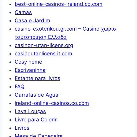
best-online-casinos-ireland.co.com
kg,
Camas
Preto
Casa e Jardim
casino-exoterikou.gr.com – Casino χωρισ
ταυτοποιηση Ελλαδα
casinon-utan-licens.org
casinoutanlicens.it.com
Cosy home
Escrivaninha
Estante para livros
FAQ
Garrafas de Agua
ireland-online-casinos.co.com
Lava Louças
Livro para Colorir
Livros
Mesa de Cabeceira