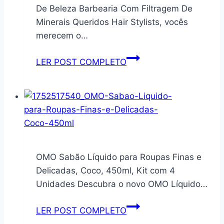
Ninar
de
De Beleza Barbearia Com Filtragem De
Deteccao
estar,
Minerais Queridos Hair Stylists, vocês
de
suporte
merecem o…
Som
de
VOX
chão,
Ducha
LER POST COMPLETO
TV
Chuveiro
de
Para
quarto
Lavatório
simples
De
de
Salão
canto,
De
pequeno
Beleza
OMO Sabão Líquido para Roupas Finas e
rack
Barbearia
Delicadas, Coco, 450ml, Kit com 4
de
Com
Unidades Descubra o novo OMO Líquido…
armazenamento
Filtragem
(branco)
De
OMO
LER POST COMPLETO
Minerais
Sabão