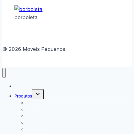
borboleta
© 2026 Moveis Pequenos
Home
Alternar
Produtos
menu
filho
Camas
Mesa de Cabeceira
Rack
Aparador
Escrivaninha