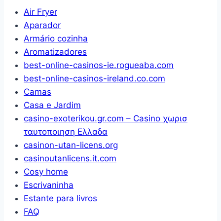
Universal,
Air Fryer
Ajuste
Aparador
de
Armário cozinha
Tamanho
Aromatizadores
Livre,
best-online-casinos-ie.rogueaba.com
Adequado
best-online-casinos-ireland.co.com
para
Camas
Geladeira,
Casa e Jardim
Máquina
casino-exoterikou.gr.com – Casino χωρισ
de
ταυτοποιηση Ελλαδα
Lavar,
casinon-utan-licens.org
Móveis
casinoutanlicens.it.com
e
Cosy home
Eletrodomésticos
Escrivaninha
Domésticos
Estante para livros
FAQ