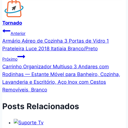
Tornado
Navegação
Anterior
Armário Aéreo de Cozinha 3 Portas de Vidro 1
de
Prateleira Luce 2018 Itatiaia Branco/Preto
Post
Próximo
Carrinho Organizador Multiuso 3 Andares com
Rodinhas — Estante Móvel para Banheiro, Cozinha,
Lavanderia e Escritório, Aço Inox com Cestos
Removíveis, Branco
Posts Relacionados