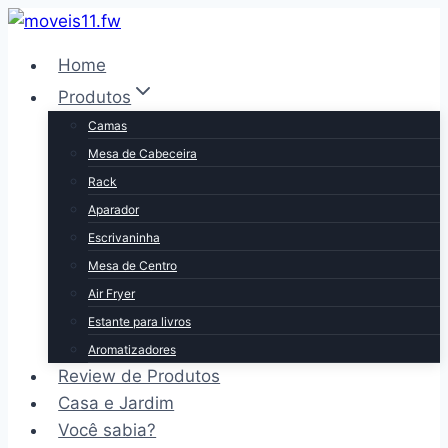
Pular
para
Home
o
Produtos
Conteúdo
Camas
Mesa de Cabeceira
Rack
Aparador
Escrivaninha
Mesa de Centro
Air Fryer
Estante para livros
Aromatizadores
Review de Produtos
Casa e Jardim
Você sabia?