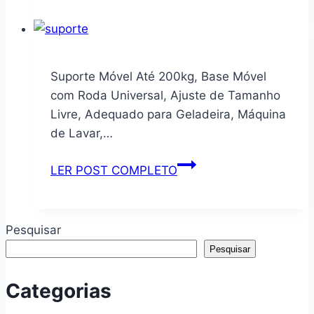
Líquido
para
Roupas
Finas
Suporte Móvel Até 200kg, Base Móvel
e
com Roda Universal, Ajuste de Tamanho
Delicadas,
Livre, Adequado para Geladeira, Máquina
Coco,
de Lavar,…
450ml,
Kit
Suporte
LER POST COMPLETO
com
Móvel
4
Até
Unidades
200kg,
Pesquisar
Base
Pesquisar
Móvel
com
Categorias
Roda