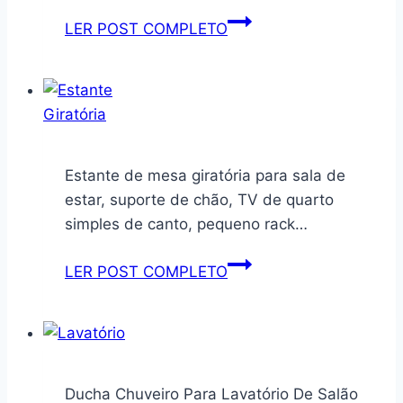
Branco
Babá
LER POST COMPLETO
Eletronica
Camera
para
Bebes
Sem
Fio
Estante de mesa giratória para sala de
Visao
estar, suporte de chão, TV de quarto
Noturna
simples de canto, pequeno rack…
Audio
Bidirecional
Estante
LER POST COMPLETO
Monitoramento
de
de
mesa
Temperatura
giratória
Cançao
para
de
sala
Ducha Chuveiro Para Lavatório De Salão