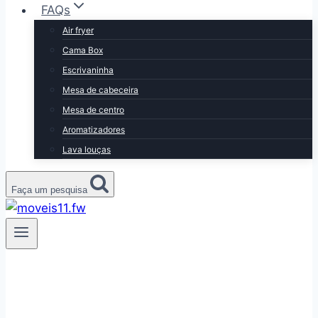
FAQs
Air fryer
Cama Box
Escrivaninha
Mesa de cabeceira
Mesa de centro
Aromatizadores
Lava louças
Faça um pesquisa