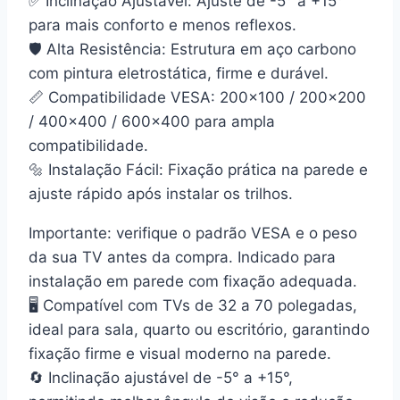
✅
Inclinação Ajustável:
Ajuste de
-5° a +15°
para mais conforto e menos reflexos.
🛡️
Alta Resistência:
Estrutura em
aço carbono
com pintura eletrostática, firme e durável.
📏
Compatibilidade VESA:
200×100 / 200×200
/ 400×400 / 600×400
para ampla
compatibilidade.
🔩
Instalação Fácil:
Fixação prática na parede e
ajuste rápido após instalar os trilhos.
Importante:
verifique o
padrão VESA
e o
peso
da sua TV
antes da compra. Indicado para
instalação em parede com fixação adequada.
🖥️ Compatível com TVs de 32 a 70 polegadas,
ideal para sala, quarto ou escritório, garantindo
fixação firme e visual moderno na parede.
🔄 Inclinação ajustável de -5° a +15°,