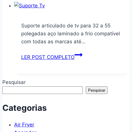
–
madeira
LealShop
maciça
de
Suporte articulado de tv para 32 a 55
baleia,
polegadas aço laminado a frio compatível
estante
com todas as marcas até…
de
livros
Suporte
LER POST COMPLETO
de
articulado
360
de
graus,
tv
Pesquisar
prateleira
para
Pesquisar
vertical
32
para
a
Categorias
livros
55
de
polegadas
Air Fryer
imagens
aço