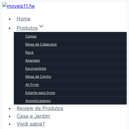
Pular
para
Home
o
Produtos
Conteúdo
Camas
Mesa de Cabeceira
Rack
Aparador
Escrivaninha
Mesa de Centro
Air Fryer
Estante para livros
Aromatizadores
Review de Produtos
Casa e Jardim
Você sabia?