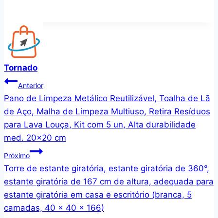
Tornado
Navegação
Anterior
Pano de Limpeza Metálico Reutilizável, Toalha de Lã
de
de Aço, Malha de Limpeza Multiuso, Retira Resíduos
Post
para Lava Louça, Kit com 5 un, Alta durabilidade
med. 20×20 cm
Próximo
Torre de estante giratória, estante giratória de 360°,
estante giratória de 167 cm de altura, adequada para
estante giratória em casa e escritório (branca, 5
camadas, 40 x 40 x 166)