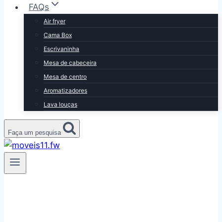
FAQs
Air fryer
Cama Box
Escrivaninha
Mesa de cabeceira
Mesa de centro
Aromatizadores
Lava louças
Faça um pesquisa