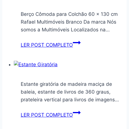
Grandes
Quarto
–
Escritório
Berço Cômoda para Colchão 60 x 130 cm
Ideal
Expositor
Rafael Multimóveis Branco Da marca Nós
para
Movel
somos a Multimóveis Localizados na…
Drinks,
Desmontavel
Whisky
Berço
LER POST COMPLETO
e
Cômoda
Coquetéis
para
–
Colchão
Fácil
60
de
x
Estante giratória de madeira maciça de
Usar
130
baleia, estante de livros de 360 graus,
e
cm
prateleira vertical para livros de imagens…
Desenformar
Rafael
–
Multimóveis
Estante
LER POST COMPLETO
Cores
Branco
giratória
Sortidas
de