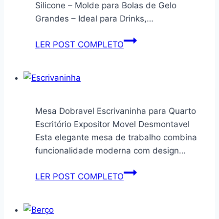
Frilux
Silicone – Molde para Bolas de Gelo
–
Grandes – Ideal para Drinks,…
1,5m
Com
Forma
LER POST COMPLETO
Revestimento
de
em
Gelo
Aço
Redondo
Inox
8
Tendal
Esferas
Mesa Dobravel Escrivaninha para Quarto
Duplo
de
Escritório Expositor Movel Desmontavel
Sem
Silicone
Esta elegante mesa de trabalho combina
Depósito
–
funcionalidade moderna com design…
220V
Molde
para
Mesa
LER POST COMPLETO
Bolas
Dobravel
de
Escrivaninha
Gelo
para