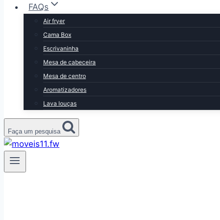
FAQs
Air fryer
Cama Box
Escrivaninha
Mesa de cabeceira
Mesa de centro
Aromatizadores
Lava louças
Faça um pesquisa