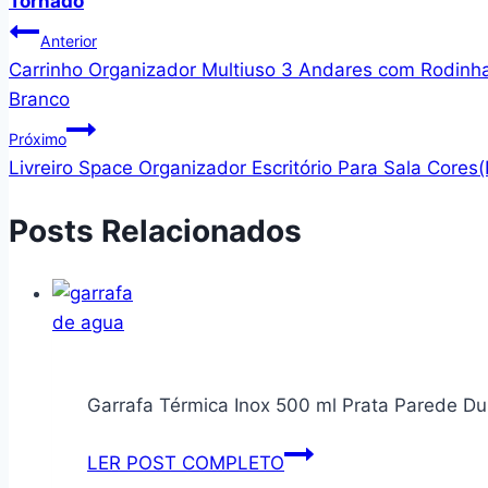
Tornado
Navegação
Anterior
Carrinho Organizador Multiuso 3 Andares com Rodinhas
de
Branco
Post
Próximo
Livreiro Space Organizador Escritório Para Sala Cor
Posts Relacionados
Garrafa Térmica Inox 500 ml Prata Parede Dup
Garrafa
LER POST COMPLETO
Térmica