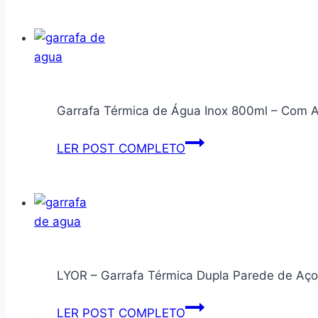
Inox
500
ml
Prata
Parede
Garrafa Térmica de Água Inox 800ml – Com A
Dupla
Anti
Garrafa
LER POST COMPLETO
Vazamento
Térmica
Design
de
Moderno
Água
Inox
800ml
–
LYOR – Garrafa Térmica Dupla Parede de A
Com
Alça
LYOR
LER POST COMPLETO
e