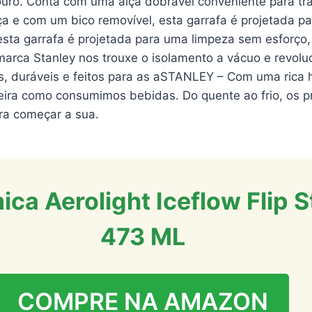
ro. Conta com uma alça dobrável conveniente para tra
a e com um bico removível, esta garrafa é projetada p
esta garrafa é projetada para uma limpeza sem esforço,
marca Stanley nos trouxe o isolamento a vácuo e revo
os, duráveis e feitos para as aSTANLEY – Com uma rica 
eira como consumimos bebidas. Do quente ao frio, os pr
ra começar a sua.
ica Aerolight Iceflow Flip 
473 ML
COMPRE NA AMAZON