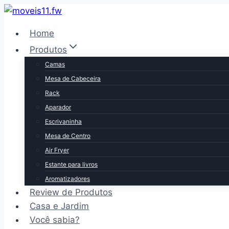
Pular
para
Home
o
Produtos
Conteúdo
Camas
Mesa de Cabeceira
Rack
Aparador
Escrivaninha
Mesa de Centro
Air Fryer
Estante para livros
Aromatizadores
Review de Produtos
Casa e Jardim
Você sabia?