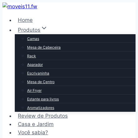
Pular
para
Home
o
Produtos
Conteúdo
Camas
Mesa de Cabeceira
Rack
Aparador
Escrivaninha
Mesa de Centro
Air Fryer
Estante para livros
Aromatizadores
Review de Produtos
Casa e Jardim
Você sabia?