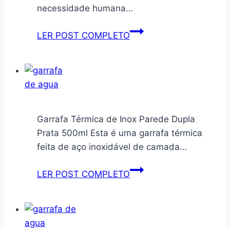
Inox
1
necessidade humana…
e
Litro
Sistema
de
Garrafa
LER POST COMPLETO
Térmico
Dupla
Térmica
a
Camada
De
Vácuo
com
Viagem
(Lilás)
Tampa
Inox
Rosqueável
1700ml
+
Água
Garrafa Térmica de Inox Parede Dupla
Escova
Com
Prata 500ml Esta é uma garrafa térmica
Silicone
Canudo
feita de aço inoxidável de camada…
para
(Branco)
Limpeza
Garrafa
LER POST COMPLETO
(1
Térmica
Litro)
de
Inox
Parede