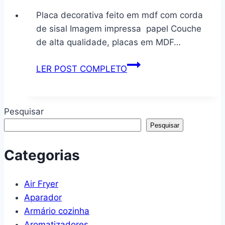
com
Placa decorativa feito em mdf com corda
corda
de sisal Imagem impressa papel Couche
frase
de alta qualidade, placas em MDF…
Familia
e
Placa
LER POST COMPLETO
tudo
decorativa
igual
com
mas
corda
Pesquisar
a
e
Pesquisar
nossa
frase
cod
Sempre
Categorias
040
e
dia
Air Fryer
de
Aparador
agradecer
Armário cozinha
cod
Aromatizadores