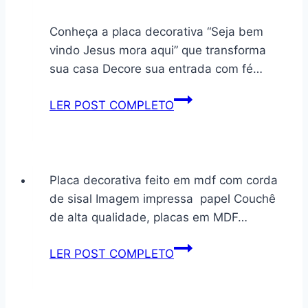
confio
aceito
Conheça a placa decorativa “Seja bem
agradeço
vindo Jesus mora aqui” que transforma
cod
sua casa Decore sua entrada com fé…
26
Conheça
LER POST COMPLETO
a
placa
decorativa
Seja
Placa decorativa feito em mdf com corda
bem
de sisal Imagem impressa papel Couchê
vindo
de alta qualidade, placas em MDF…
Jesus
mora
Placa
LER POST COMPLETO
aqui
decorativa
em
mdf