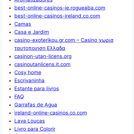
031
best-online-casinos-ie.rogueaba.com
best-online-casinos-ireland.co.com
Camas
Casa e Jardim
casino-exoterikou.gr.com – Casino χωρισ
ταυτοποιηση Ελλαδα
casinon-utan-licens.org
casinoutanlicens.it.com
Cosy home
Escrivaninha
Estante para livros
FAQ
Garrafas de Agua
ireland-online-casinos.co.com
Lava Louças
Livro para Colorir