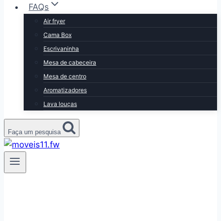
FAQs
Air fryer
Cama Box
Escrivaninha
Mesa de cabeceira
Mesa de centro
Aromatizadores
Lava louças
Faça um pesquisa