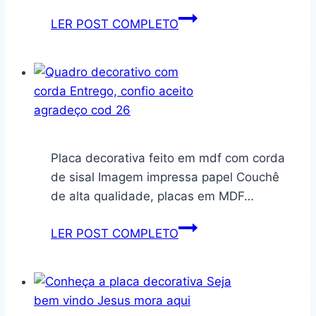
Prateleira
LER POST COMPLETO
para
vasos
plantas
modelo
59
cor
Imbuia
Placa decorativa feito em mdf com corda
de sisal Imagem impressa papel Couchê
de alta qualidade, placas em MDF…
Quadro
LER POST COMPLETO
decorativo
com
corda
Entrego,