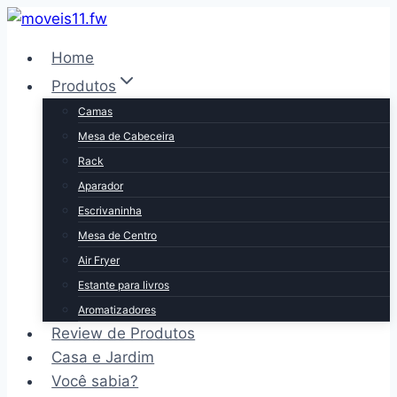
Pular
para
Home
o
Produtos
Conteúdo
Camas
Mesa de Cabeceira
Rack
Aparador
Escrivaninha
Mesa de Centro
Air Fryer
Estante para livros
Aromatizadores
Review de Produtos
Casa e Jardim
Você sabia?