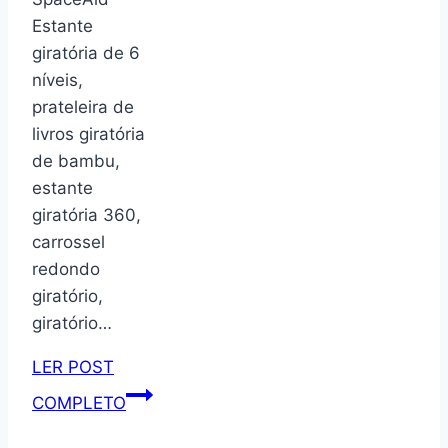
de
Estante
10
giratória de 6
Andares,
níveis,
Prateleiras
prateleira de
para
livros giratória
Até
de bambu,
30
estante
Pares
giratória 360,
de
carrossel
Sapatos,
redondo
Metal
giratório,
e
giratório…
Plástico
LER POST
SpaceAid
COMPLETO
Estante
giratória