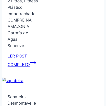
2 Litros, Fitness
aproximação
Plástico
para
emborrachado
abrir
COMPRE NA
e
AMAZON A
fechar
Garrafa de
Água
Squeeze…
LER POST
Garrafa
COMPLETO
de
Água
Squeeze
para
Academia,
Sapateira
2
Desmontável e