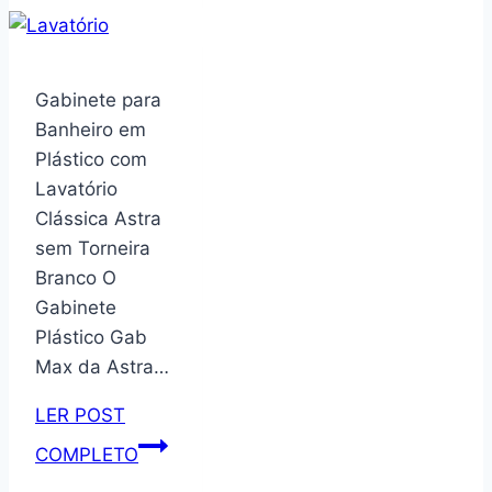
de
6
níveis,
Gabinete para
prateleira
Banheiro em
de
Plástico com
livros
Lavatório
giratória
Clássica Astra
de
sem Torneira
bambu,
Branco O
estante
Gabinete
giratória
Plástico Gab
360,
Max da Astra…
carrossel
redondo
LER POST
giratório,
Gabinete
COMPLETO
giratório
para