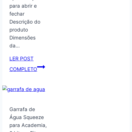
para abrir e
fechar
Descrição do
produto
Dimensões
da…
LER POST
Lixeira
COMPLETO
7
litros
automática
recarregável
e
Garrafa de
sensor
Água Squeeze
inteligente
para Academia,
de