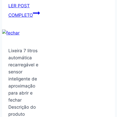
LER POST
Organizador,
COMPLETO
Suporte,
Aparador,
Porta
Livros,
Bibliocanto
Lixeira 7 litros
Mãos,
automática
preto
recarregável e
–
sensor
GEGUTON
inteligente de
aproximação
para abrir e
fechar
Descrição do
produto