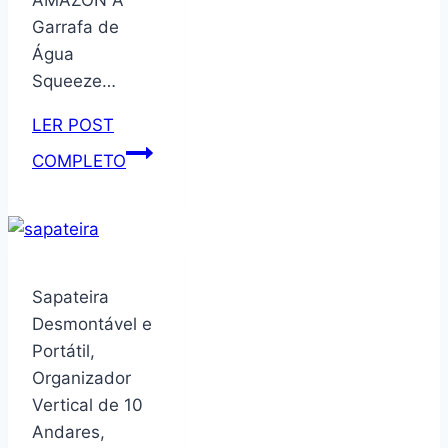
AMAZON A
fechar
Garrafa de
Água
Squeeze…
LER POST
Garrafa
COMPLETO
de
Água
Squeeze
para
Academia,
Sapateira
2
Desmontável e
Litros,
Portátil,
Fitness
Organizador
Plástico
Vertical de 10
emborrachado
Andares,