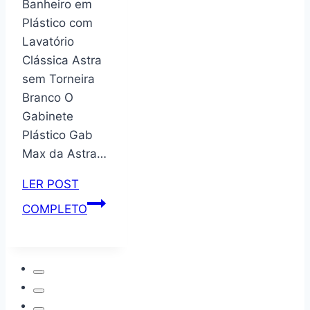
Banheiro em
de
Plástico com
livros
Lavatório
giratória
Clássica Astra
de
sem Torneira
bambu,
Branco O
estante
Gabinete
giratória
Plástico Gab
360,
Max da Astra…
carrossel
redondo
LER POST
giratório,
Gabinete
COMPLETO
giratório
para
vertical,
Banheiro
organizador
em
de
Plástico
canto
com