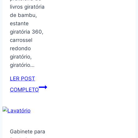
para
livros giratória
Até
de bambu,
30
estante
Pares
giratória 360,
de
carrossel
Sapatos,
redondo
Metal
giratório,
e
giratório…
Plástico
LER POST
SpaceAid
COMPLETO
Estante
giratória
de
6
níveis,
Gabinete para
prateleira