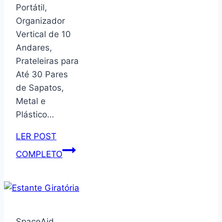
Litros,
Portátil,
Fitness
Organizador
Plástico
Vertical de 10
emborrachado
Andares,
Prateleiras para
Até 30 Pares
de Sapatos,
Metal e
Plástico…
LER POST
Sapateira
COMPLETO
Desmontável
e
Portátil,
Organizador
Vertical
SpaceAid