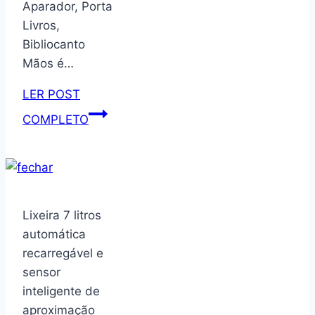
Aparador, Porta
Livros,
Bibliocanto
Mãos é…
LER POST
Organizador,
COMPLETO
Suporte,
Aparador,
Porta
Livros,
Bibliocanto
Lixeira 7 litros
Mãos,
automática
preto
recarregável e
–
sensor
GEGUTON
inteligente de
aproximação