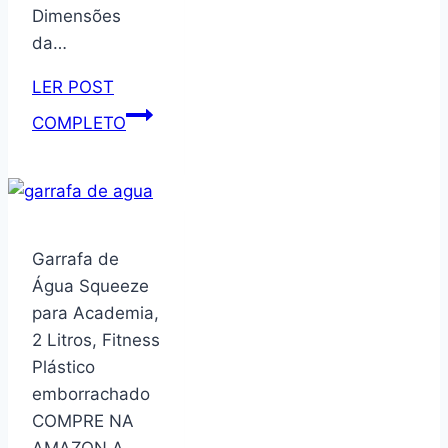
Dimensões
da…
LER POST
Lixeira
COMPLETO
7
litros
automática
recarregável
e
Garrafa de
sensor
Água Squeeze
inteligente
para Academia,
de
2 Litros, Fitness
aproximação
Plástico
para
emborrachado
abrir
COMPRE NA
e