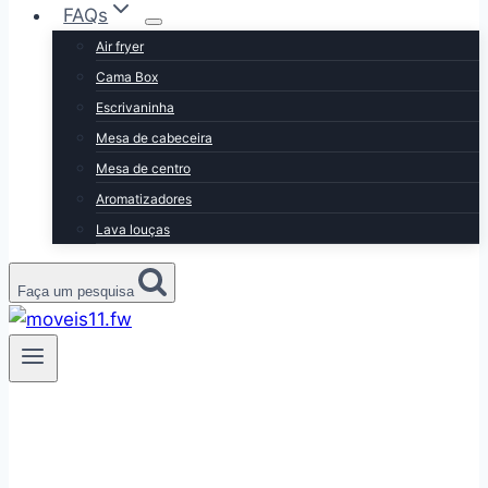
FAQs
Air fryer
Cama Box
Escrivaninha
Mesa de cabeceira
Mesa de centro
Aromatizadores
Lava louças
Faça um pesquisa