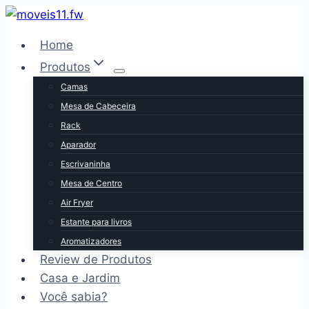
Pular
para
Home
o
Produtos
Conteúdo
Camas
Mesa de Cabeceira
Rack
Aparador
Escrivaninha
Mesa de Centro
Air Fryer
Estante para livros
Aromatizadores
Review de Produtos
Casa e Jardim
Você sabia?