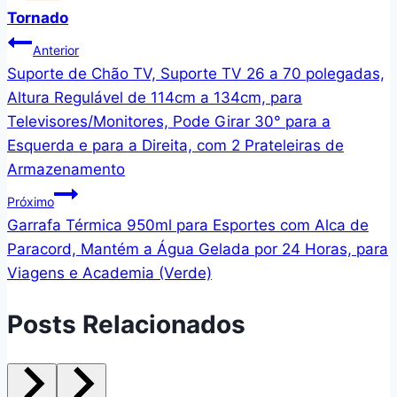
Tornado
Navegação
Anterior
Suporte de Chão TV, Suporte TV 26 a 70 polegadas,
de
Altura Regulável de 114cm a 134cm, para
Post
Televisores/Monitores, Pode Girar 30° para a
Esquerda e para a Direita, com 2 Prateleiras de
Armazenamento
Próximo
Garrafa Térmica 950ml para Esportes com Alca de
Paracord, Mantém a Água Gelada por 24 Horas, para
Viagens e Academia (Verde)
Posts Relacionados