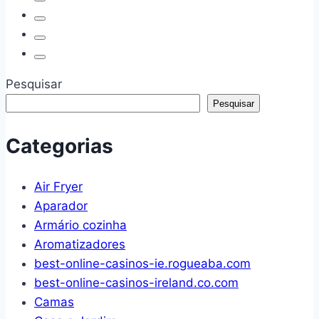
em
Lavatório
espiral
Clássica
(branco
Astra
de
sem
6
Torneira
Pesquisar
Branco
Pesquisar
Categorias
Air Fryer
Aparador
Armário cozinha
Aromatizadores
best-online-casinos-ie.rogueaba.com
best-online-casinos-ireland.co.com
Camas