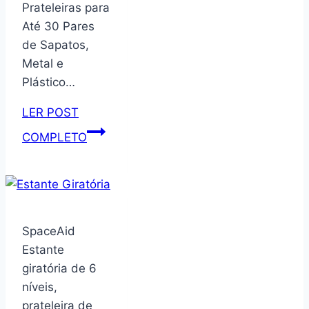
Prateleiras para
Até 30 Pares
de Sapatos,
Metal e
Plástico…
LER POST
Sapateira
COMPLETO
Desmontável
e
Portátil,
Organizador
Vertical
SpaceAid
de
Estante
10
giratória de 6
Andares,
níveis,
Prateleiras
prateleira de