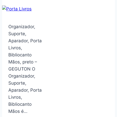
vertical,
Banheiro
organizador
em
de
Plástico
canto
com
Organizador,
em
Lavatório
Suporte,
espiral
Clássica
Aparador, Porta
(branco
Astra
Livros,
de
sem
Bibliocanto
6
Torneira
Mãos, preto –
Branco
GEGUTON O
Organizador,
Suporte,
Aparador, Porta
Livros,
Bibliocanto
Mãos é…