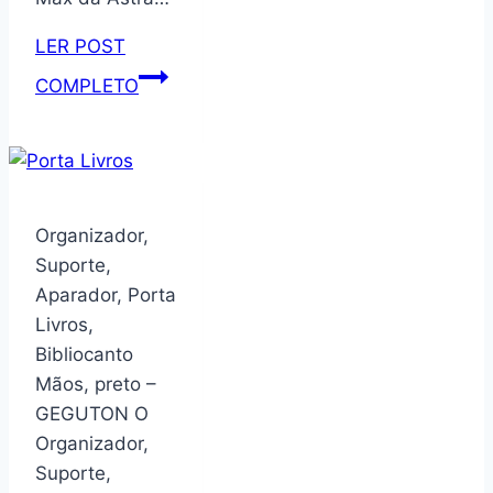
carrossel
redondo
LER POST
giratório,
Gabinete
COMPLETO
giratório
para
vertical,
Banheiro
organizador
em
de
Plástico
canto
com
Organizador,
em
Lavatório
Suporte,
espiral
Clássica
Aparador, Porta
(branco
Astra
Livros,
de
sem
Bibliocanto
6
Torneira
Mãos, preto –
Branco
GEGUTON O
Organizador,
Suporte,