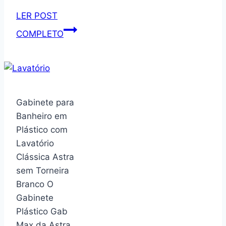
LER POST
SpaceAid
COMPLETO
Estante
giratória
de
6
níveis,
Gabinete para
prateleira
Banheiro em
de
Plástico com
livros
Lavatório
giratória
Clássica Astra
de
sem Torneira
bambu,
Branco O
estante
Gabinete
giratória
Plástico Gab
360,
Max da Astra…