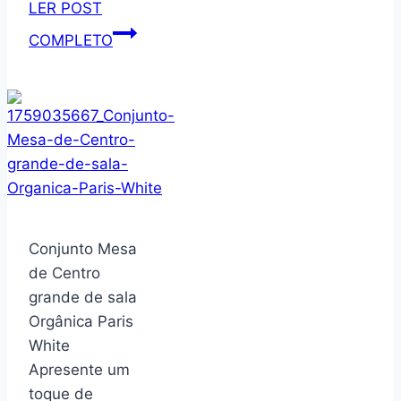
CD
LER POST
para
Mesa
COMPLETO
escritório,
De
sala
Cabeceira
de
1
estudo,
Gaveta
sem
Nicho
Prateleiras
Mini
Cômoda
Conjunto Mesa
Criado
de Centro
Dakota
grande de sala
(OffWhite/Nature)
Orgânica Paris
White
Apresente um
toque de