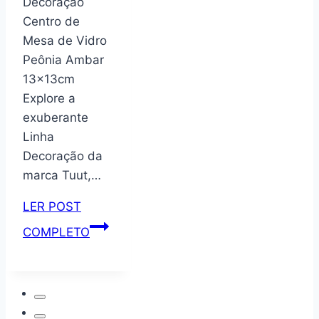
Decoração
160
Centro de
cor
Mesa de Vidro
Branco
Peônia Ambar
–
13x13cm
Artely
Explore a
exuberante
Linha
Decoração da
marca Tuut,…
LER POST
Tuut
COMPLETO
Linha
Decoração
Centro
de