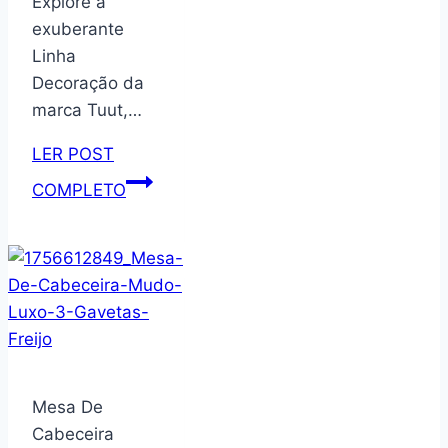
Explore a
exuberante
Linha
Decoração da
marca Tuut,…
LER POST
Tuut
COMPLETO
Linha
Decoração
Centro
de
Mesa
de
Vidro
Peônia
Mesa De
Ambar
Cabeceira