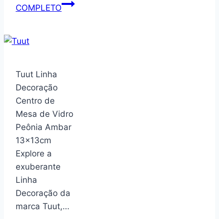
Mesa
COMPLETO
para
Computador
com
rodízios
e
Tuut Linha
revisteiro
Decoração
160
Centro de
cor
Mesa de Vidro
Branco
Peônia Ambar
–
13x13cm
Artely
Explore a
exuberante
Linha
Decoração da
marca Tuut,…