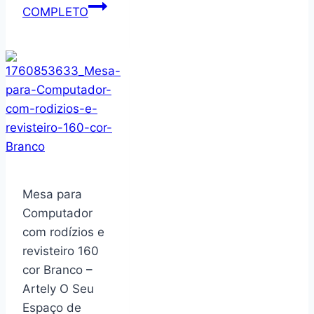
Conjunto
COMPLETO
Mesa
de
Centro
grande
de
sala
Orgânica
Paris
White
Mesa para
Computador
com rodízios e
revisteiro 160
cor Branco –
Artely O Seu
Espaço de