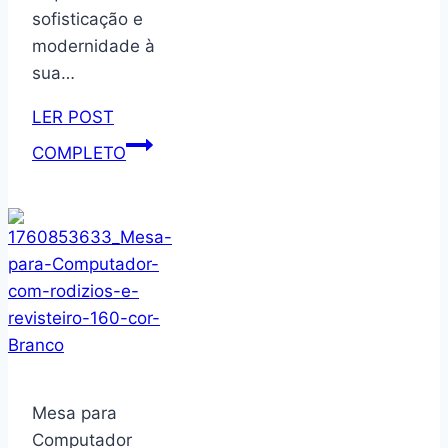
sofisticação e
modernidade à
sua…
LER POST
Conjunto
COMPLETO
Mesa
de
Centro
grande
de
sala
Orgânica
Paris
White
Mesa para
Computador