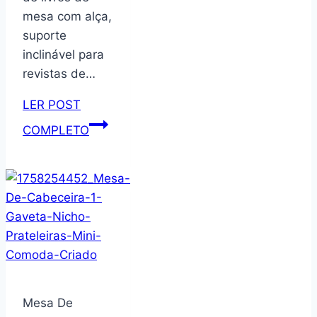
mesa com alça,
suporte
inclinável para
revistas de…
LER POST
Estante
COMPLETO
de
mesa
de
madeira,
prateleira
de
armazenamento
de
livros
Mesa De
de