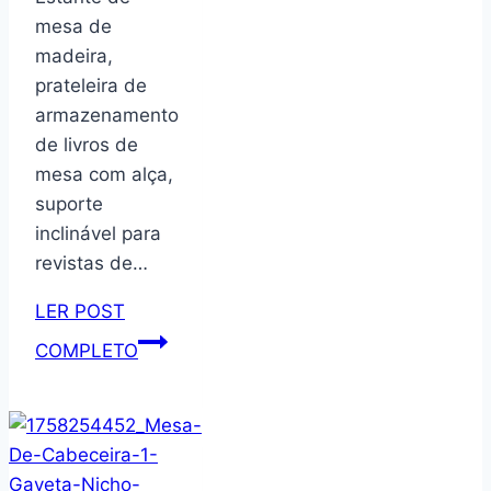
Gavetas
mesa de
(Freijó)
madeira,
prateleira de
armazenamento
de livros de
mesa com alça,
suporte
inclinável para
revistas de…
LER POST
Estante
COMPLETO
de
mesa
de
madeira,
prateleira