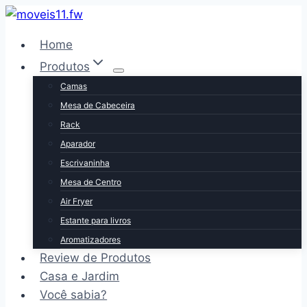
Pular
para
Home
o
Produtos
Conteúdo
Camas
Mesa de Cabeceira
Rack
Aparador
Escrivaninha
Mesa de Centro
Air Fryer
Estante para livros
Aromatizadores
Review de Produtos
Casa e Jardim
Você sabia?