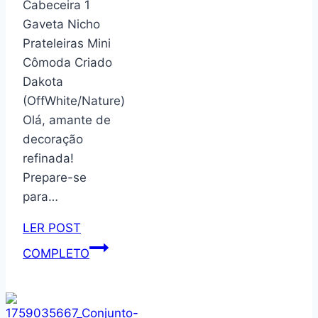
Cabeceira 1
mesa
Gaveta Nicho
com
Prateleiras Mini
alça,
Cômoda Criado
suporte
Dakota
inclinável
(OffWhite/Nature)
para
Olá, amante de
revistas
decoração
de
refinada!
escritório,
Prepare-se
suporte
para…
de
CD
LER POST
para
Mesa
COMPLETO
escritório,
De
sala
Cabeceira
de
1