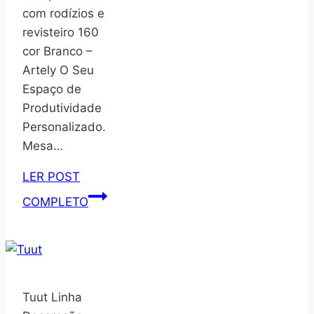
com rodízios e
revisteiro 160
cor Branco –
Artely O Seu
Espaço de
Produtividade
Personalizado.
Mesa…
LER POST
Mesa
COMPLETO
para
Computador
com
rodízios
e
Tuut Linha
revisteiro