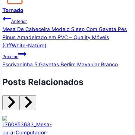
Tornado
Navegação
Anterior
Mesa De Cabeceira Modelo Sleep Com Gaveta Pés
de
Pinus Amadeirado em PVC – Quality Móveis
Post
(OffWhite-Nature)
Próximo
Escrivaninha 5 Gavetas Berlim Mavaular Branco
Posts Relacionados