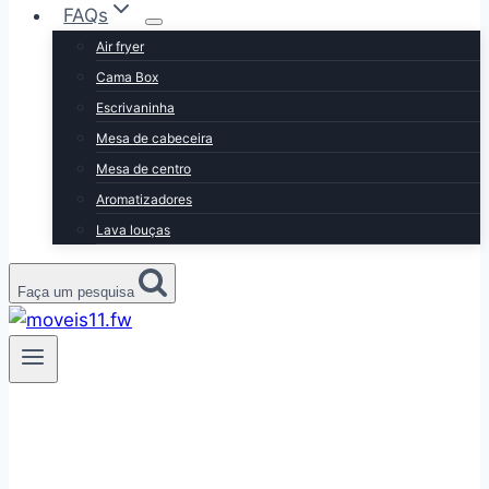
FAQs
Air fryer
Cama Box
Escrivaninha
Mesa de cabeceira
Mesa de centro
Aromatizadores
Lava louças
Faça um pesquisa