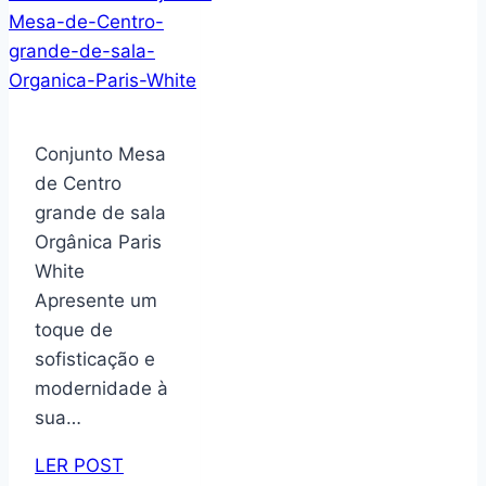
estudo,
Gaveta
sem
Nicho
Prateleiras
Mini
Cômoda
Conjunto Mesa
Criado
de Centro
Dakota
grande de sala
(OffWhite/Nature)
Orgânica Paris
White
Apresente um
toque de
sofisticação e
modernidade à
sua…
LER POST