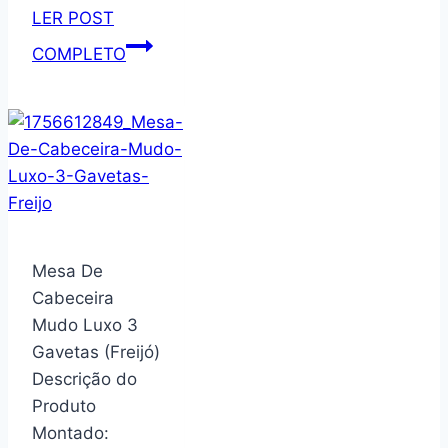
LER POST
Tuut
COMPLETO
Linha
Decoração
Centro
de
Mesa
de
Vidro
Peônia
Mesa De
Ambar
Cabeceira
13x13cm
Mudo Luxo 3
Gavetas (Freijó)
Descrição do
Produto
Montado: