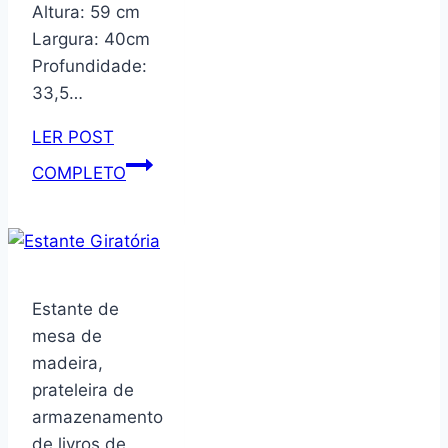
Altura: 59 cm
Largura: 40cm
Profundidade:
33,5…
LER POST
Mesa
COMPLETO
De
Cabeceira
Mudo
Luxo
3
Estante de
Gavetas
mesa de
(Freijó)
madeira,
prateleira de
armazenamento
de livros de