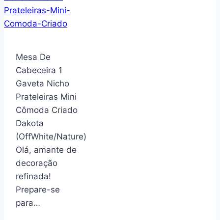
de
armazenamento
de
livros
Mesa De
de
Cabeceira 1
mesa
Gaveta Nicho
com
Prateleiras Mini
alça,
Cômoda Criado
suporte
Dakota
inclinável
(OffWhite/Nature)
para
Olá, amante de
revistas
decoração
de
refinada!
escritório,
Prepare-se
suporte
para…
de