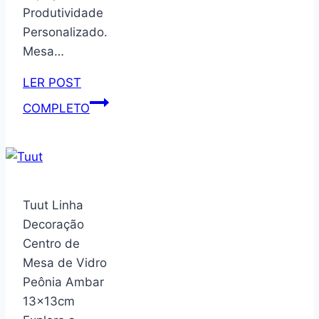
Produtividade
Personalizado.
Mesa…
LER POST
Mesa
COMPLETO
para
Computador
com
rodízios
e
Tuut Linha
revisteiro
Decoração
160
Centro de
cor
Mesa de Vidro
Branco
Peônia Ambar
–
13x13cm
Artely