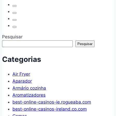
Mesa
de
Vidro
Peônia
Ambar
13x13cm
Pesquisar
Pesquisar
Categorias
Air Fryer
Aparador
Armário cozinha
Aromatizadores
best-online-casinos-ie.rogueaba.com
best-online-casinos-ireland.co.com
Camas