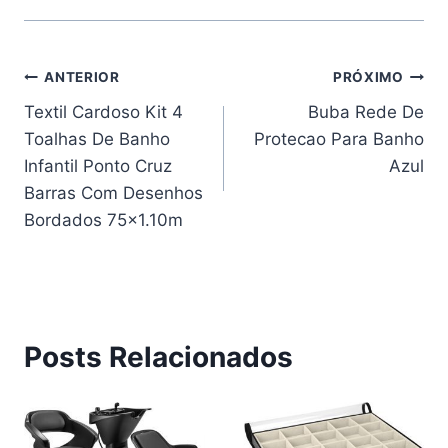
Navegação
ANTERIOR
PRÓXIMO
Textil Cardoso Kit 4
Buba Rede De
de
Toalhas De Banho
Protecao Para Banho
Post
Infantil Ponto Cruz
Azul
Barras Com Desenhos
Bordados 75×1.10m
Posts Relacionados