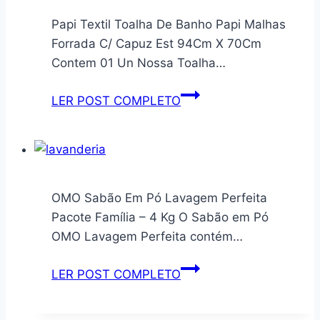
Box
Dupla
Papi Textil Toalha De Banho Papi Malhas
e
Face
Forrada C/ Capuz Est 94Cm X 70Cm
Azulejos
3
Contem 01 Un Nossa Toalha…
Prático
Peças
e
com
Papi
LER POST COMPLETO
Portátil
Porta
Textil
Travesseiro
Toalha
com
De
Aba
Banho
Americana
Papi
OMO Sabão Em Pó Lavagem Perfeita
(Verde,
Malhas
Pacote Família – 4 Kg O Sabão em Pó
King)
Forrada
OMO Lavagem Perfeita contém…
C/
Capuz
OMO
LER POST COMPLETO
Est
Sabão
94Cm
Em