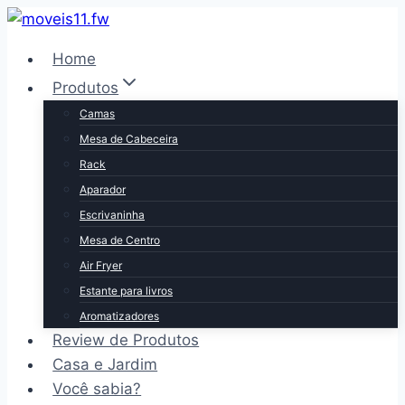
Pular
para
Home
o
Produtos
Conteúdo
Camas
Mesa de Cabeceira
Rack
Aparador
Escrivaninha
Mesa de Centro
Air Fryer
Estante para livros
Aromatizadores
Review de Produtos
Casa e Jardim
Você sabia?