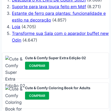
Descubra o Kit Livro De Colorir Stitch
(9.089)
Suporte para lava louça feito em Mdf
(8.271)
Estante de ferro para plantas: funcionalidade e
estilo na decoração
(4.857)
Loja
(4.705)
Transforme sua Sala com o aparador buffet new
Odin
(4.647)
Cute & Comfy Super Extra Edição 02
COMPRAR
Cute & Comfy Coloring Book for Adults
COMPRAR