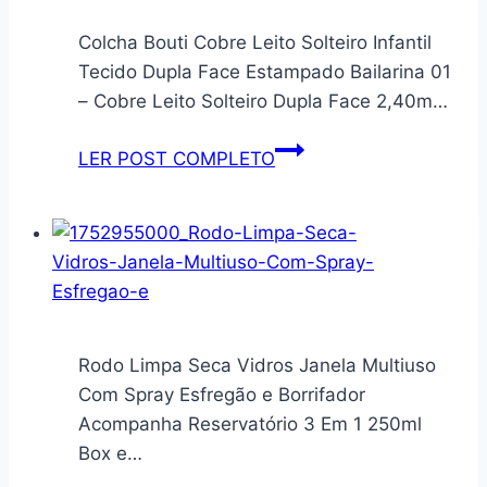
com
3
Colcha Bouti Cobre Leito Solteiro Infantil
divisórias
Tecido Dupla Face Estampado Bailarina 01
Elegante
– Cobre Leito Solteiro Dupla Face 2,40m…
Maquiagem
Quarto
Colcha
LER POST COMPLETO
Banheiro
Bouti
Luxo
Cobre
Leito
Solteiro
Infantil
Tecido
Dupla
Rodo Limpa Seca Vidros Janela Multiuso
Face
Com Spray Esfregão e Borrifador
Estampado
Acompanha Reservatório 3 Em 1 250ml
Bailarina
Box e…