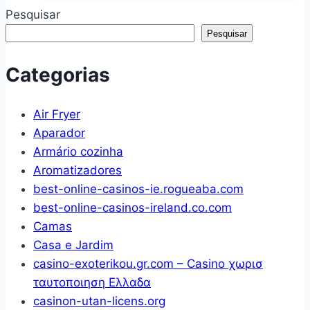
X
Pó
Pesquisar
70Cm
Lavagem
Pesquisar
Contem
Perfeita
01
Pacote
Categorias
Un
Família
–
Air Fryer
4
Aparador
Kg
Armário cozinha
Aromatizadores
best-online-casinos-ie.rogueaba.com
best-online-casinos-ireland.co.com
Camas
Casa e Jardim
casino-exoterikou.gr.com – Casino χωρισ
ταυτοποιηση Ελλαδα
casinon-utan-licens.org