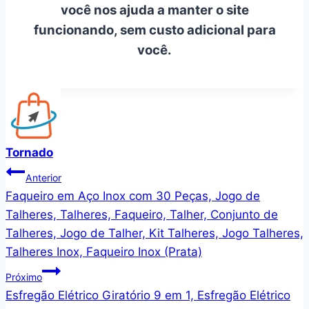
você nos ajuda a manter o site
funcionando, sem custo adicional para
você.
Tornado
Navegação
Anterior
Faqueiro em Aço Inox com 30 Peças, Jogo de
de
Talheres, Talheres, Faqueiro, Talher, Conjunto de
Post
Talheres, Jogo de Talher, Kit Talheres, Jogo Talheres,
Talheres Inox, Faqueiro Inox (Prata)
Próximo
Esfregão Elétrico Giratório 9 em 1, Esfregão Elétrico