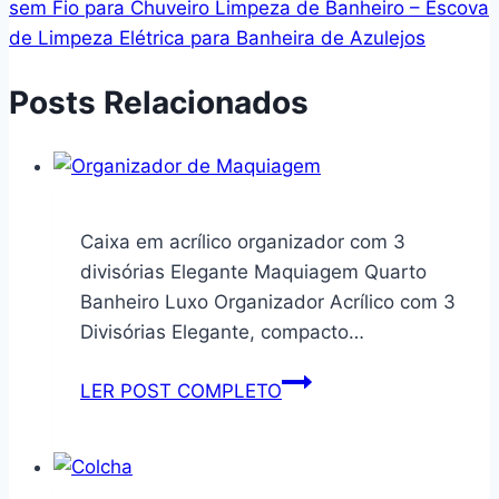
sem Fio para Chuveiro Limpeza de Banheiro – Escova
de Limpeza Elétrica para Banheira de Azulejos
Posts Relacionados
Caixa em acrílico organizador com 3
divisórias Elegante Maquiagem Quarto
Banheiro Luxo Organizador Acrílico com 3
Divisórias Elegante, compacto…
Caixa
LER POST COMPLETO
em
acrílico
organizador