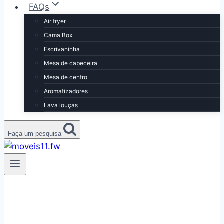
FAQs
Air fryer
Cama Box
Escrivaninha
Mesa de cabeceira
Mesa de centro
Aromatizadores
Lava louças
Faça um pesquisa