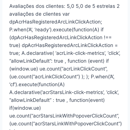
Avaliações dos clientes: 5,0 5,0 de 5 estrelas 2
avaliações de clientes var
dpAcrHasRegisteredArcLinkClickAction;
P.when(‘A’, ‘ready’).execute(function(A) if
(dpAcrHasRegisteredArcLinkClickAction !==
true) dpAcrHasRegisteredArcLinkClickAction =
true; A.declarative( ‘acrLink-click-metrics’, ‘click’,
“allowLinkDefault”: true , function (event) if
(window.ue) ue.count(“acrLinkClickCount”,
(ue.count(“acrLinkClickCount”) ); ); P.when(‘A’,
‘cf’).execute(function(A)
A.declarative(‘acrStarsLink-click-metrics’, ‘click’,
“allowLinkDefault” : true , function(event)
if(window.ue)
ue.count(“acrStarsLinkWithPopoverClickCount”,
(ue.count(“acrStarsLinkWithPopoverClickCount”)