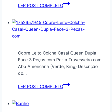
Rodo
LER POST COMPLETO
Limpa
Seca
Vidros
Janela
Multiuso
Com
Spray
Cobre Leito Colcha Casal Queen Dupla
Esfregão
Face 3 Peças com Porta Travesseiro com
e
Aba Americana (Verde, King) Descrição
Borrifador
do…
Acompanha
Reservatório
Cobre
LER POST COMPLETO
3
Leito
Em
Colcha
1
Casal
250ml
Queen