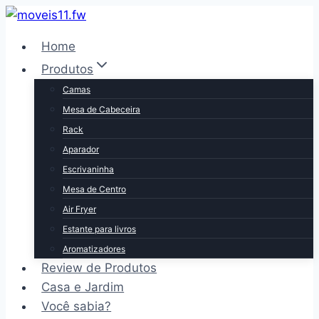
Pular
para
Home
o
Produtos
Conteúdo
Camas
Mesa de Cabeceira
Rack
Aparador
Escrivaninha
Mesa de Centro
Air Fryer
Estante para livros
Aromatizadores
Review de Produtos
Casa e Jardim
Você sabia?