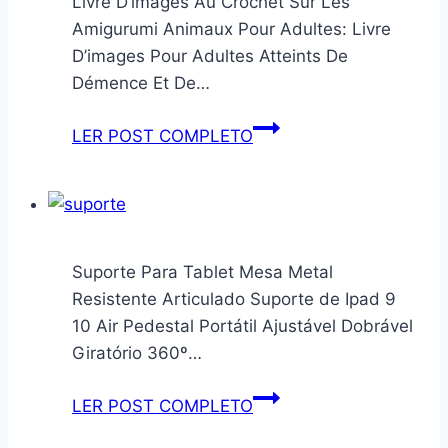
Livre D’images Au Crochet Sur Les
Amigurumi Animaux Pour Adultes: Livre
D’images Pour Adultes Atteints De
Démence Et De…
Livre
LER POST COMPLETO
D’images
Au
Crochet
Sur
Les
Suporte Para Tablet Mesa Metal
Amigurumi
Resistente Articulado Suporte de Ipad 9
Animaux
10 Air Pedestal Portátil Ajustável Dobrável
Pour
Giratório 360º…
Adultes:
Livre
Suporte
LER POST COMPLETO
D’images
Para