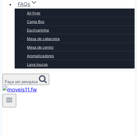
FAQs
Air fryer
Cama Box
Escrivaninha
Mesa de cabeceira
Mesa de centro
Aromatizadores
Lava louças
Faça um pesquisa