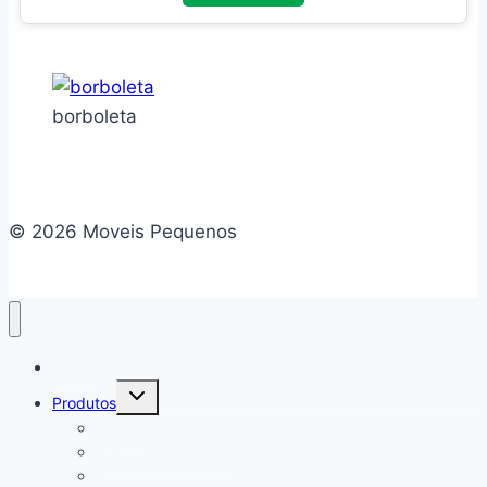
borboleta
© 2026 Moveis Pequenos
Home
Alternar
Produtos
menu
filho
Camas
Mesa de Cabeceira
Rack