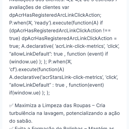
avaliações de clientes var
dpAcrHasRegisteredArcLinkClickAction;
P.when(‘A’, ‘ready’).execute(function(A) if
(dpAcrHasRegisteredArcLinkClickAction !==
true) dpAcrHasRegisteredArcLinkClickAction =
true; A.declarative( ‘acrLink-click-metrics’, ‘click’,
“allowLinkDefault”: true , function (event) if
(window.ue) ); ); P.when(‘A’,
‘cf’).execute(function(A)
A.declarative(‘acrStarsLink-click-metrics’, ‘click’,
“allowLinkDefault” : true , function(event)
if(window.ue) ); );
✅ Maximiza a Limpeza das Roupas – Cria
turbulência na lavagem, potencializando a ação
do sabão.
✅ Evita a Formação de Bolinhas – Mantém as