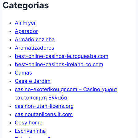
Categorias
Multiuso
Gaveta
Air Fryer
Caneta
Aparador
(Branco)
Armário cozinha
Aromatizadores
best-online-casinos-ie.rogueaba.com
best-online-casinos-ireland.co.com
Camas
Casa e Jardim
casino-exoterikou.gr.com – Casino χωρισ
ταυτοποιηση Ελλαδα
casinon-utan-licens.org
casinoutanlicens.it.com
Cosy home
Escrivaninha