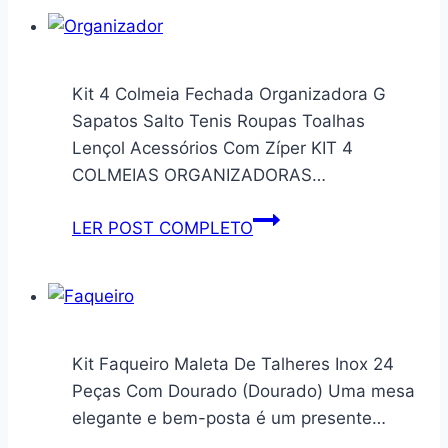
Pour
Tablet
Adultes
Mesa
Atteints
Metal
De
Resistente
Kit 4 Colmeia Fechada Organizadora G
Démence
Articulado
Sapatos Salto Tenis Roupas Toalhas
Et
Suporte
Lençol Acessórios Com Zíper KIT 4
De
de
COLMEIAS ORGANIZADORAS…
La
Ipad
Maladie
9
Kit
LER POST COMPLETO
D’alzheimer
10
4
|
Air
Colmeia
Livre
Pedestal
Fechada
…
Portátil
Organizadora
Âgées
Ajustável
G
Kit Faqueiro Maleta De Talheres Inox 24
|
Dobrável
Sapatos
Peças Com Dourado (Dourado) Uma mesa
Stimulation
Giratório
Salto
elegante e bem-posta é um presente…
Mentale
360º
Tenis