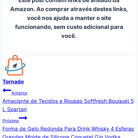
Este post contém links de afiliado da
Amazon. Ao comprar através destes links,
você nos ajuda a manter o site
funcionando, sem custo adicional para
você.
Tornado
Navegação
Anterior
Amaciante de Tecidos e Roupas Softfresh Bouquet 5
de
L Spartan
Post
Próximo
Forma de Gelo Redonda Para Drink Whisky 4 Esferas
Grandes Molde de Silicone Coquetel Gin Vodka