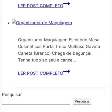
Pour
de
Roupas
Kit
LER POST COMPLETO
Adultes
Alumínio
Toalhas
Faqueiro
Lençol
Maleta
Acessórios
De
Com
Talheres
Zíper
Inox
Organizador Maquiagem Escritório Mesa
24
Cosméticos Porta Treco Multiuso Gaveta
Peças
Caneta (Branco) Chega de bagunça!
Com
Tenha tudo ao seu alcance…
Dourado
(Dourado)
Organizador
LER POST COMPLETO
Maquiagem
Escritório
Mesa
Pesquisar
Cosméticos
Pesquisar
Porta
Treco