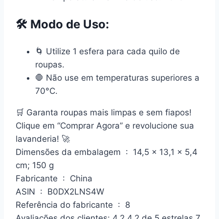
🛠️
Modo de Uso:
🌀 Utilize 1 esfera para cada quilo de
roupas.
🛑 Não use em temperaturas superiores a
70°C.
🛒
Garanta roupas mais limpas e sem fiapos!
Clique em “Comprar Agora” e revolucione sua
lavanderia! 🚀
Dimensões da embalagem ‏ : ‎ 14,5 x 13,1 x 5,4
cm; 150 g
Fabricante ‏ : ‎ China
ASIN ‏ : ‎ B0DX2LNS4W
Referência do fabricante ‏ : ‎ 8
Avaliações dos clientes: 4,2 4,2 de 5 estrelas 7