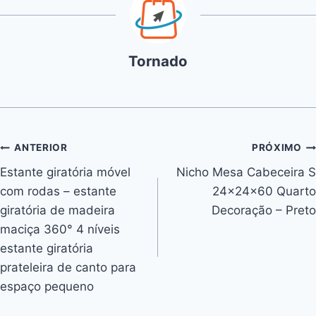
Tornado
Navegação
ANTERIOR
PRÓXIMO
Estante giratória móvel
Nicho Mesa Cabeceira S
de
com rodas – estante
24x24x60 Quarto
Post
giratória de madeira
Decoração – Preto
maciça 360° 4 níveis
estante giratória
prateleira de canto para
espaço pequeno