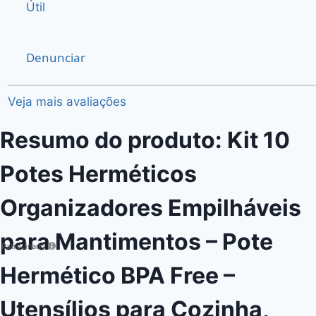
Útil
Denunciar
Veja mais avaliações
Resumo do produto: Kit 10
Potes Herméticos
Organizadores Empilháveis
para Mantimentos – Pote
Patrocinado
Hermético BPA Free –
Utensílios para Cozinha,