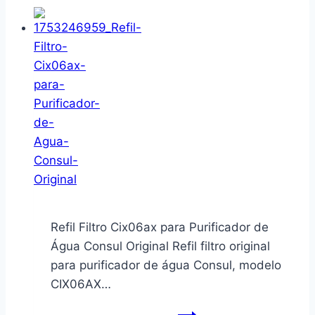
Lavanderia
|
Sabão
Líquido
|
Sabão
Liquido
|
Amaciante
|
Produtos
Refil Filtro Cix06ax para Purificador de
de
Água Consul Original Refil filtro original
limpeza
para purificador de água Consul, modelo
|
CIX06AX…
1,3ml
e
Refil