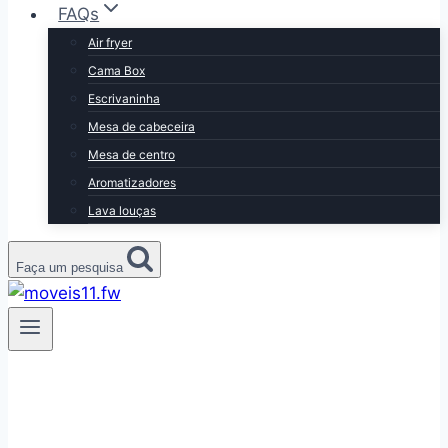
FAQs
Air fryer
Cama Box
Escrivaninha
Mesa de cabeceira
Mesa de centro
Aromatizadores
Lava louças
Faça um pesquisa