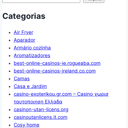
Multimóveis
Branca/rustic
Categorias
Air Fryer
Aparador
Armário cozinha
Aromatizadores
best-online-casinos-ie.rogueaba.com
best-online-casinos-ireland.co.com
Camas
Casa e Jardim
casino-exoterikou.gr.com – Casino χωρισ
ταυτοποιηση Ελλαδα
casinon-utan-licens.org
casinoutanlicens.it.com
Cosy home