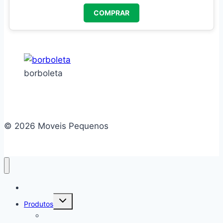
COMPRAR
borboleta
© 2026 Moveis Pequenos
Home
Alternar
Produtos
menu
filho
Camas