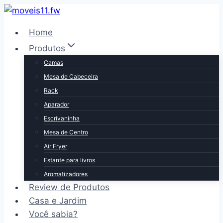
Pular
para
Home
o
Produtos
Conteúdo
Camas
Mesa de Cabeceira
Rack
Aparador
Escrivaninha
Mesa de Centro
Air Fryer
Estante para livros
Aromatizadores
Review de Produtos
Casa e Jardim
Você sabia?