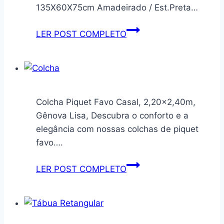
135X60X75cm Amadeirado / Est.Preta…
Mesa
LER POST COMPLETO
Escrivaninha
Industrial
135cm
Trevalla
Kuadra
Colcha Piquet Favo Casal, 2,20×2,40m,
ME135-
Gênova Lisa, Descubra o conforto e a
E10
elegância com nossas colchas de piquet
Preto
favo….
Onix
Colcha
LER POST COMPLETO
Piquet
Favo
Casal,
2,20×2,40m,