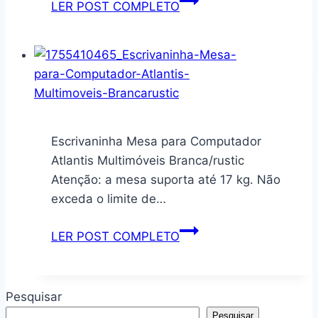
LER POST COMPLETO
2,6ml
Filtro
|
Cix06ax
PRETO
para
Purificador
de
Água
Consul
Escrivaninha Mesa para Computador
Original
Atlantis Multimóveis Branca/rustic
Atenção: a mesa suporta até 17 kg. Não
exceda o limite de…
Escrivaninha
LER POST COMPLETO
Mesa
para
Computador
Pesquisar
Atlantis
Pesquisar