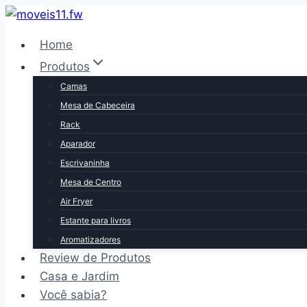
Pular
para
Home
o
Produtos
Conteúdo
Camas
Mesa de Cabeceira
Rack
Aparador
Escrivaninha
Mesa de Centro
Air Fryer
Estante para livros
Aromatizadores
Review de Produtos
Casa e Jardim
Você sabia?