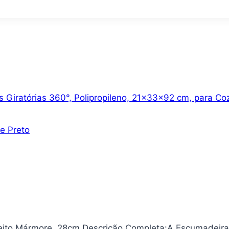
 Giratórias 360°, Polipropileno, 21x33x92 cm, para Cozi
e Preto
feito Mármore, 28cm Descrição Completa:A Escumadeira