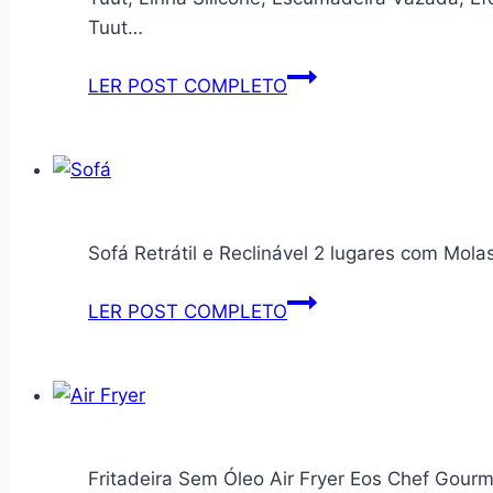
Tuut…
Tuut,
LER POST COMPLETO
Linha
Silicone,
Escumadeira
Vazada,
Efeito
Sofá Retrátil e Reclinável 2 lugares com Mol
Mármore,
28cm
Sofá
LER POST COMPLETO
Retrátil
e
Reclinável
2
lugares
Fritadeira Sem Óleo Air Fryer Eos Chef Gourm
com