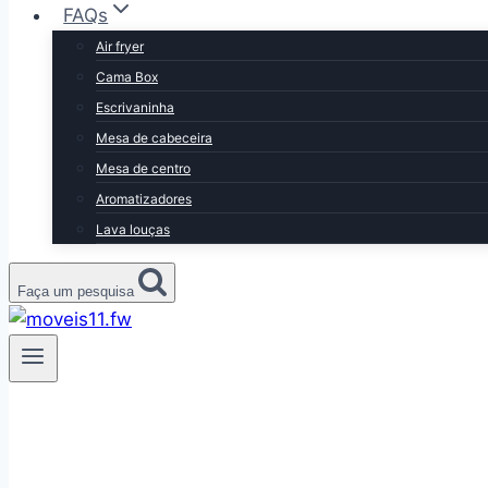
FAQs
Air fryer
Cama Box
Escrivaninha
Mesa de cabeceira
Mesa de centro
Aromatizadores
Lava louças
Faça um pesquisa