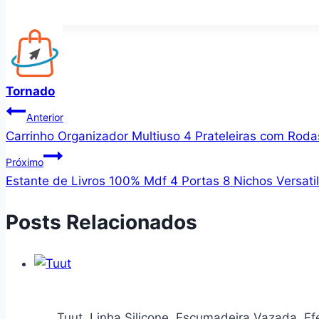
Tornado
Navegação
Anterior
Carrinho Organizador Multiuso 4 Prateleiras com Rodas
de
Próximo
Post
Estante de Livros 100% Mdf 4 Portas 8 Nichos Versatil
Posts Relacionados
Tuut, Linha Silicone, Escumadeira Vazada, E