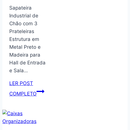
Prateleiras
Sapateira
com
Industrial de
Rodízios
Chão com 3
Prateleiras
Estrutura em
Metal Preto e
Madeira para
Hall de Entrada
e Sala…
LER POST
Sapateira
COMPLETO
Industrial
de
Chão
com