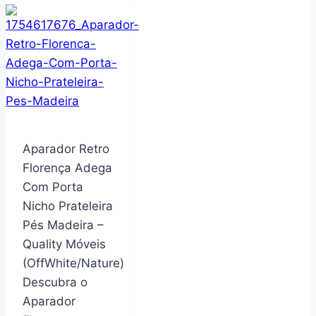
30
Peças
com
Faca
para
Churrasco
de
Aparador Retro
Aço
Florença Adega
Inox
Com Porta
Avalon
Nicho Prateleira
–
Pés Madeira –
Serve
Quality Móveis
6
(OffWhite/Nature)
Pessoas
Descubra o
–
Aparador
Jogos