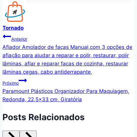
Tornado
Navegação
Anterior
Afiador Amolador de facas Manual,com 3 opções de
de
afiação para ajudar a reparar e polir, restaurar, polir
Post
lâminas, afiar e reparar facas de cozinha, restaurar
lâminas cegas, cabo antiderrapante,
Próximo
Paramount Plásticos Organizador Para Maquiagem,
Redonda, 22,5×33 cm, Giratória
Posts Relacionados