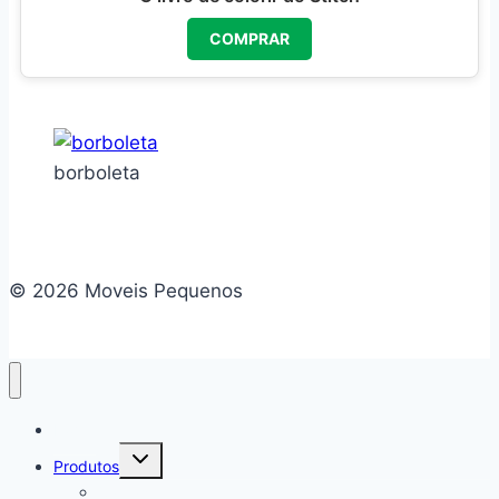
COMPRAR
borboleta
© 2026 Moveis Pequenos
Home
Alternar
Produtos
menu
filho
Camas