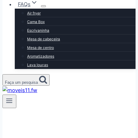
FAQs
Air fryer
Cama Box
Escrivaninha
Mesa de cabeceira
Mesa de centro
Aromatizadores
Lava louças
Faça um pesquisa