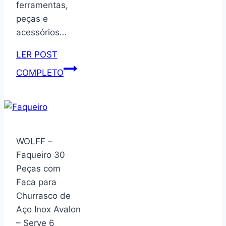
ferramentas,
Entrada
peças e
e
acessórios…
Sala
LER POST
Caixa
COMPLETO
Plástica
VD
4038,
com
1
WOLFF –
Bandeja,
Faqueiro 30
Vonder
Peças com
VDO2677
Faca para
Churrasco de
Aço Inox Avalon
– Serve 6