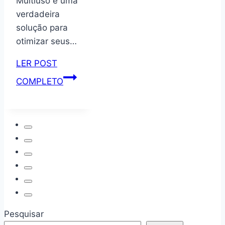
Multiuso é uma
verdadeira
solução para
otimizar seus…
LER POST
Organizador
COMPLETO
Lateral
Multiuso
Branco
3
Prateleiras
com
Rodízios
Pesquisar