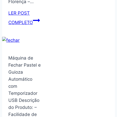
Florença –…
de
Talheres
LER POST
–
Aparador
COMPLETO
Mesa
Retro
Posta
Florença
–
Adega
Utensílios
Com
de
Porta
Máquina de
Cozinha,
Nicho
Fechar Pastel e
Enxoval,
Prateleira
Guioza
Casamento,
Pés
Automático
Decoração
Madeira
com
–
Temporizador
Quality
USB Descrição
Móveis
do Produto: –
(OffWhite/Nature)
Facilidade de