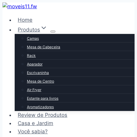
Pular
para
Home
o
Produtos
Conteúdo
Camas
Mesa de Cabeceira
Rack
Aparador
Escrivaninha
Mesa de Centro
Air Fryer
Estante para livros
Aromatizadores
Review de Produtos
Casa e Jardim
Você sabia?