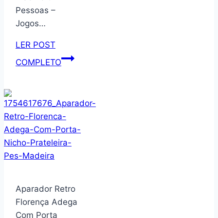
Pessoas –
Jogos…
LER POST
WOLFF
COMPLETO
–
Faqueiro
30
Peças
com
Faca
para
Churrasco
de
Aparador Retro
Aço
Florença Adega
Inox
Com Porta
Avalon