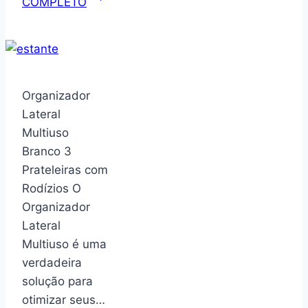
COMPLETO
de
Fechar
Pastel
e
Guioza
Organizador
Automático
Lateral
com
Multiuso
Temporizador
Branco 3
USB
Prateleiras com
Rodízios O
Organizador
Lateral
Multiuso é uma
verdadeira
solução para
otimizar seus…