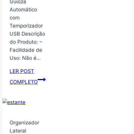
Guioza
Casamento,
Pés
Automático
Decoração
Madeira
com
–
Temporizador
Quality
USB Descrição
Móveis
do Produto: –
(OffWhite/Nature)
Facilidade de
Uso: Não é…
LER POST
Máquina
COMPLETO
de
Fechar
Pastel
e
Guioza
Organizador
Automático
Lateral