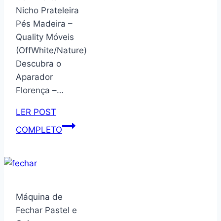
Nicho Prateleira
–
Pés Madeira –
Serve
Quality Móveis
6
(OffWhite/Nature)
Pessoas
Descubra o
–
Aparador
Jogos
Florença –…
de
Talheres
LER POST
–
Aparador
COMPLETO
Mesa
Retro
Posta
Florença
–
Adega
Utensílios
Com
de
Porta
Máquina de
Cozinha,
Nicho
Fechar Pastel e
Enxoval,
Prateleira