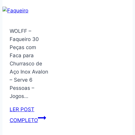
VD
4038,
com
1
WOLFF –
Bandeja,
Faqueiro 30
Vonder
Peças com
VDO2677
Faca para
Churrasco de
Aço Inox Avalon
– Serve 6
Pessoas –
Jogos…
LER POST
WOLFF
COMPLETO
–
Faqueiro