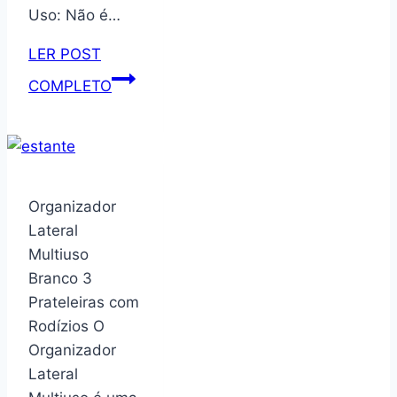
Uso: Não é…
LER POST
Máquina
COMPLETO
de
Fechar
Pastel
e
Guioza
Organizador
Automático
Lateral
com
Multiuso
Temporizador
Branco 3
USB
Prateleiras com
Rodízios O
Organizador
Lateral