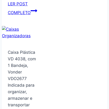
LER POST
Sapateira
COMPLETO
Industrial
de
Chão
com
3
Prateleiras
Caixa Plástica
Estrutura
VD 4038, com
em
1 Bandeja,
Metal
Vonder
Preto
VDO2677
e
Indicada para
Madeira
organizar,
para
armazenar e
Hall
transportar
de