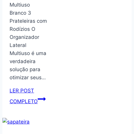
com
Multiuso
Temporizador
Branco 3
USB
Prateleiras com
Rodízios O
Organizador
Lateral
Multiuso é uma
verdadeira
solução para
otimizar seus…
LER POST
Organizador
COMPLETO
Lateral
Multiuso
Branco
3