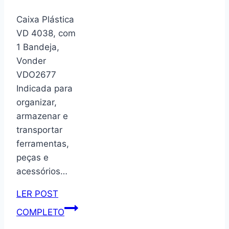
3
Prateleiras
Caixa Plástica
Estrutura
VD 4038, com
em
1 Bandeja,
Metal
Vonder
Preto
VDO2677
e
Indicada para
Madeira
organizar,
para
armazenar e
Hall
transportar
de
ferramentas,
Entrada
peças e
e
acessórios…
Sala
LER POST
Caixa
COMPLETO
Plástica