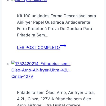
Por
Compressor
Soft
Kit 100 unidades Forma Descartável para
Slim
AirFryer Papel Quadrada Antiaderente
Prata
Forro Protetor à Prova De Gordura Para
220V
Fritadeira Sem…
Kit
LER POST COMPLETO
100
unidades
Forma
Descartável
para
AirFryer
Papel
Fritadeira sem Óleo, Arno, Air fryer Ultra,
Quadrada
4,2L, Cinza, 127V A fritadeira sem óleo
Antiaderente
Arno Airfryer Ultra Digital oferece…