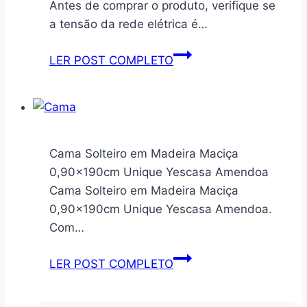
Antes de comprar o produto, verifique se
Fritadeiras
Painel
a tensão da rede elétrica é…
Digital
PAF16A
Fritadeira
LER POST COMPLETO
127V
Air
Fry
BFR21P,
Britânia,
220v
Cama Solteiro em Madeira Maciça
0,90x190cm Unique Yescasa Amendoa
Cama Solteiro em Madeira Maciça
0,90x190cm Unique Yescasa Amendoa.
Com…
Cama
LER POST COMPLETO
Solteiro
em