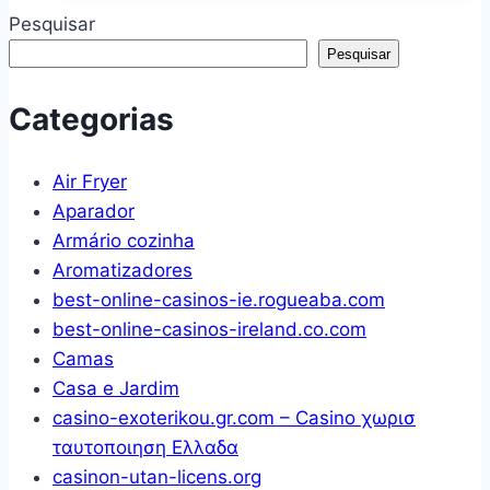
Madeira
Pesquisar
Maciça
Pesquisar
0,90x190cm
Unique
Categorias
Yescasa
Amendoa
Air Fryer
Aparador
Armário cozinha
Aromatizadores
best-online-casinos-ie.rogueaba.com
best-online-casinos-ireland.co.com
Camas
Casa e Jardim
casino-exoterikou.gr.com – Casino χωρισ
ταυτοποιηση Ελλαδα
casinon-utan-licens.org