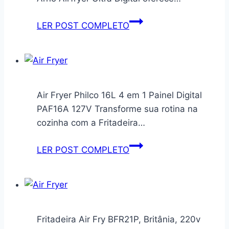
Forro
Protetor
Fritadeira
LER POST COMPLETO
à
sem
Prova
Óleo,
De
Arno,
Gordura
Air
Para
fryer
Air Fryer Philco 16L 4 em 1 Painel Digital
Fritadeira
Ultra,
PAF16A 127V Transforme sua rotina na
Sem
4,2L,
cozinha com a Fritadeira…
Óleo
Cinza,
20cm
127V
Air
LER POST COMPLETO
Tamanho
Fryer
Universal
Philco
Compatível
16L
com
4
Todas
em
Fritadeira Air Fry BFR21P, Britânia, 220v
As
1