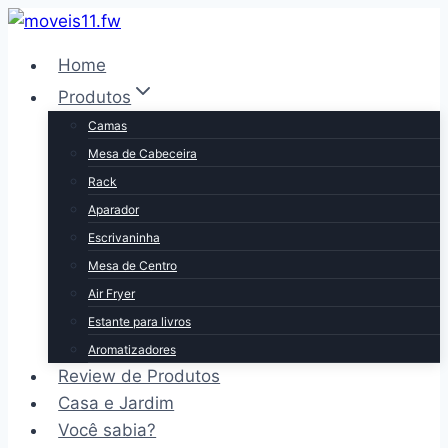
Pular
para
Home
o
Produtos
Conteúdo
Camas
Mesa de Cabeceira
Rack
Aparador
Escrivaninha
Mesa de Centro
Air Fryer
Estante para livros
Aromatizadores
Review de Produtos
Casa e Jardim
Você sabia?