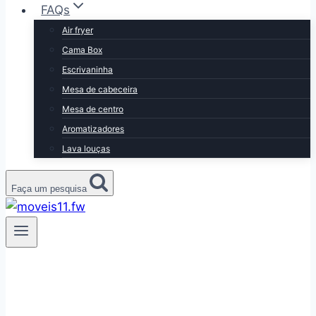
FAQs
Air fryer
Cama Box
Escrivaninha
Mesa de cabeceira
Mesa de centro
Aromatizadores
Lava louças
Faça um pesquisa