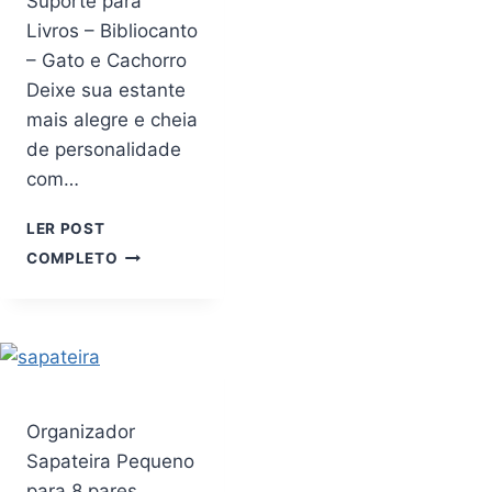
Suporte para
Livros – Bibliocanto
– Gato e Cachorro
Deixe sua estante
mais alegre e cheia
de personalidade
com…
LER POST
SUPORTE
COMPLETO
PARA
LIVROS
–
BIBLIOCANTO
–
GATO
E
Organizador
CACHORRO
Sapateira Pequeno
para 8 pares