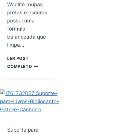
Woolite roupas
pretas e escuras
possui uma
fórmula
balanceada que
limpa…
LER POST
WOOLITE
COMPLETO
LAVA
ROUPAS
PARA
ROUPAS
ESCURAS
FLORAL
450ML
Suporte para