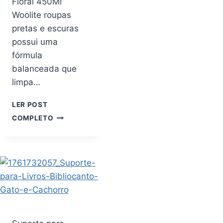
Floral 450Ml
Woolite roupas
pretas e escuras
possui uma
fórmula
balanceada que
limpa…
LER POST
WOOLITE
COMPLETO
LAVA
ROUPAS
PARA
ROUPAS
ESCURAS
FLORAL
450ML