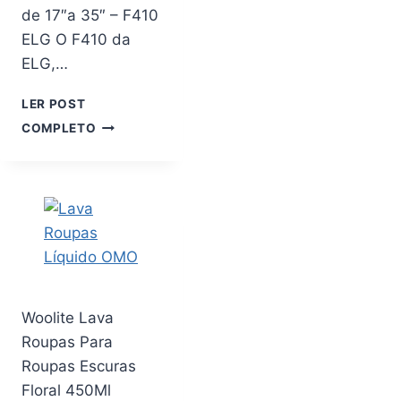
de 17″a 35″ – F410
ELG O F410 da
ELG,…
LER POST
SUPORTE
COMPLETO
MULTIARTICULADO
DE
PAREDE
C/PISTÃO
A
GÁS
PARA
MONITOR
DE
17″A
Woolite Lava
35″
Roupas Para
–
Roupas Escuras
F410
ELG
Floral 450Ml