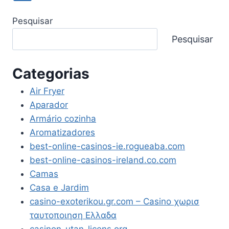
Pesquisar
Pesquisar
Categorias
Air Fryer
Aparador
Armário cozinha
Aromatizadores
best-online-casinos-ie.rogueaba.com
best-online-casinos-ireland.co.com
Camas
Casa e Jardim
casino-exoterikou.gr.com – Casino χωρισ
ταυτοποιηση Ελλαδα