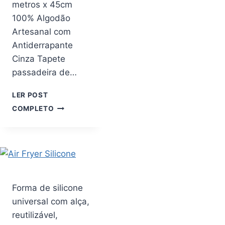
metros x 45cm
100% Algodão
Artesanal com
Antiderrapante
Cinza Tapete
passadeira de…
LER POST
TAPETE
COMPLETO
PARA
PIA
DE
COZINHA
PASSADEIRA
2
METROS
Forma de silicone
X
universal com alça,
45CM
100%
reutilizável,
ALGODÃO