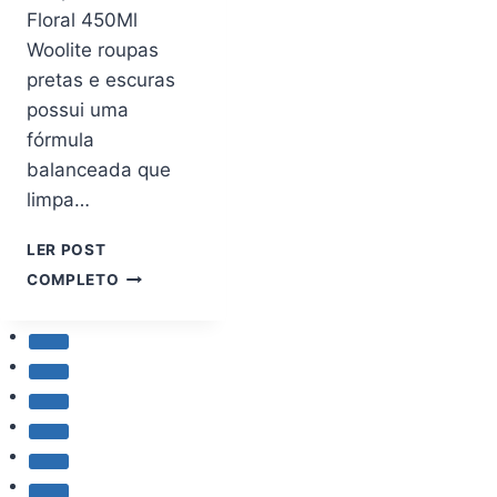
ELG
Floral 450Ml
Woolite roupas
pretas e escuras
possui uma
fórmula
balanceada que
limpa…
LER POST
WOOLITE
COMPLETO
LAVA
ROUPAS
PARA
ROUPAS
ESCURAS
FLORAL
450ML