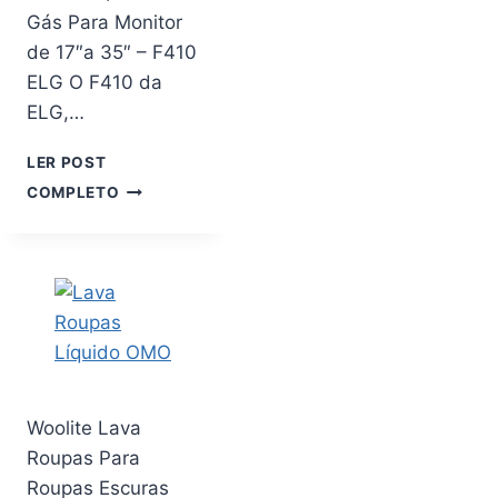
FRITADEIRA
Gás Para Monitor
ELÉTRICA
de 17″a 35″ – F410
AIR
FRYER,
ELG O F410 da
FORNOS
ELG,…
E
MICROONDAS.
LER POST
SUPORTE
COMPLETO
MULTIARTICULADO
DE
PAREDE
C/PISTÃO
A
GÁS
PARA
MONITOR
DE
17″A
Woolite Lava
35″
Roupas Para
–
Roupas Escuras
F410