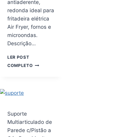
antiaderente,
ARTESANAL
redonda ideal para
COM
ANTIDERRAPANTE
fritadeira elétrica
CINZA
Air Fryer, fornos e
microondas.
Descrição…
LER POST
FORMA
COMPLETO
DE
SILICONE
UNIVERSAL
COM
ALÇA,
REUTILIZÁVEL,
ANTIADERENTE,
Suporte
REDONDA
Multiarticulado de
IDEAL
PARA
Parede c/Pistão a
FRITADEIRA