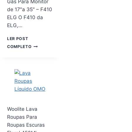
Gás Para Monitor
ELÉTRICA
de 17″a 35″ – F410
AIR
FRYER,
ELG O F410 da
FORNOS
ELG,…
E
MICROONDAS.
LER POST
SUPORTE
COMPLETO
MULTIARTICULADO
DE
PAREDE
C/PISTÃO
A
GÁS
PARA
MONITOR
DE
17″A
Woolite Lava
35″
Roupas Para
–
Roupas Escuras
F410
ELG