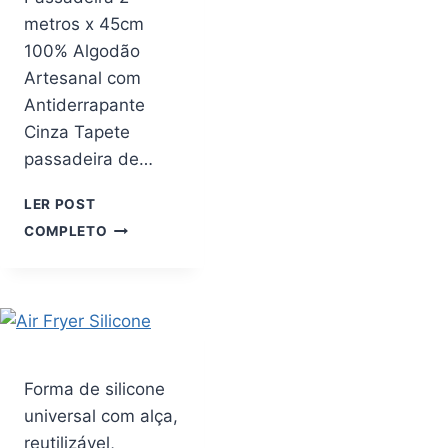
metros x 45cm
100% Algodão
Artesanal com
Antiderrapante
Cinza Tapete
passadeira de…
LER POST
TAPETE
COMPLETO
PARA
PIA
DE
COZINHA
PASSADEIRA
2
METROS
Forma de silicone
X
universal com alça,
45CM
100%
reutilizável,