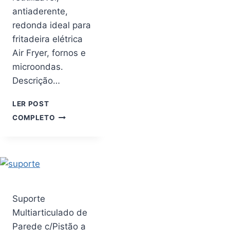
ALGODÃO
antiaderente,
ARTESANAL
redonda ideal para
COM
ANTIDERRAPANTE
fritadeira elétrica
CINZA
Air Fryer, fornos e
microondas.
Descrição…
LER POST
FORMA
COMPLETO
DE
SILICONE
UNIVERSAL
COM
ALÇA,
REUTILIZÁVEL,
ANTIADERENTE,
Suporte
REDONDA
Multiarticulado de
IDEAL
PARA
Parede c/Pistão a