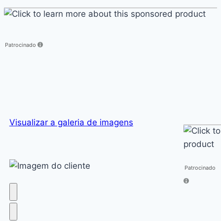
Click
to
learn
more
Patrocinado
about
this
sponsored
product
Click
Visualizar a galeria de imagens
to
learn
more
Patrocinado
about
this
sponsore
product