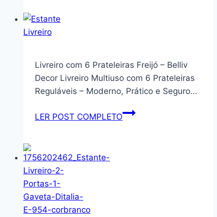
com
3
Prateleiras
MDP
Estrutura
Livreiro com 6 Prateleiras Freijó – Belliv
Metálica
Decor Livreiro Multiuso com 6 Prateleiras
Preta
Reguláveis – Moderno, Prático e Seguro…
Acabamento
em
Livreiro
LER POST COMPLETO
Madeira
com
6
Prateleiras
Freijó
–
Belliv
Decor