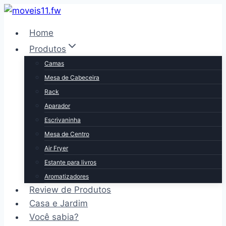
Pular
para
Home
o
Produtos
Conteúdo
Camas
Mesa de Cabeceira
Rack
Aparador
Escrivaninha
Mesa de Centro
Air Fryer
Estante para livros
Aromatizadores
Review de Produtos
Casa e Jardim
Você sabia?