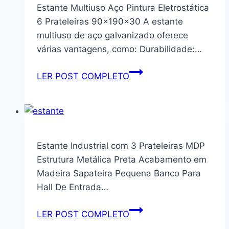
3
Estante Multiuso Aço Pintura Eletrostática
Prateleiras
6 Prateleiras 90x190x30 A estante
Para
multiuso de aço galvanizado oferece
Lavanderia
várias vantagens, como: Durabilidade:…
Máquina
De
Estante
LER POST COMPLETO
Lavar
Multiuso
Organizador
Aço
Banheiro
Pintura
Eletrostática
6
Estante Industrial com 3 Prateleiras MDP
Prateleiras
Estrutura Metálica Preta Acabamento em
90x190x30
Madeira Sapateira Pequena Banco Para
Hall De Entrada…
Estante
LER POST COMPLETO
Industrial