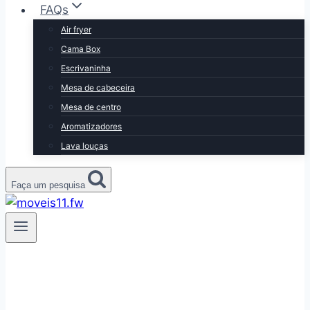
FAQs
Air fryer
Cama Box
Escrivaninha
Mesa de cabeceira
Mesa de centro
Aromatizadores
Lava louças
Faça um pesquisa