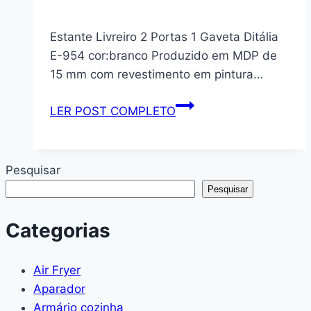
Estante Livreiro 2 Portas 1 Gaveta Ditália
E-954 cor:branco Produzido em MDP de
15 mm com revestimento em pintura…
Estante
LER POST COMPLETO
Livreiro
2
Portas
Pesquisar
1
Pesquisar
Gaveta
Ditália
Categorias
E-
954
Air Fryer
cor:branco
Aparador
Armário cozinha