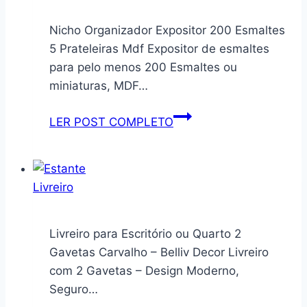
Escritório
7
Nicho Organizador Expositor 200 Esmaltes
Nichos
5 Prateleiras Mdf Expositor de esmaltes
Prateleira
para pelo menos 200 Esmaltes ou
de
miniaturas, MDF…
Aço
215cm
Nicho
LER POST COMPLETO
Organizador
Expositor
200
Esmaltes
5
Prateleiras
Livreiro para Escritório ou Quarto 2
Mdf
Gavetas Carvalho – Belliv Decor Livreiro
com 2 Gavetas – Design Moderno,
Seguro…