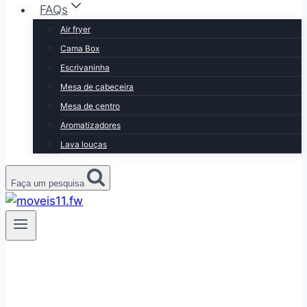
FAQs
Air fryer
Cama Box
Escrivaninha
Mesa de cabeceira
Mesa de centro
Aromatizadores
Lava louças
Faça um pesquisa