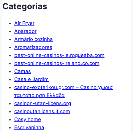
(Branco)
Categorias
Air Fryer
Aparador
Armário cozinha
Aromatizadores
best-online-casinos-ie.rogueaba.com
best-online-casinos-ireland.co.com
Camas
Casa e Jardim
casino-exoterikou.gr.com – Casino χωρισ
ταυτοποιηση Ελλαδα
casinon-utan-licens.org
casinoutanlicens.it.com
Cosy home
Escrivaninha