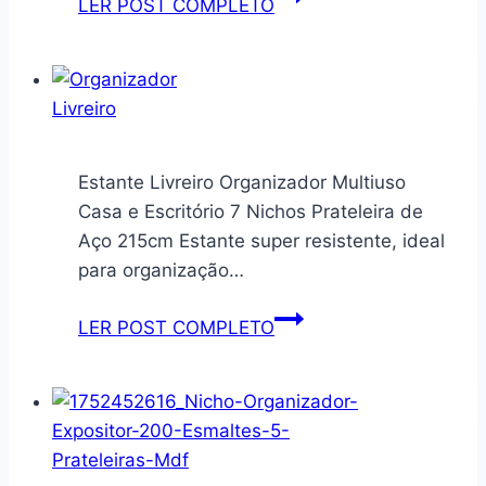
LER POST COMPLETO
Com
4
Prateleiras
De
Madeira
Maciça
Estante Livreiro Organizador Multiuso
100×70
Casa e Escritório 7 Nichos Prateleira de
Armário
Aço 215cm Estante super resistente, ideal
para organização…
Estante
LER POST COMPLETO
Livreiro
Organizador
Multiuso
Casa
e