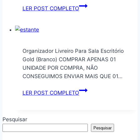
Livreiro
LER POST COMPLETO
para
Escritório
ou
Quarto
2
Organizador Livreiro Para Sala Escritório
Gavetas
Gold (Branco) COMPRAR APENAS 01
Carvalho
UNIDADE POR COMPRA, NÃO
–
CONSEGUIMOS ENVIAR MAIS QUE 01…
Belliv
Decor
Organizador
LER POST COMPLETO
Livreiro
Para
Sala
Pesquisar
Escritório
Pesquisar
Gold