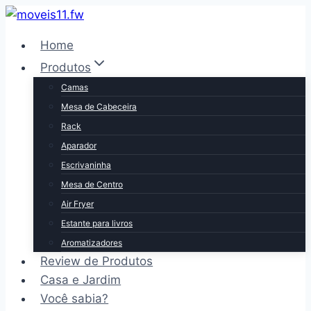
Pular
para
Home
o
Produtos
Conteúdo
Camas
Mesa de Cabeceira
Rack
Aparador
Escrivaninha
Mesa de Centro
Air Fryer
Estante para livros
Aromatizadores
Review de Produtos
Casa e Jardim
Você sabia?