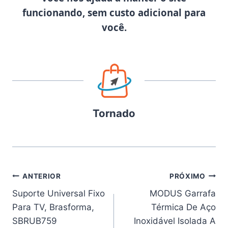
funcionando, sem custo adicional para
você.
Tornado
Navegação
ANTERIOR
PRÓXIMO
Suporte Universal Fixo
MODUS Garrafa
de
Para TV, Brasforma,
Térmica De Aço
Post
SBRUB759
Inoxidável Isolada A