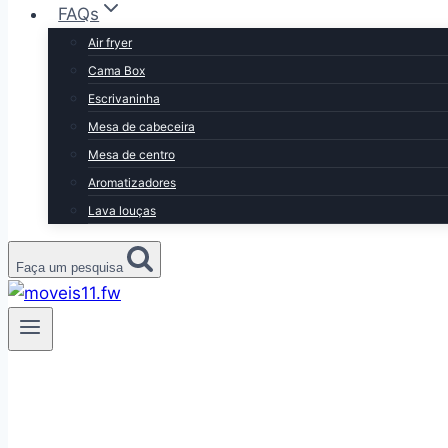
FAQs
Air fryer
Cama Box
Escrivaninha
Mesa de cabeceira
Mesa de centro
Aromatizadores
Lava louças
Faça um pesquisa