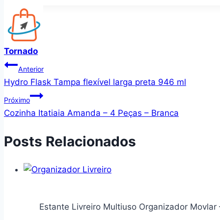
Tornado
Navegação
Anterior
Hydro Flask Tampa flexível larga preta 946 ml
de
Próximo
Post
Cozinha Itatiaia Amanda – 4 Peças – Branca
Posts Relacionados
Estante Livreiro Multiuso Organizador Movla