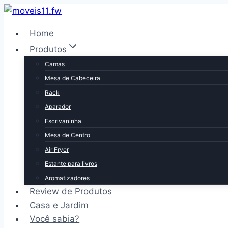
Pular
para
Home
o
Produtos
Conteúdo
Camas
Mesa de Cabeceira
Rack
Aparador
Escrivaninha
Mesa de Centro
Air Fryer
Estante para livros
Aromatizadores
Review de Produtos
Casa e Jardim
Você sabia?