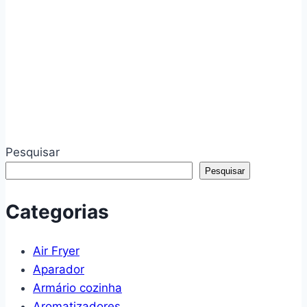
prateleira
pés
palito
estilo
retrô
modelo
Sleep
(Off
White)
Pesquisar
Pesquisar
Categorias
Air Fryer
Aparador
Armário cozinha
Aromatizadores