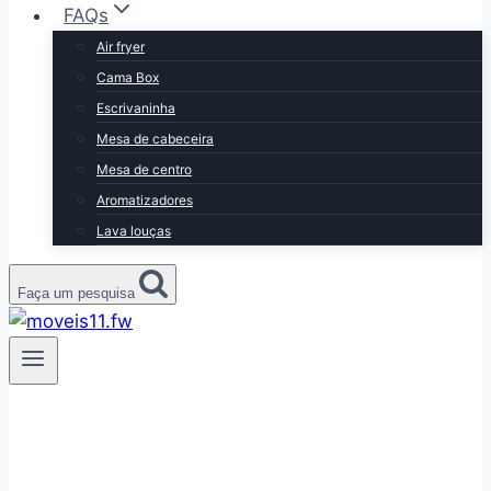
FAQs
Air fryer
Cama Box
Escrivaninha
Mesa de cabeceira
Mesa de centro
Aromatizadores
Lava louças
Faça um pesquisa