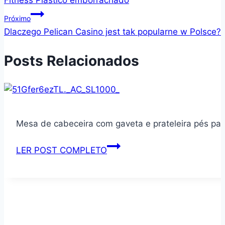
Post
Próximo
Dlaczego Pelican Casino jest tak popularne w Polsce?
Posts Relacionados
Mesa de cabeceira com gaveta e prateleira pés pal
Mesa
LER POST COMPLETO
de
cabeceira
com
gaveta
e