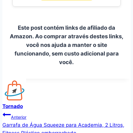
Este post contém links de afiliado da
Amazon. Ao comprar através destes links,
você nos ajuda a manter o site
funcionando, sem custo adicional para
você.
Tornado
Navegação
Anterior
Garrafa de Água Squeeze para Academia, 2 Litros,
de
Fitness Plástico emborrachado