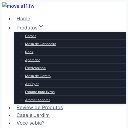
Pular
para
Home
o
Produtos
Conteúdo
Camas
Mesa de Cabeceira
Rack
Aparador
Escrivaninha
Mesa de Centro
Air Fryer
Estante para livros
Aromatizadores
Review de Produtos
Casa e Jardim
Você sabia?