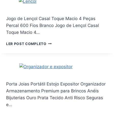
3
CAMESA,
PEÇAS)
100%
POLIÉSTER,
Jogo de Lençol Casal Toque Macio 4 Peças
CONCRETO,
Percal 600 Fios Branco Jogo de Lençol Casal
KING
Toque Macio 4…
JOGO
LER POST COMPLETO
DE
LENÇOL
CASAL
TOQUE
MACIO
4
PEÇAS
Porta Joias Portátil Estojo Expositor Organizador
PERCAL
Armazenamento Premium para Brincos Anéis
600
FIOS
Bijuterias Ouro Prata Tecido Anti Risco Seguras
BRANCO
e…