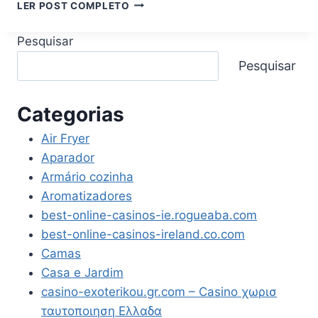
PORTA
LER POST COMPLETO
JOIAS
PORTÁTIL
Pesquisar
ESTOJO
EXPOSITOR
Pesquisar
ORGANIZADOR
ARMAZENAMENTO
PREMIUM
Categorias
PARA
BRINCOS
Air Fryer
ANÉIS
Aparador
BIJUTERIAS
Armário cozinha
OURO
Aromatizadores
PRATA
TECIDO
best-online-casinos-ie.rogueaba.com
ANTI
best-online-casinos-ireland.co.com
RISCO
Camas
SEGURAS
E
Casa e Jardim
ORGANIZADAS
casino-exoterikou.gr.com – Casino χωρισ
(CINZA)
ταυτοποιηση Ελλαδα