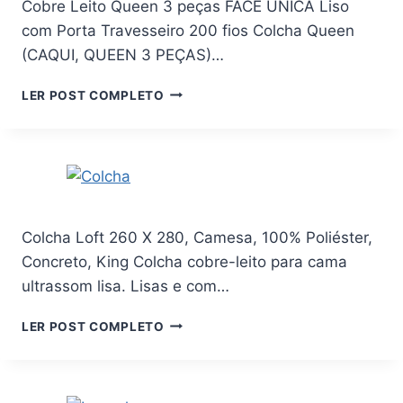
Cobre Leito Queen 3 peças FACE UNICA Liso
FLEXÍVEL
CHURRASCO
VISOR
com Porta Travesseiro 200 fios Colcha Queen
MULTICOR
TRANSPARENTE
26
(CAQUI, QUEEN 3 PEÇAS)…
CM
COBRE
LER POST COMPLETO
LEITO
QUEEN
3
PEÇAS
FACE
UNICA
LISO
Colcha Loft 260 X 280, Camesa, 100% Poliéster,
COM
Concreto, King Colcha cobre-leito para cama
PORTA
TRAVESSEIRO
ultrassom lisa. Lisas e com…
200
FIOS
COLCHA
LER POST COMPLETO
COLCHA
LOFT
QUEEN
260
(CAQUI,
X
QUEEN
280,