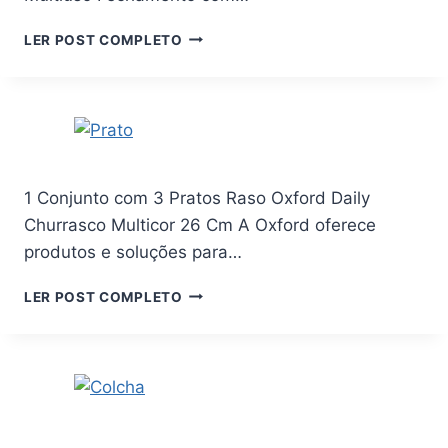
KIT
LER POST COMPLETO
COM
4
BOLSAS
ORGANIZADORAS
GRANDES
ROUPAS
DE
1 Conjunto com 3 Pratos Raso Oxford Daily
CAMA
Churrasco Multicor 26 Cm A Oxford oferece
SAPATOS
BRINQUEDOS
produtos e soluções para…
TAMANHO
60X40X35
1
LER POST COMPLETO
MULTIUSO
CONJUNTO
FECHAMENTO
COM
COM
3
ZÍPER
PRATOS
ALÇAS
RASO
LATERAIS
OXFORD
DOBRÁVEL
DAILY