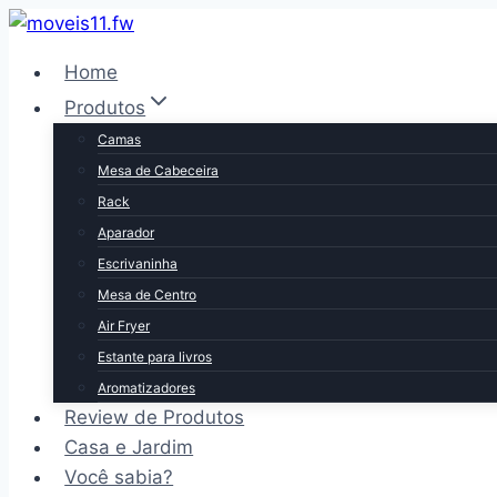
Pular
para
Home
o
Produtos
Conteúdo
Camas
Mesa de Cabeceira
Rack
Aparador
Escrivaninha
Mesa de Centro
Air Fryer
Estante para livros
Aromatizadores
Review de Produtos
Casa e Jardim
Você sabia?