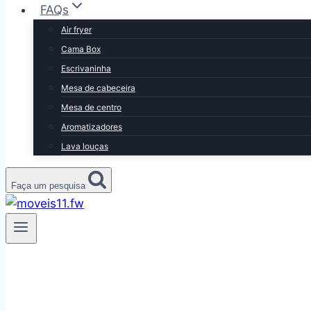
FAQs
Air fryer
Cama Box
Escrivaninha
Mesa de cabeceira
Mesa de centro
Aromatizadores
Lava louças
Faça um pesquisa