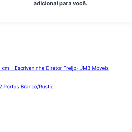
adicional para você.
cm – Escrivaninha Diretor Freijó- JM3 Móveis
 Portas Branco/Rustic