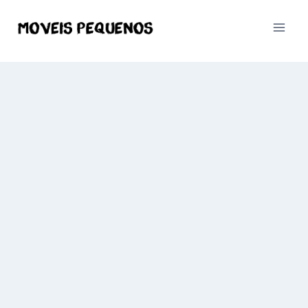
Pular
para
o
Conteúdo