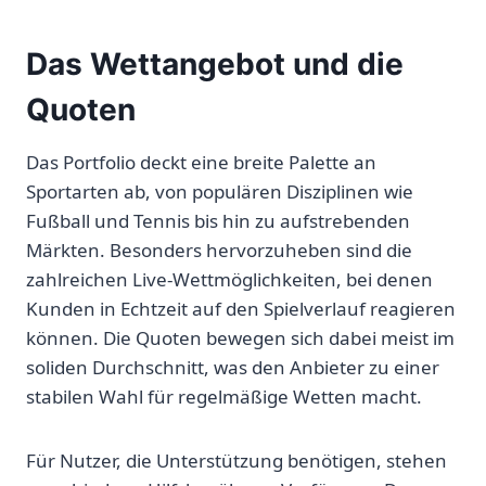
Das Wettangebot und die
Quoten
Das Portfolio deckt eine breite Palette an
Sportarten ab, von populären Disziplinen wie
Fußball und Tennis bis hin zu aufstrebenden
Märkten. Besonders hervorzuheben sind die
zahlreichen Live-Wettmöglichkeiten, bei denen
Kunden in Echtzeit auf den Spielverlauf reagieren
können. Die Quoten bewegen sich dabei meist im
soliden Durchschnitt, was den Anbieter zu einer
stabilen Wahl für regelmäßige Wetten macht.
Für Nutzer, die Unterstützung benötigen, stehen