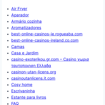
5
via
Charme
Air Fryer
Celular,
(Branco)
Aparador
Rastreio
Armário cozinha
por
Aromatizadores
Movimento,
best-online-casinos-ie.rogueaba.com
Ideal
best-online-casinos-ireland.co.com
para
Camas
Bebê,
Casa e Jardim
Pet
casino-exoterikou.gr.com – Casino χωρισ
e
ταυτοποιηση Ελλαδα
Casa
casinon-utan-licens.org
casinoutanlicens.it.com
Cosy home
Escrivaninha
Estante para livros
FAQ