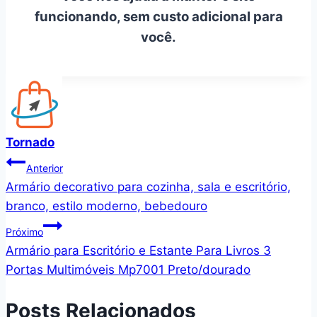
funcionando, sem custo adicional para
você.
Tornado
Navegação
Anterior
Armário decorativo para cozinha, sala e escritório,
de
branco, estilo moderno, bebedouro
Post
Próximo
Armário para Escritório e Estante Para Livros 3
Portas Multimóveis Mp7001 Preto/dourado
Posts Relacionados