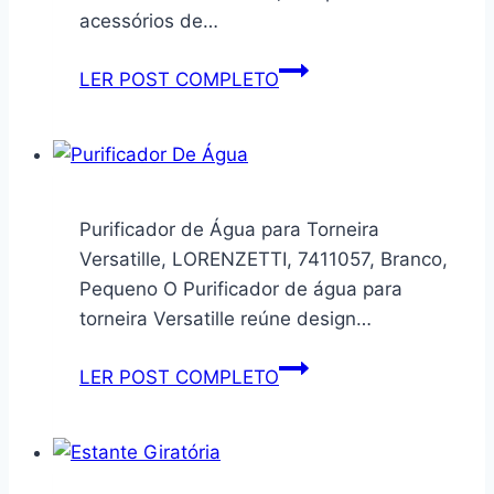
Unid
acessórios de…
4
LER POST COMPLETO
peças
de
suportes
de
fixação
Purificador de Água para Torneira
para
Versatille, LORENZETTI, 7411057, Branco,
misturador
Pequeno O Purificador de água para
de
torneira Versatille reúne design…
suporte,
organizador
Purificador
LER POST COMPLETO
de
de
acessórios
Água
de
para
cozinha,
Torneira