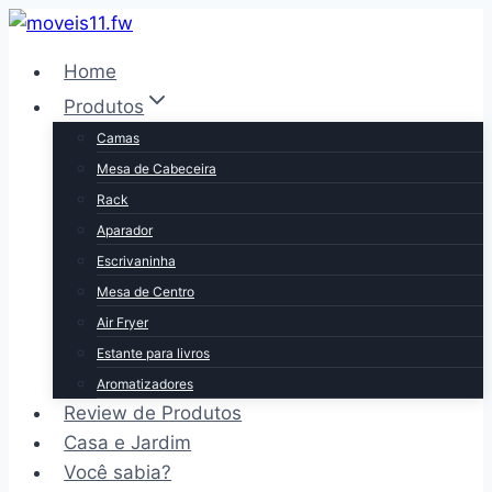
Pular
para
Home
o
Produtos
Conteúdo
Camas
Mesa de Cabeceira
Rack
Aparador
Escrivaninha
Mesa de Centro
Air Fryer
Estante para livros
Aromatizadores
Review de Produtos
Casa e Jardim
Você sabia?