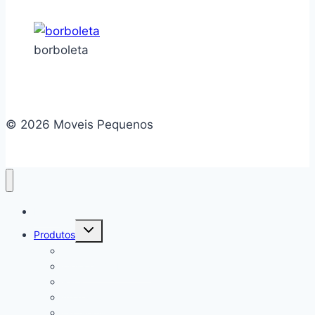
borboleta
© 2026 Moveis Pequenos
Home
Alternar
Produtos
menu
filho
Camas
Mesa de Cabeceira
Rack
Aparador
Escrivaninha