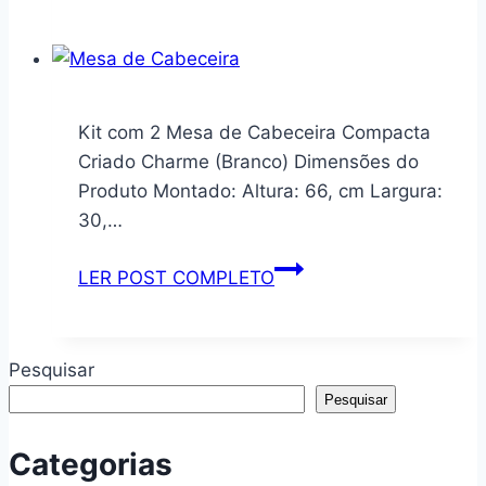
de
Eletrônica
livros,
Câmera
prateleira
Wi-
de
Fi
livros
de
Kit com 2 Mesa de Cabeceira Compacta
que
Segurança
Criado Charme (Branco) Dimensões do
economiza
IP
Produto Montado: Altura: 66, cm Largura:
espaço
Full
30,…
para
HD
quarto,
1080p
Kit
LER POST COMPLETO
sala
–
com
de
Visão
2
estar,
Noturna,
Mesa
Pesquisar
sala
Áudio
de
Pesquisar
de
Bidirecional,
Cabeceira
aula
Monitoramento
Compacta
Categorias
(ouro,
Remoto
Criado