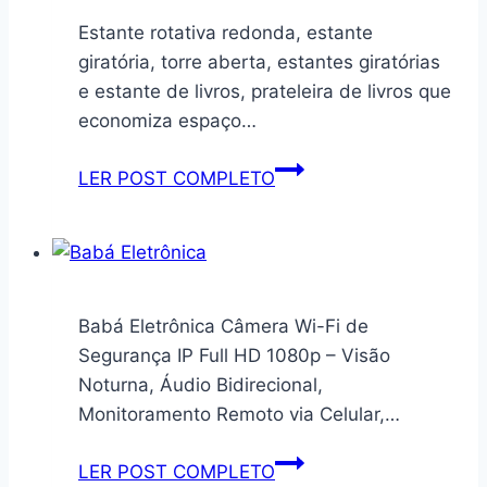
compatível
Versatille,
Estante rotativa redonda, estante
com
LORENZETTI,
giratória, torre aberta, estantes giratórias
acessórios
7411057,
e estante de livros, prateleira de livros que
de
Branco,
economiza espaço…
batedeira
Pequeno
KitchenAid,
Estante
LER POST COMPLETO
com
rotativa
parafuso
redonda,
estante
giratória,
torre
Babá Eletrônica Câmera Wi-Fi de
aberta,
Segurança IP Full HD 1080p – Visão
estantes
Noturna, Áudio Bidirecional,
giratórias
Monitoramento Remoto via Celular,…
e
estante
Babá
LER POST COMPLETO