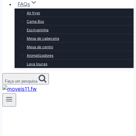
FAQs
Air fryer
Cama Box
Escrivaninha
Mesa de cabeceira
Mesa de centro
Aromatizadores
Lava louças
Faça um pesquisa