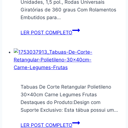
Unidades, 1,5 pol., Rodas Universais
Serve
Giratórias de 360 ​​graus Com Rolamentos
para
Embutidos para…
Lavanderia
e
Yosoo
LER POST COMPLETO
Outros
Rodízios
Cômodos,
de
Organizador
Plástico
de
de
Banheiro
4
Estilo
Unidades,
Rústico
1,5
Tabuas De Corte Retangular Polietileno
com
pol.,
30x40cm Carne Legumes Frutas
Suporte
Rodas
Destaques do Produto:Design com
para
Universais
Suporte Exclusivo: Esta tábua possui um…
Papel
Giratórias
Higiênico,
de
Tabuas
LER POST COMPLETO