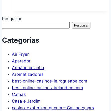
Preto
360
De
Corte
graus
Retangular
Pesquisar
Com
Polietileno
Pesquisar
Rolamentos
30x40cm
Embutidos
Carne
Categorias
para
Legumes
Armário,
Frutas
Air Fryer
Cadeira,
Aparador
Estante,
Armário cozinha
Berço
Aromatizadores
best-online-casinos-ie.rogueaba.com
best-online-casinos-ireland.co.com
Camas
Casa e Jardim
casino-exoterikou.gr.com – Casino χωρισ