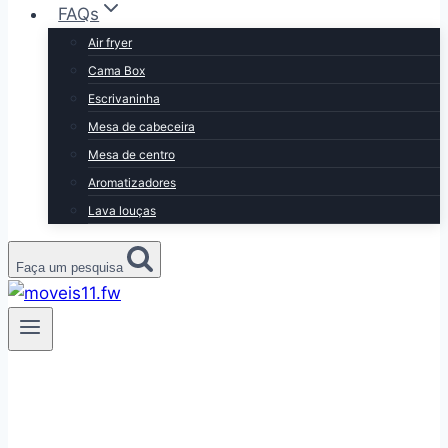
FAQs
Air fryer
Cama Box
Escrivaninha
Mesa de cabeceira
Mesa de centro
Aromatizadores
Lava louças
Faça um pesquisa