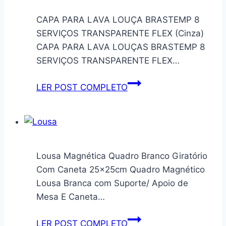
3
Peças
CAPA PARA LAVA LOUÇA BRASTEMP 8
Grid
SERVIÇOS TRANSPARENTE FLEX (Cinza)
Cinza
CAPA PARA LAVA LOUÇAS BRASTEMP 8
Algodão,
SERVIÇOS TRANSPARENTE FLEX…
Cinza,
Marina
CAPA
LER POST COMPLETO
Enxovais
PARA
LAVA
LOUÇA
BRASTEMP
8
Lousa Magnética Quadro Branco Giratório
SERVIÇOS
Com Caneta 25x25cm Quadro Magnético
TRANSPARENTE
Lousa Branca com Suporte/ Apoio de
FLEX
Mesa E Caneta…
(Cinza)
Lousa
LER POST COMPLETO