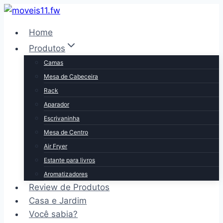
Pular
para
Home
o
Produtos
Conteúdo
Camas
Mesa de Cabeceira
Rack
Aparador
Escrivaninha
Mesa de Centro
Air Fryer
Estante para livros
Aromatizadores
Review de Produtos
Casa e Jardim
Você sabia?