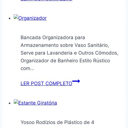
Magnética
Quadro
Branco
Giratório
Com
Bancada Organizadora para
Caneta
Armazenamento sobre Vaso Sanitário,
25x25cm
Serve para Lavanderia e Outros Cômodos,
Organizador de Banheiro Estilo Rústico
com…
Bancada
LER POST COMPLETO
Organizadora
para
Armazenamento
sobre
Vaso
Yosoo Rodízios de Plástico de 4
Sanitário,