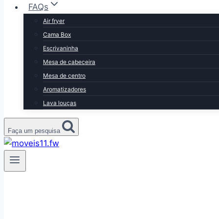
FAQs
Air fryer
Cama Box
Escrivaninha
Mesa de cabeceira
Mesa de centro
Aromatizadores
Lava louças
Faça um pesquisa