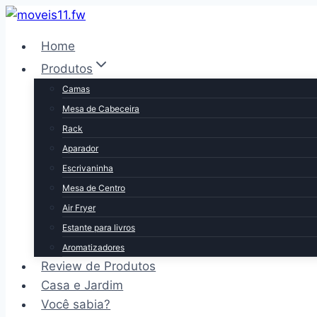
Pular
para
Home
o
Produtos
Conteúdo
Camas
Mesa de Cabeceira
Rack
Aparador
Escrivaninha
Mesa de Centro
Air Fryer
Estante para livros
Aromatizadores
Review de Produtos
Casa e Jardim
Você sabia?