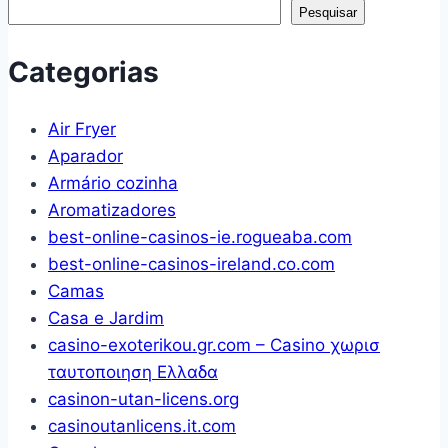
Pesquisar
Gavetas
Gavetas
Porta
Categorias
Caneta
Maquiagem
Air Fryer
Case
Aparador
Make
Armário cozinha
Cosméticos
Aromatizadores
Penteadeira
best-online-casinos-ie.rogueaba.com
Banheiro
best-online-casinos-ireland.co.com
Escritório
Camas
Quarto
Casa e Jardim
Closet
casino-exoterikou.gr.com – Casino χωρισ
Premium
ταυτοποιηση Ελλαδα
(Azul)
casinon-utan-licens.org
casinoutanlicens.it.com