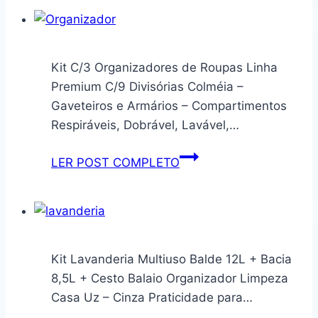
Peças
Kit
de
Anel
Kit C/3 Organizadores de Roupas Linha
de
Premium C/9 Divisórias Colméia –
Vedação
Gaveteiros e Armários – Compartimentos
Conjunto
Respiráveis, Dobrável, Lavável,…
de
Sortimento
Kit
LER POST COMPLETO
de
C/3
Anéis
Organizadores
de
de
Borracha
Roupas
Nitrílica
Linha
Kit Lavanderia Multiuso Balde 12L + Bacia
de
Premium
8,5L + Cesto Balaio Organizador Limpeza
20
C/9
Casa Uz – Cinza Praticidade para…
Tamanhos
Divisórias