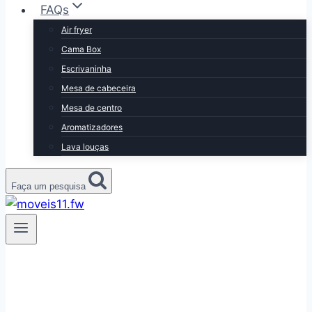
FAQs
Air fryer
Cama Box
Escrivaninha
Mesa de cabeceira
Mesa de centro
Aromatizadores
Lava louças
Faça um pesquisa