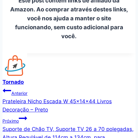
Este post contém links de afiliado da
Amazon. Ao comprar através destes links,
você nos ajuda a manter o site
funcionando, sem custo adicional para
você.
Tornado
Navegação
Anterior
Prateleira Nicho Escada W 45x14x44 Livros
de
Decoração – Preto
Post
Próximo
Suporte de Chão TV, Suporte TV 26 a 70 polegadas,
Altura Regulável de 114cm a 134cm, para