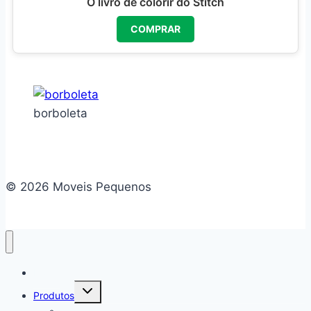
O livro de colorir do Stitch
COMPRAR
borboleta
© 2026 Moveis Pequenos
Home
Alternar
Produtos
menu
filho