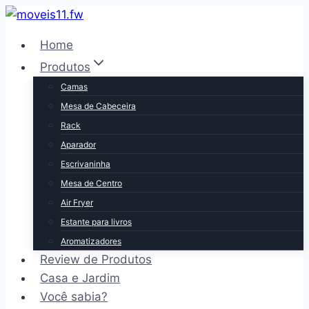
Pular
para
Home
o
Produtos
Conteúdo
Camas
Mesa de Cabeceira
Rack
Aparador
Escrivaninha
Mesa de Centro
Air Fryer
Estante para livros
Aromatizadores
Review de Produtos
Casa e Jardim
Você sabia?