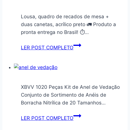
Água
em
Lousa, quadro de recados de mesa +
Vidro
duas canetas, acrílico preto 🚛 Produto a
com
pronta entrega no Brasil! ⏱️…
Tampa
Inox
Lousa,
LER POST COMPLETO
1L
quadro
–
de
Hermética
recados
e
de
Fácil
mesa
XBVV 1020 Peças Kit de Anel de Vedação
Limpeza
+
Conjunto de Sortimento de Anéis de
duas
Borracha Nitrílica de 20 Tamanhos…
canetas,
acrílico
XBVV
LER POST COMPLETO
preto
1020