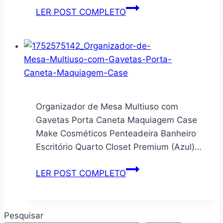
para
Colméia
Kit
LER POST COMPLETO
Carro,
–
Lavanderia
Reparo
Gaveteiros
Multiuso
de
e
Balde
Veículos,
Armários
12L
Torneira,
–
+
Encanamento,
Compartimentos
Bacia
Conexões
Respiráveis,
8,5L
Organizador de Mesa Multiuso com
de
Dobrável,
+
Gavetas Porta Caneta Maquiagem Case
Vedação
Lavável,
Cesto
Make Cosméticos Penteadeira Banheiro
de
Poliéster
Balaio
Escritório Quarto Closet Premium (Azul)…
Ar
–
Organizador
Ou
Ideal
Limpeza
Organizador
LER POST COMPLETO
Gás,
para
Casa
de
Res
Guarda-
Uz
Mesa
Roupas,
–
Multiuso
Pesquisar
Closet,
Cinza
com