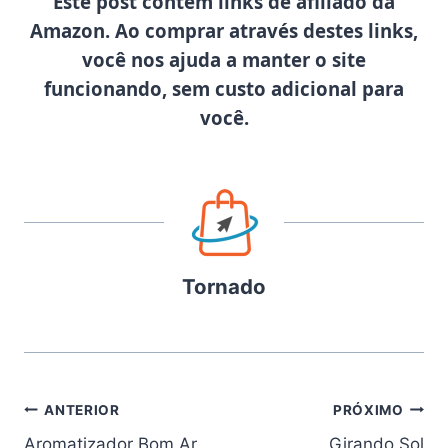
Este post contém links de afiliado da
Amazon. Ao comprar através destes links,
você nos ajuda a manter o site
funcionando, sem custo adicional para
você.
Tornado
Navegação
ANTERIOR
PRÓXIMO
Aromatizador Bom Ar
Girando Sol