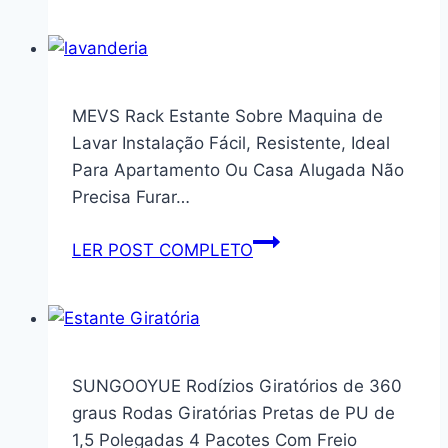
parede
Porta
Livros
revistas
MEVS Rack Estante Sobre Maquina de
brinquedos
Lavar Instalação Fácil, Resistente, Ideal
Infantil
Para Apartamento Ou Casa Alugada Não
MDF
Precisa Furar…
Branca
2pç
MEVS
LER POST COMPLETO
60
Rack
cm
Estante
Sobre
Maquina
de
SUNGOOYUE Rodízios Giratórios de 360 ​​
Lavar
graus Rodas Giratórias Pretas de PU de
Instalação
1,5 Polegadas 4 Pacotes Com Freio