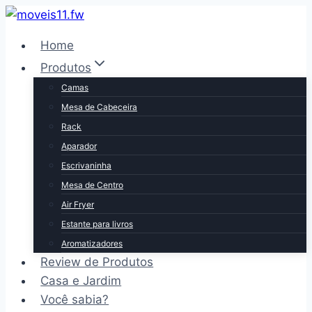
Pular
para
Home
o
Produtos
Conteúdo
Camas
Mesa de Cabeceira
Rack
Aparador
Escrivaninha
Mesa de Centro
Air Fryer
Estante para livros
Aromatizadores
Review de Produtos
Casa e Jardim
Você sabia?