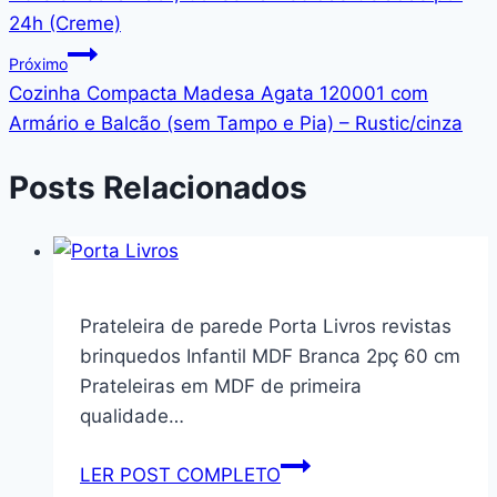
Post
24h (Creme)
Próximo
Cozinha Compacta Madesa Agata 120001 com
Armário e Balcão (sem Tampo e Pia) – Rustic/cinza
Posts Relacionados
Prateleira de parede Porta Livros revistas
brinquedos Infantil MDF Branca 2pç 60 cm
Prateleiras em MDF de primeira
qualidade…
Prateleira
LER POST COMPLETO
de