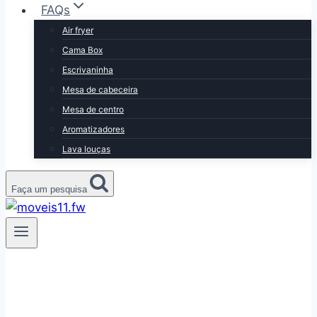
FAQs
Air fryer
Cama Box
Escrivaninha
Mesa de cabeceira
Mesa de centro
Aromatizadores
Lava louças
Faça um pesquisa