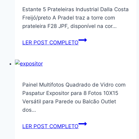
4
com
Estante 5 Prateleiras Industrial Dalla Costa
Pacotes
Três
Freijó/preto A Pradel traz a torre com
Com
Portas
prateleira F28 JPF, disponível na cor…
Freio
de
Rolamento
Correr
Estante
LER POST COMPLETO
Suave
com
5
Baixo
Trilhos
Prateleiras
Ruído
Deslizantes
Industrial
para
(Nature
Dalla
Móveis
Off)
Costa
Painel Multifotos Quadrado de Vidro com
Armário
Freijó/preto
Paspatur Expositor para 8 Fotos 10X15
Estante
Versátil para Parede ou Balcão Outlet
Berço
dos…
Uso
Doméstico
Painel
LER POST COMPLETO
Multifotos