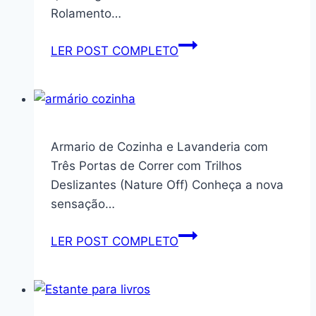
Fácil,
Rolamento…
Resistente,
Ideal
SUNGOOYUE
LER POST COMPLETO
Para
Rodízios
Apartamento
Giratórios
Ou
de
Casa
360
Alugada
Armario de Cozinha e Lavanderia com
Não
graus
Três Portas de Correr com Trilhos
Precisa
Rodas
Deslizantes (Nature Off) Conheça a nova
Furar
Giratórias
sensação…
Parede,
Pretas
Super
de
Armario
LER POST COMPLETO
Prático.
PU
de
de
Cozinha
1,5
e
Polegadas
Lavanderia