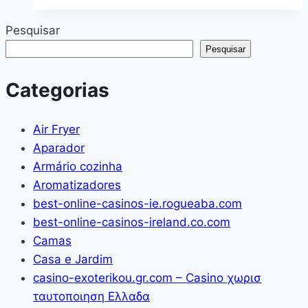
Quadrado
de
Pesquisar
Vidro
Pesquisar
com
Paspatur
Categorias
Expositor
para
Air Fryer
8
Aparador
Fotos
Armário cozinha
10X15
Aromatizadores
Versátil
best-online-casinos-ie.rogueaba.com
para
best-online-casinos-ireland.co.com
Parede
Camas
ou
Casa e Jardim
Balcão
casino-exoterikou.gr.com – Casino χωρισ
Outlet
ταυτοποιηση Ελλαδα
dos