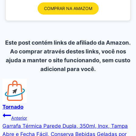
COMPRAR NA AMAZOM
Este post contém links de afiliado da Amazon.
Ao comprar através destes links, você nos
ajuda a manter o site funcionando, sem custo
adicional para você.
Tornado
Navegação
Anterior
Garrafa Térmica Parede Dupla, 350ml, Inox, Tampa
de
Abre e Fecha Fácil, Conserva Bebidas Geladas por