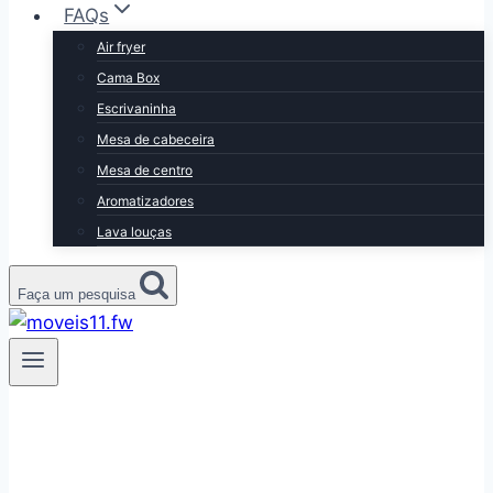
FAQs
Air fryer
Cama Box
Escrivaninha
Mesa de cabeceira
Mesa de centro
Aromatizadores
Lava louças
Faça um pesquisa