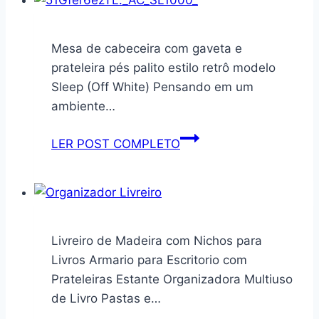
Lavanderia
Inclinável
com
Mesa de cabeceira com gaveta e
Prateleiras
prateleira pés palito estilo retrô modelo
de
Sleep (Off White) Pensando em um
Armazenamento
ambiente…
3
Camadas,
Mesa
LER POST COMPLETO
Cesta
de
de
cabeceira
Roupas
com
Removível,
gaveta
Armário,
e
Livreiro de Madeira com Nichos para
Banheiro,
prateleira
Livros Armario para Escritorio com
Quarto,
pés
Prateleiras Estante Organizadora Multiuso
Natural,
palito
de Livro Pastas e…
Heimon
estilo