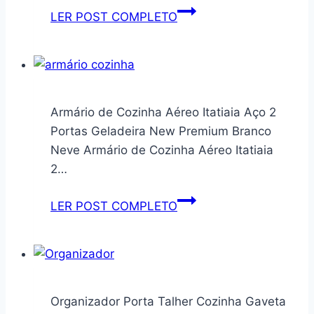
retrô
Livreiro
LER POST COMPLETO
modelo
de
Sleep
Madeira
(Off
com
White)
Nichos
para
Armário de Cozinha Aéreo Itatiaia Aço 2
Livros
Portas Geladeira New Premium Branco
Armario
Neve Armário de Cozinha Aéreo Itatiaia
para
2…
Escritorio
com
Armário
LER POST COMPLETO
Prateleiras
de
Estante
Cozinha
Organizadora
Aéreo
Multiuso
Itatiaia
de
Aço
Organizador Porta Talher Cozinha Gaveta
Livro
2