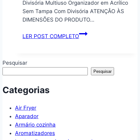
Divisória Multiuso Organizador em Acrílico
Pastas
Portas
Sem Tampa Com Divisória ATENÇÂO ÀS
e
Geladeira
DIMENSÕES DO PRODUTO…
Documentos
New
Premium
Organizador
LER POST COMPLETO
Branco
Porta
Neve
Talher
Cozinha
Pesquisar
Gaveta
Pesquisar
Divisória
Multiuso
Categorias
Air Fryer
Aparador
Armário cozinha
Aromatizadores