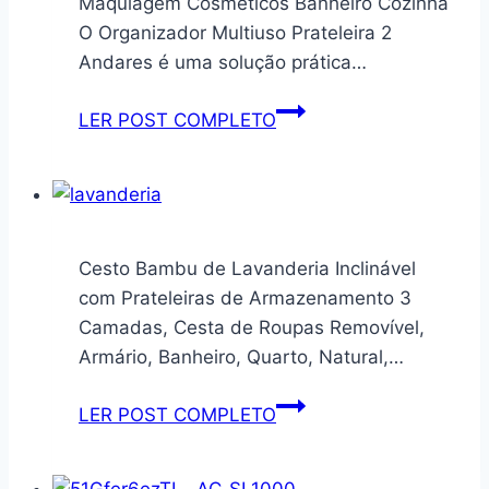
Maquiagem Cosméticos Banheiro Cozinha
O Organizador Multiuso Prateleira 2
Andares é uma solução prática…
Organizador
LER POST COMPLETO
Multiuso
Prateleira
2
Andares
Maquiagem
Cesto Bambu de Lavanderia Inclinável
Cosméticos
com Prateleiras de Armazenamento 3
Banheiro
Camadas, Cesta de Roupas Removível,
Cozinha
Armário, Banheiro, Quarto, Natural,…
Cesto
LER POST COMPLETO
Bambu
de