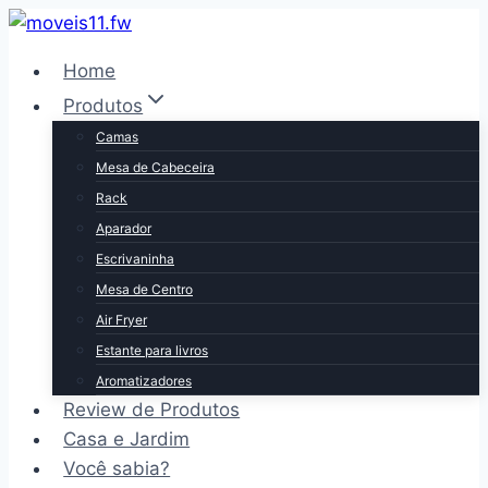
Pular
para
Home
o
Produtos
Conteúdo
Camas
Mesa de Cabeceira
Rack
Aparador
Escrivaninha
Mesa de Centro
Air Fryer
Estante para livros
Aromatizadores
Review de Produtos
Casa e Jardim
Você sabia?