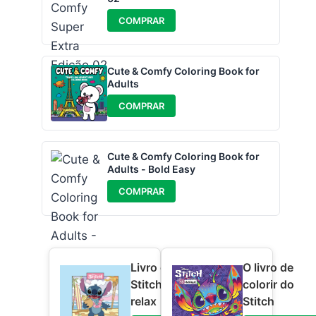
COMPRAR
Cute & Comfy Coloring Book for
Adults
COMPRAR
Cute & Comfy Coloring Book for
Adults - Bold Easy
COMPRAR
Livro colorir
O livro de
Stitch Comfy
colorir do
relax
Stitch