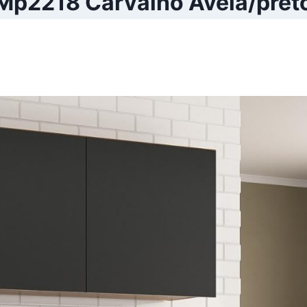
Mp2218 Carvalho Avelã/pret