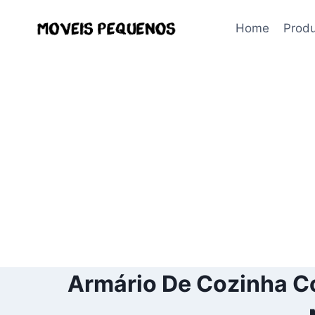
Pular
para
Home
Prod
o
Conteúdo
Armário De Cozinha Co