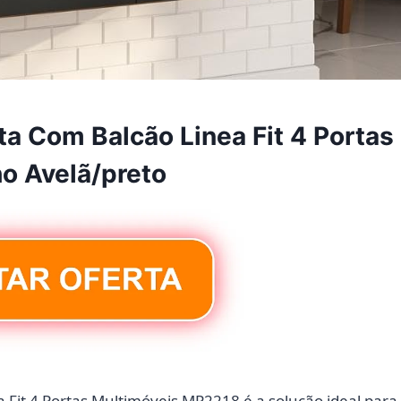
 Com Balcão Linea Fit 4 Portas
o Avelã/preto
Fit 4 Portas Multimóveis MP2218 é a solução ideal para