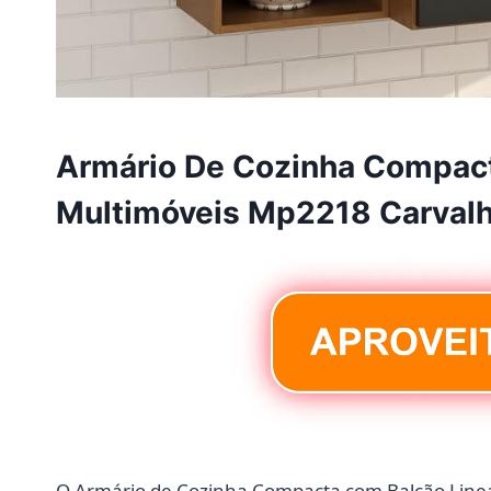
Armário De Cozinha Compacta
Multimóveis Mp2218 Carvalh
O Armário de Cozinha Compacta com Balcão Linea 