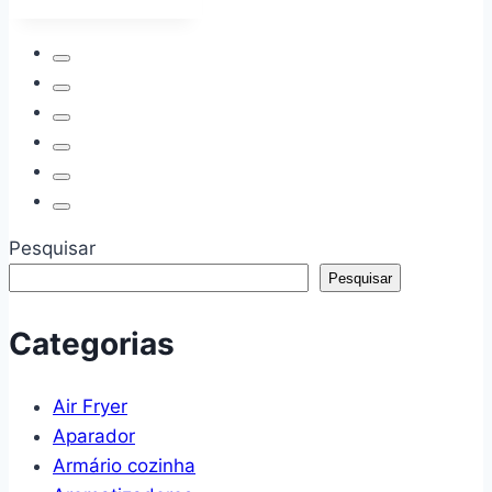
Série
3000
Grill
Edition,
Philips
Walita,
com
4.1L
de
Pesquisar
capacidade,
Pesquisar
Preta,
1400W,
Categorias
220v
–
Air Fryer
HD9202/90
Aparador
Armário cozinha