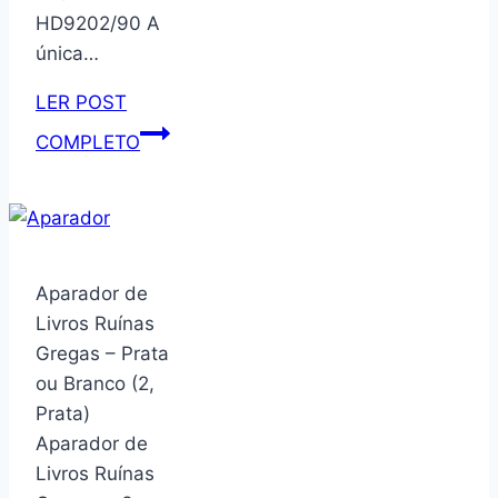
HD9202/90 A
única…
LER POST
Fritadeira
COMPLETO
Airfryer
Série
3000
Grill
Edition,
Aparador de
Philips
Livros Ruínas
Walita,
Gregas – Prata
com
ou Branco (2,
4.1L
Prata)
de
Aparador de
capacidade,
Livros Ruínas
Preta,