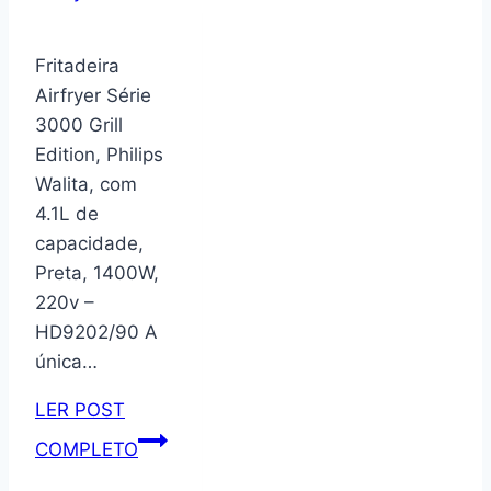
Livros,
Bibliocanto
Fritadeira
Básico,
Airfryer Série
preto
3000 Grill
–
Edition, Philips
GEGUTON
Walita, com
4.1L de
capacidade,
Preta, 1400W,
220v –
HD9202/90 A
única…
LER POST
Fritadeira
COMPLETO
Airfryer