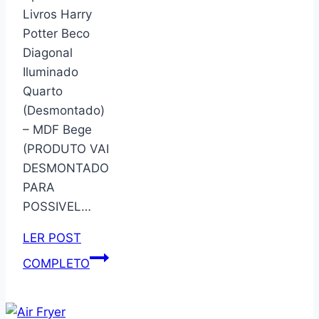
ou
Livros Harry
Branco
Potter Beco
(2,
Diagonal
Prata)
Iluminado
Quarto
(Desmontado)
– MDF Bege
(PRODUTO VAI
DESMONTADO
PARA
POSSIVEL…
LER POST
RR.Markeplace
COMPLETO
Aparador
de
Livros