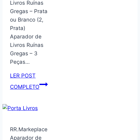
Livros Ruínas
Walita,
Gregas – Prata
com
ou Branco (2,
4.1L
Prata)
de
Aparador de
capacidade,
Livros Ruínas
Preta,
Gregas – 3
1400W,
Peças…
220v
–
LER POST
HD9202/90
Aparador
COMPLETO
de
Livros
Ruínas
Gregas
–
RR.Markeplace
Prata
Aparador de