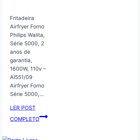
Harry
Potter
Fritadeira
Beco
Airfryer Forno
Diagonal
Philips Walita,
Iluminado
Série 5000, 2
Quarto
anos de
(Desmontado)
garantia,
–
1600W, 110v –
MDF
AI551/09
Bege
Airfryer Forno
Série 5000,…
LER POST
Fritadeira
COMPLETO
Airfryer
Forno