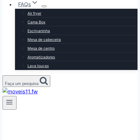
FAQs
Air fryer
Cama Box
Escrivaninha
Mesa de cabeceira
Mesa de centro
Aromatizadores
Lava louças
Faça um pesquisa