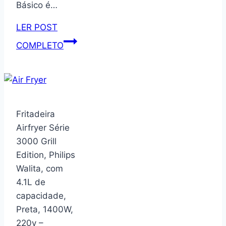
Básico é…
LER POST
Organizador,
COMPLETO
Suporte,
Aparador,
Porta
Livros,
Bibliocanto
Fritadeira
Básico,
Airfryer Série
preto
3000 Grill
–
Edition, Philips
GEGUTON
Walita, com
4.1L de
capacidade,
Preta, 1400W,
220v –