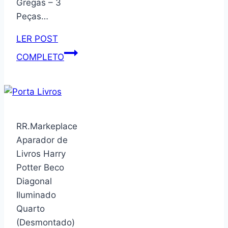
Gregas – 3
1400W,
Peças…
220v
–
LER POST
HD9202/90
Aparador
COMPLETO
de
Livros
Ruínas
Gregas
–
RR.Markeplace
Prata
Aparador de
ou
Livros Harry
Branco
Potter Beco
(2,
Diagonal
Prata)
Iluminado
Quarto
(Desmontado)