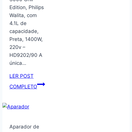
–
Edition, Philips
GEGUTON
Walita, com
4.1L de
capacidade,
Preta, 1400W,
220v –
HD9202/90 A
única…
LER POST
Fritadeira
COMPLETO
Airfryer
Série
3000
Grill
Edition,
Aparador de
Philips