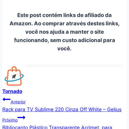
Este post contém links de afiliado da
Amazon. Ao comprar através destes links,
você nos ajuda a manter o site
funcionando, sem custo adicional para
você.
Tornado
Navegação
Anterior
Rack para TV Sublime 220 Cinza Off White – Gelius
de
Próximo
Post
Bibliocanto Plástico Transparente Acrimet, para