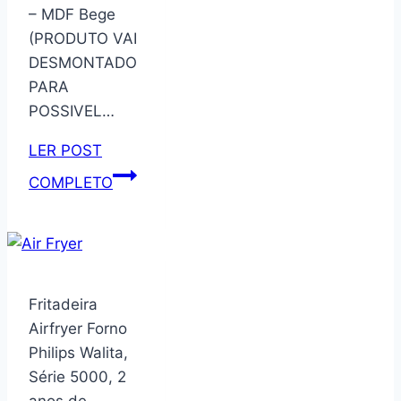
– MDF Bege
(PRODUTO VAI
DESMONTADO
PARA
POSSIVEL…
LER POST
RR.Markeplace
COMPLETO
Aparador
de
Livros
Harry
Potter
Fritadeira
Beco
Airfryer Forno
Diagonal
Philips Walita,
Iluminado
Série 5000, 2
Quarto