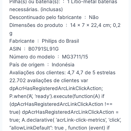
Pilha(s) ou bateria(s): ‏ : ‎ 1 Lítio-metal baterias
necessárias. (inclusas)
Descontinuado pelo fabricante ‏ : ‎ Não
Dimensões do produto ‏ : ‎ 14 x 7 x 22,4 cm; 0,2
g
Fabricante ‏ : ‎ Philips do Brasil
ASIN ‏ : ‎ B0791SL91G
Número do modelo ‏ : ‎ MG3711/15
País de origem ‏ : ‎ Indonésia
Avaliações dos clientes: 4,7 4,7 de 5 estrelas
22.702 avaliações de clientes var
dpAcrHasRegisteredArcLinkClickAction;
P.when(‘A’, ‘ready’).execute(function(A) if
(dpAcrHasRegisteredArcLinkClickAction !==
true) dpAcrHasRegisteredArcLinkClickAction =
true; A.declarative( ‘acrLink-click-metrics’, ‘click’,
“allowLinkDefault”: true , function (event) if