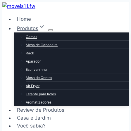
Pular
para
Home
o
Produtos
Conteúdo
Camas
Mesa de Cabeceira
Rack
Aparador
Escrivaninha
Mesa de Centro
Air Fryer
Estante para livros
Aromatizadores
Review de Produtos
Casa e Jardim
Você sabia?