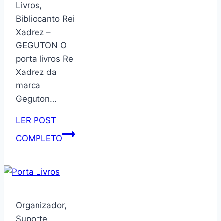
de
Livros,
garantia,
Bibliocanto Rei
1600W,
Xadrez –
110v
GEGUTON O
–
porta livros Rei
AI551/09
Xadrez da
marca
Geguton…
LER POST
Organizador,
COMPLETO
Suporte
Decorativo,
Aparador,
Porta
Livros,
Organizador,
Bibliocanto
Suporte,