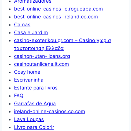
Aromatizadores
best-online-casinos-ie.rogueaba.com
best-online-casinos-ireland.co.com
Camas
Casa e Jardim
casino-exoterikou.gr.com – Casino χωρισ
ταυτοποιηση Ελλαδα
casinon-utan-licens.org
casinoutanlicens.it.com
Cosy home
Escrivaninha
Estante para livros
FAQ
Garrafas de Agua
ireland-online-casinos.co.com
Lava Louças
Livro para Colorir