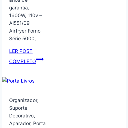
anos de
(Desmontado)
garantia,
–
1600W, 110v –
MDF
AI551/09
Bege
Airfryer Forno
Série 5000,…
LER POST
Fritadeira
COMPLETO
Airfryer
Forno
Philips
Walita,
Série
Organizador,
5000,
Suporte
2
Decorativo,
anos
Aparador, Porta