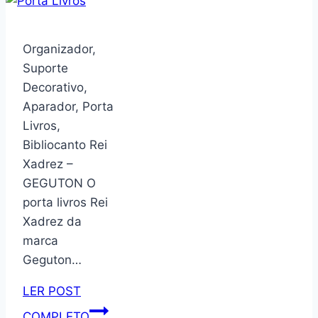
Philips
Walita,
Série
Organizador,
5000,
Suporte
2
Decorativo,
anos
Aparador, Porta
de
Livros,
garantia,
Bibliocanto Rei
1600W,
Xadrez –
110v
GEGUTON O
–
porta livros Rei
AI551/09
Xadrez da
marca
Geguton…
LER POST
Organizador,
COMPLETO