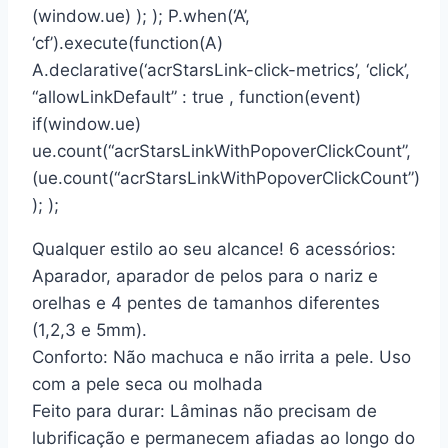
(window.ue) ); ); P.when(‘A’,
‘cf’).execute(function(A)
A.declarative(‘acrStarsLink-click-metrics’, ‘click’,
“allowLinkDefault” : true , function(event)
if(window.ue)
ue.count(“acrStarsLinkWithPopoverClickCount”,
(ue.count(“acrStarsLinkWithPopoverClickCount”)
); );
Qualquer estilo ao seu alcance! 6 acessórios:
Aparador, aparador de pelos para o nariz e
orelhas e 4 pentes de tamanhos diferentes
(1,2,3 e 5mm).
Conforto: Não machuca e não irrita a pele. Uso
com a pele seca ou molhada
Feito para durar: Lâminas não precisam de
lubrificação e permanecem afiadas ao longo do