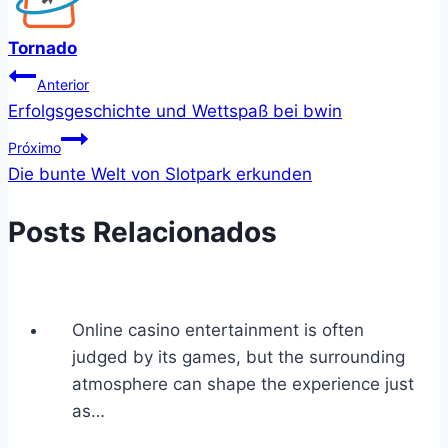
Tornado
Navegação
Anterior
Erfolgsgeschichte und Wettspaß bei bwin
de
Próximo
Post
Die bunte Welt von Slotpark erkunden
Posts Relacionados
Online casino entertainment is often
judged by its games, but the surrounding
atmosphere can shape the experience just
as…