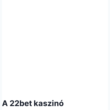
A 22bet kaszinó