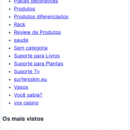
Placas decorativas
Produtos
Produtos diferenciados
Rack
Review de Produtos
saude
Sem categoria
Suporte para Livros
Suporte para Plantas
Suporte Tv
surfersskin.eu
Vasos
Você sabia?
vox casino
Os mais vistos