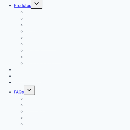
Alternar
Produtos
menu
filho
Camas
Mesa de Cabeceira
Rack
Aparador
Escrivaninha
Mesa de Centro
Air Fryer
Estante para livros
Aromatizadores
Review de Produtos
Casa e Jardim
Você sabia?
Alternar
FAQs
menu
filho
Air fryer
Cama Box
Escrivaninha
Mesa de cabeceira
Mesa de centro