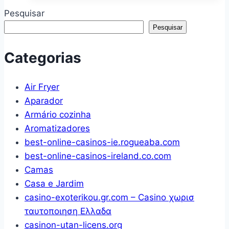
Outshine
Pesquisar
Flash:
Pesquisar
The
Case
Categorias
for
Minimalism
Air Fryer
in
Aparador
Online
Armário cozinha
Casino
Aromatizadores
Entertainment
best-online-casinos-ie.rogueaba.com
best-online-casinos-ireland.co.com
Camas
Casa e Jardim
casino-exoterikou.gr.com – Casino χωρισ
ταυτοποιηση Ελλαδα
casinon-utan-licens.org