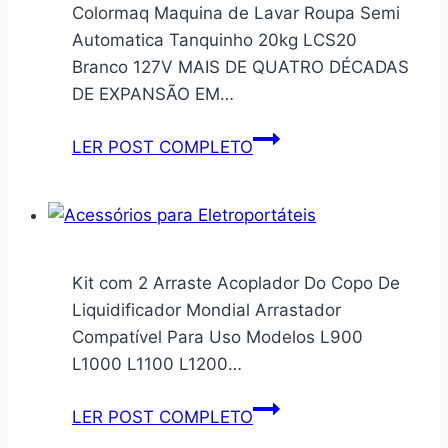
Cama
Colormaq Maquina de Lavar Roupa Semi
de
Automatica Tanquinho 20kg LCS20
Casal
Branco 127V MAIS DE QUATRO DÉCADAS
King
DE EXPANSÃO EM…
Tecido
200
Colormaq
LER POST COMPLETO
Fios
Maquina
Microfibra
de
Leve
Lavar
Dupla
Roupa
Face
Semi
Kit com 2 Arraste Acoplador Do Copo De
e
Automatica
Liquidificador Mondial Arrastador
Toque
Tanquinho
Compatível Para Uso Modelos L900
Macio
20kg
L1000 L1100 L1200…
Kit
LCS20
Cobre
Branco
Kit
LER POST COMPLETO
Leito
127V
com