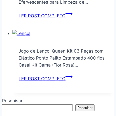
Efervescentes para Limpeza de…
L99
Kit
LER POST COMPLETO
10
Pastilhas
Efervescentes
Antibacterianas
Para
Jogo de Lençol Queen Kit 03 Peças com
Todos
Elástico Ponto Palito Estampado 400 fios
os
Casal Kit Cama (Flor Rosa)…
Tipos
de
Jogo
LER POST COMPLETO
Máquinas
de
de
Lençol
Lavar
Queen
Pesquisar
Roupas
Kit
Pesquisar
03