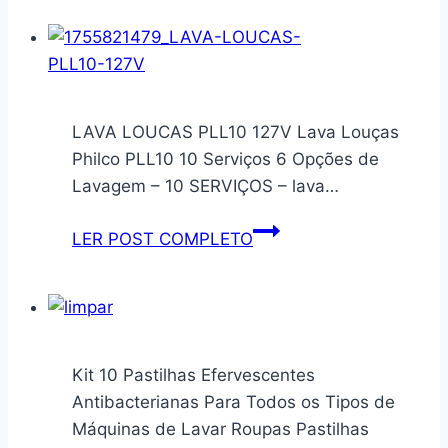
e
2
Fronhas
Arraste
Qualidade
Acoplador
e
Do
Conforto
Copo
LAVA LOUCAS PLL10 127V Lava Louças
(Rose,
De
Philco PLL10 10 Serviços 6 Opções de
Casal
Liquidificador
Lavagem – 10 SERVIÇOS – lava…
King(280x260cm))
Mondial
Arrastador
LAVA
LER POST COMPLETO
Compatível
LOUCAS
Para
PLL10
Uso
127V
Modelos
L900
Kit 10 Pastilhas Efervescentes
L1000
Antibacterianas Para Todos os Tipos de
L1100
Máquinas de Lavar Roupas Pastilhas
L1200