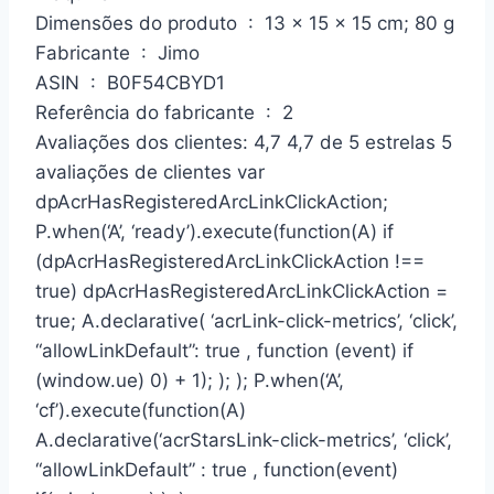
Dimensões do produto ‏ : ‎ 13 x 15 x 15 cm; 80 g
Fabricante ‏ : ‎ Jimo
ASIN ‏ : ‎ B0F54CBYD1
Referência do fabricante ‏ : ‎ 2
Avaliações dos clientes: 4,7 4,7 de 5 estrelas 5
avaliações de clientes var
dpAcrHasRegisteredArcLinkClickAction;
P.when(‘A’, ‘ready’).execute(function(A) if
(dpAcrHasRegisteredArcLinkClickAction !==
true) dpAcrHasRegisteredArcLinkClickAction =
true; A.declarative( ‘acrLink-click-metrics’, ‘click’,
“allowLinkDefault”: true , function (event) if
(window.ue) 0) + 1); ); ); P.when(‘A’,
‘cf’).execute(function(A)
A.declarative(‘acrStarsLink-click-metrics’, ‘click’,
“allowLinkDefault” : true , function(event)