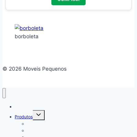
borboleta
© 2026 Moveis Pequenos
Home
Alternar
Produtos
menu
filho
Camas
Mesa de Cabeceira