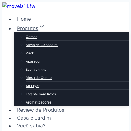
Pular
para
Home
o
Produtos
Conteúdo
Camas
Mesa de Cabeceira
Rack
Aparador
Escrivaninha
Mesa de Centro
Air Fryer
Estante para livros
Aromatizadores
Review de Produtos
Casa e Jardim
Você sabia?