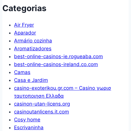
Peças
Categorias
com
Elástico
Air Fryer
Ponto
Aparador
Palito
Armário cozinha
Estampado
Aromatizadores
400
best-online-casinos-ie.rogueaba.com
fios
best-online-casinos-ireland.co.com
Casal
Camas
Kit
Casa e Jardim
Cama
casino-exoterikou.gr.com – Casino χωρισ
(Flor
ταυτοποιηση Ελλαδα
Rosa)
casinon-utan-licens.org
casinoutanlicens.it.com
Cosy home
Escrivaninha