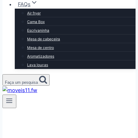
FAQs
Air fryer
Cama Box
Escrivaninha
Mesa de cabeceira
Mesa de centro
Aromatizadores
Lava louças
Faça um pesquisa