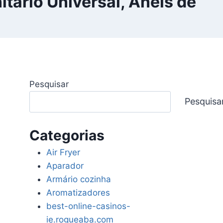
itário Universal, Anéis de
Pesquisar
Pesquisa
Categorias
Air Fryer
Aparador
Armário cozinha
Aromatizadores
best-online-casinos-
ie.rogueaba.com