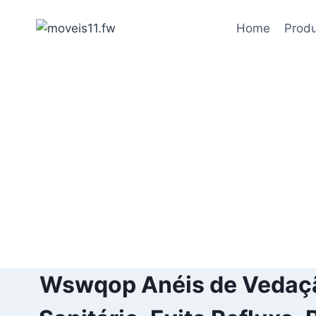
Pular
para
Home
Prod
o
Conteúdo
Wswqop Anéis de Vedação