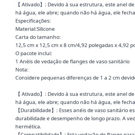
【 Ativado】: Devido à sua estrutura, este anel de
há água, ele abre; quando não há água, ele fech
Especificações:
Material:Silicone
Carta do tamanho:
12,5 cm x 12,5 cm x 8 cm/4,92 polegadas x 4,92 p
O pacote inclui:
1 Anéis de vedação de flanges de vaso sanitário
Nota:
Considere pequenas diferenças de 1 a 2 cm devi
【 Ativado】: Devido à sua estrutura, este anel de
há água, ele abre; quando não há água, ele fech
【Durabilidade】: Esses anéis de vaso sanitário esp
durabilidade e desempenho de longo prazo. A ve
hermética.
【Compatibilidade】: Esta vedação de flange para 