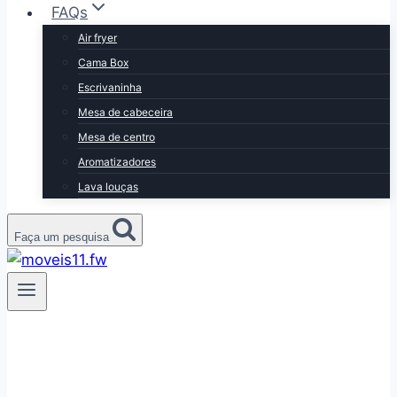
FAQs
Air fryer
Cama Box
Escrivaninha
Mesa de cabeceira
Mesa de centro
Aromatizadores
Lava louças
Faça um pesquisa