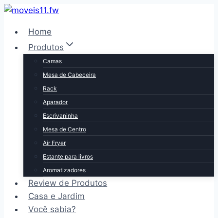
Pular
para
Home
o
Produtos
Conteúdo
Camas
Mesa de Cabeceira
Rack
Aparador
Escrivaninha
Mesa de Centro
Air Fryer
Estante para livros
Aromatizadores
Review de Produtos
Casa e Jardim
Você sabia?