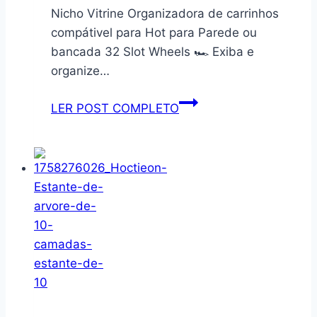
Antiderrapante,
Servir,
Nicho Vitrine Organizadora de carrinhos
Rotação
30cm
compátivel para Hot para Parede ou
Suave,
bancada 32 Slot Wheels 🏎️ Exiba e
Design
organize…
Premium
e
Nicho
LER POST COMPLETO
Compacto
Vitrine
Organizadora
de
carrinhos
compátivel
para
Hot
para
Parede
ou
bancada