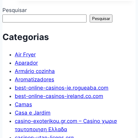
de
Madeira
Pesquisar
árvore
Maciça
Pesquisar
de
com
pé
3
Categorias
livre,
Portas
prateleira
e
Air Fryer
de
3
Aparador
exibição
Gavetas
Armário cozinha
para
–
Aromatizadores
livros,
80,6
best-online-casinos-ie.rogueaba.com
prateleiras
Alt
best-online-casinos-ireland.co.com
organizadoras
X
Camas
de
167
Casa e Jardim
livros
Larg
casino-exoterikou.gr.com – Casino χωρισ
para
X
ταυτοποιηση Ελλαδα
escritório
43
casinon-utan-licens.org