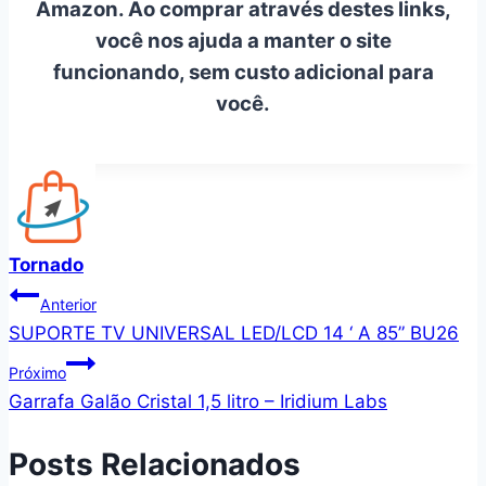
Amazon. Ao comprar através destes links,
você nos ajuda a manter o site
funcionando, sem custo adicional para
você.
Tornado
Navegação
Anterior
SUPORTE TV UNIVERSAL LED/LCD 14 ‘ A 85” BU26
de
Próximo
Post
Garrafa Galão Cristal 1,5 litro – Iridium Labs
Posts Relacionados