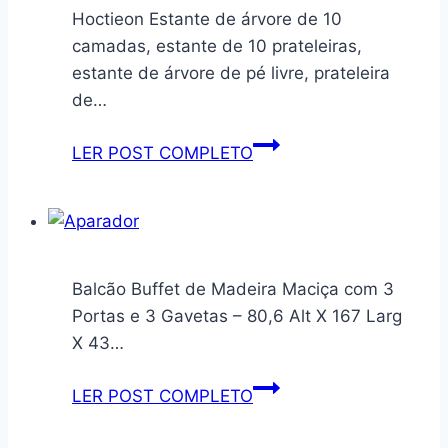
Hoctieon Estante de árvore de 10
32
camadas, estante de 10 prateleiras,
Slot
estante de árvore de pé livre, prateleira
Wheels
de…
Hoctieon
LER POST COMPLETO
Estante
de
árvore
de
10
Balcão Buffet de Madeira Maciça com 3
camadas,
Portas e 3 Gavetas – 80,6 Alt X 167 Larg
estante
X 43…
de
10
Balcão
LER POST COMPLETO
prateleiras,
Buffet
estante
de