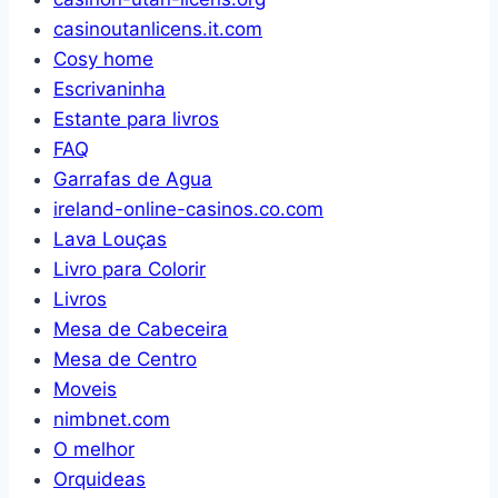
em
Prof
casinoutanlicens.it.com
casa
–
Cosy home
Móveis
Escrivaninha
para
Estante para livros
Casa,
FAQ
Acabamento
Garrafas de Agua
em
ireland-online-casinos.co.com
Cera
Lava Louças
e
Livro para Colorir
Laca
Livros
Branca,
Mesa de Cabeceira
Madeira
Mesa de Centro
Pinus
Moveis
Elliottis
nimbnet.com
–
O melhor
FURNITURE
Orquideas
DASH