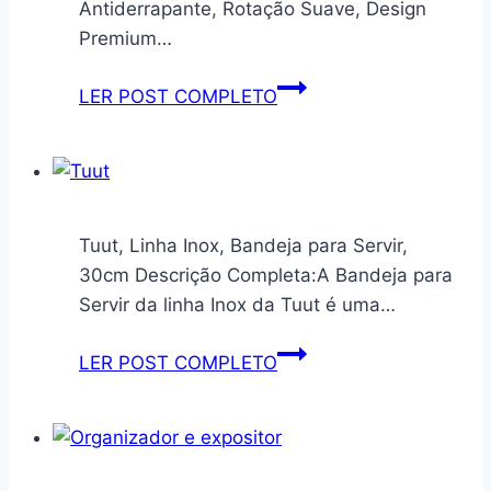
Antiderrapante, Rotação Suave, Design
London
Premium…
Yescasa
Branco
Bandeja
LER POST COMPLETO
Perfect
Giratória
Wood
SpinWave
360°
–
Organizador
Tuut, Linha Inox, Bandeja para Servir,
Multiuso
30cm Descrição Completa:A Bandeja para
para
Servir da linha Inox da Tuut é uma…
Cozinha,
Banheiro
Tuut,
LER POST COMPLETO
e
Linha
Maquiagem
Inox,
|
Bandeja
Base
para