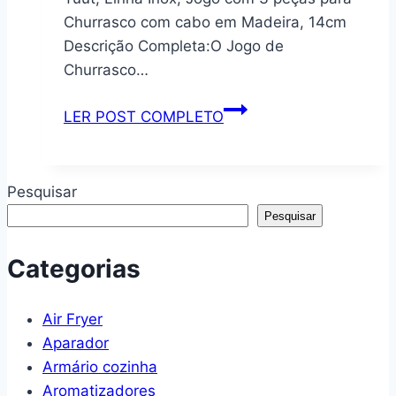
x
Churrasco com cabo em Madeira, 14cm
12cm
Descrição Completa:O Jogo de
x
Churrasco…
24cm,
2300ml.
Tuut,
LER POST COMPLETO
Linha
Inox,
Jogo
Pesquisar
com
Pesquisar
3
peças
Categorias
para
Churrasco
Air Fryer
com
Aparador
cabo
Armário cozinha
em
Aromatizadores
Madeira,