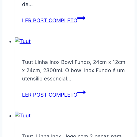
CM,
de…
Adaptador
Chapa
Tuut
LER POST COMPLETO
para
Jogo
Fogão
Infantil
Aço
de
Inox
Melamine
Diâmetro
com
Tuut Linha Inox Bowl Fundo, 24cm x 12cm
Aceita
3
x 24cm, 2300ml. O bowl Inox Fundo é um
Qualquer
Peças
utensílio essencial…
Tipo
Mickey
De
Mouse
Tuut
LER POST COMPLETO
Panela
22cm
Linha
E
–
Inox
Fogão
Produto
Bowl
Oficial
Fundo,
24cm
Tuut, Linha Inox, Jogo com 3 peças para