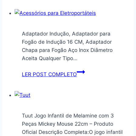
31cm
Elit
Bowl
Vidro
15
Adaptador Indução, Adaptador para
cm
Fogão de Indução 16 CM, Adaptador
Chapa para Fogão Aço Inox Diâmetro
Aceita Qualquer Tipo…
Adaptador
LER POST COMPLETO
Indução,
Adaptador
para
Fogão
de
Tuut Jogo Infantil de Melamine com 3
Indução
Peças Mickey Mouse 22cm – Produto
16
Oficial Descrição Completa:O jogo infantil