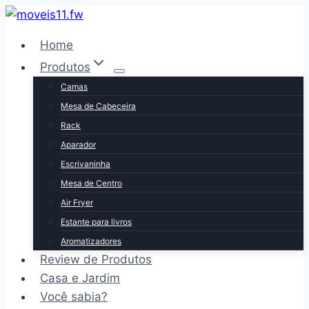
Pular
para
Home
o
Produtos
Conteúdo
Camas
Mesa de Cabeceira
Rack
Aparador
Escrivaninha
Mesa de Centro
Air Fryer
Estante para livros
Aromatizadores
Review de Produtos
Casa e Jardim
Você sabia?