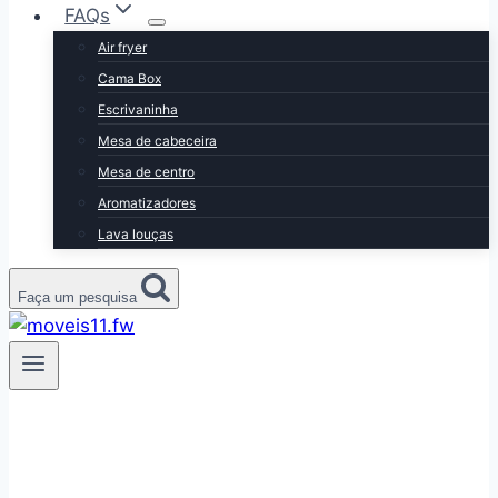
FAQs
Air fryer
Cama Box
Escrivaninha
Mesa de cabeceira
Mesa de centro
Aromatizadores
Lava louças
Faça um pesquisa