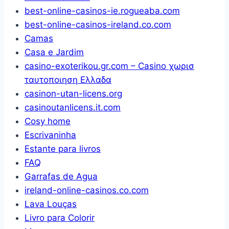
best-online-casinos-ie.rogueaba.com
14cm
best-online-casinos-ireland.co.com
Camas
Casa e Jardim
casino-exoterikou.gr.com – Casino χωρισ
ταυτοποιηση Ελλαδα
casinon-utan-licens.org
casinoutanlicens.it.com
Cosy home
Escrivaninha
Estante para livros
FAQ
Garrafas de Agua
ireland-online-casinos.co.com
Lava Louças
Livro para Colorir