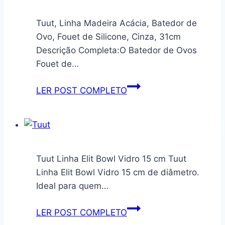
Tuut, Linha Madeira Acácia, Batedor de
Ovo, Fouet de Silicone, Cinza, 31cm
Descrição Completa:O Batedor de Ovos
Fouet de…
Tuut,
LER POST COMPLETO
Linha
Madeira
Acácia,
Batedor
de
Tuut Linha Elit Bowl Vidro 15 cm Tuut
Ovo,
Linha Elit Bowl Vidro 15 cm de diâmetro.
Fouet
Ideal para quem…
de
Silicone,
Tuut
LER POST COMPLETO
Cinza,
Linha